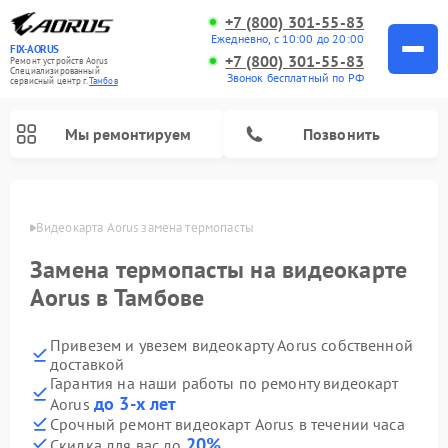
+7 (800) 301-55-83
Ежедневно, с 10:00 до 20:00
FIX-AORUS
+7 (800) 301-55-83
Ремонт устройств Aorus
Специализированный
Звонок бесплатный по РФ
cервисный центр г.
Тамбов
Мы ремонтируем
Позвонить
мбове
Видеокарта Aorus замена термопасты
Замена термопасты на видеокарте
Aorus в Тамбове
Привезем и увезем видеокарту Aorus собственной
доставкой
Гарантия на наши работы по ремонту видеокарт
до 3-х лет
Aorus
Срочный ремонт видеокарт Aorus в течении часа
20%
Скидка для вас до