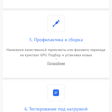
программатором.
5. Профилактика и сборка
Нанесение качественной термопасты или фазового перехода
на кристалл GPU. Подбор и установка новых
термопрокладок правильной толщины на память и цепи
Подробнее
питания. Монтаж радиатора и бэкплейта, подключение и
проверка кулеров.
6. Тестирование под нагрузкой