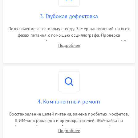
3. Глубокая дефектовка
Подключение к тестовому стенду. Замер напряжений на всех
фазах питания с помощью осциллографа. Проверка
инициализации. Использование специализированного ПО
Подробнее
MATS
4. Компонентный ремонт
Восстановление цепей питания, замена пробитых мосфетов,
ШИМ-контроллеров и предохранителей. BGA-пайка на
инфракрасной станции реболлинг или замена графического
Подробнее
чипа и дефектной памяти GDDR. Прошивка BIOS