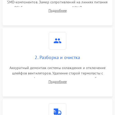
SMD-компонентов. Замер сопротивлений на линиях питания
PCI-E и дополнительных разъемах 12V. Проверка на
Подробнее
короткое замыкание основных дросселей питания GPU и
памяти.
2. Разборка и очистка
Аккуратный демонтаж системы охлаждения и отключение
шлейфов вентиляторов. Удаление старой термопасты с
кристалла графического чипа и термопрокладок с банок
Подробнее
памяти и зоны VRM. Очистка платы от пыли и окислов.