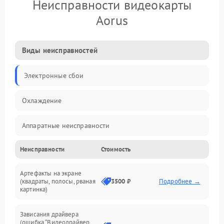
Неисправности видеокарты
Aorus
Виды неисправностей
Электронные сбои
Охлаждение
Аппаратные неисправности
Неисправности
Стоимость
Перегрев и термопроблемы
Артефакты на экране
Видео
(квадраты, полосы, рваная
3500 ₽
Подробнее →
картинка)
Программные ошибки
Зависания драйвера
(ошибка “Видеодрайвер