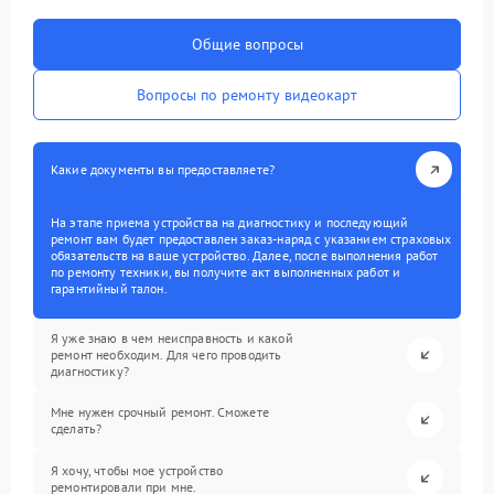
Общие вопросы
Вопросы по ремонту видеокарт
Какие документы вы предоставляете?
На этапе приема устройства на диагностику и последующий
ремонт вам будет предоставлен заказ-наряд с указанием страховых
обязательств на ваше устройство. Далее, после выполнения работ
по ремонту техники, вы получите акт выполненных работ и
гарантийный талон.
Я уже знаю в чем неисправность и какой
ремонт необходим. Для чего проводить
диагностику?
Мне нужен срочный ремонт. Сможете
сделать?
Я хочу, чтобы мое устройство
ремонтировали при мне.