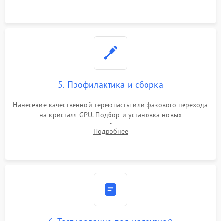
программатором.
5. Профилактика и сборка
Нанесение качественной термопасты или фазового перехода
на кристалл GPU. Подбор и установка новых
термопрокладок правильной толщины на память и цепи
Подробнее
питания. Монтаж радиатора и бэкплейта, подключение и
проверка кулеров.