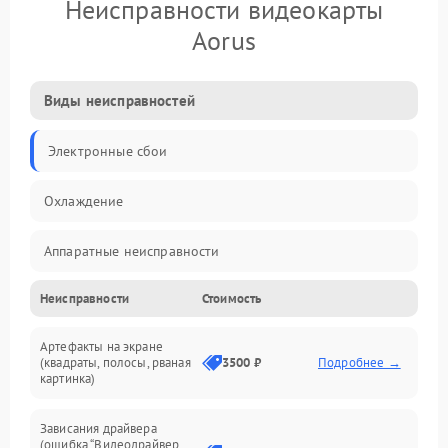
Неисправности видеокарты
Aorus
Виды неисправностей
Электронные сбои
Охлаждение
Аппаратные неисправности
Неисправности
Стоимость
Перегрев и термопроблемы
Артефакты на экране
Видео
(квадраты, полосы, рваная
3500 ₽
Подробнее →
картинка)
Программные ошибки
Зависания драйвера
(ошибка “Видеодрайвер