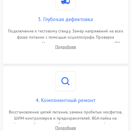
3. Глубокая дефектовка
Подключение к тестовому стенду. Замер напряжений на всех
фазах питания с помощью осциллографа. Проверка
инициализации. Использование специализированного ПО
Подробнее
MATS
4. Компонентный ремонт
Восстановление цепей питания, замена пробитых мосфетов,
ШИМ-контроллеров и предохранителей. BGA-пайка на
инфракрасной станции реболлинг или замена графического
Подробнее
чипа и дефектной памяти GDDR. Прошивка BIOS