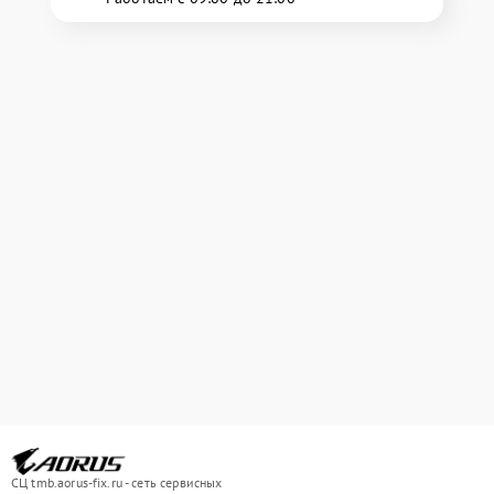
СЦ tmb.aorus-fix.ru - сеть сервисных