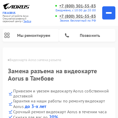
+7 (800) 301-55-83
Ежедневно, с 10:00 до 20:00
FIX-AORUS
+7 (800) 301-55-83
Ремонт устройств Aorus
Специализированный
Звонок бесплатный по РФ
cервисный центр г.
Тамбов
Мы ремонтируем
Позвонить
мбове
Видеокарта Aorus замена разъема
Замена разъема на видеокарте
Aorus в Тамбове
Привезем и увезем видеокарту Aorus собственной
доставкой
Гарантия на наши работы по ремонту видеокарт
до 3-х лет
Aorus
Срочный ремонт видеокарт Aorus в течении часа
20%
Скидка для вас до