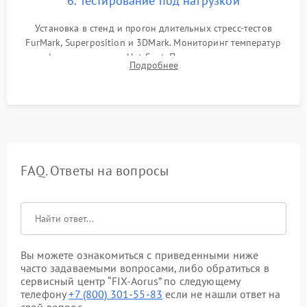
6. Тестирование под нагрузкой
Установка в стенд и прогон длительных стресс-тестов
FurMark, Superposition и 3DMark. Мониторинг температур
графического чипа и Hot Spot. Проверка на отсутствие
Подробнее
артефактов изображения, вылетов драйвера и зависаний.
FAQ. Ответы на вопросы
Вы можете ознакомиться с приведенными ниже
часто задаваемыми вопросами, либо обратиться в
сервисный центр “FIX-Aorus” по следующему
телефону
+7 (800) 301-55-83
если не нашли ответ на