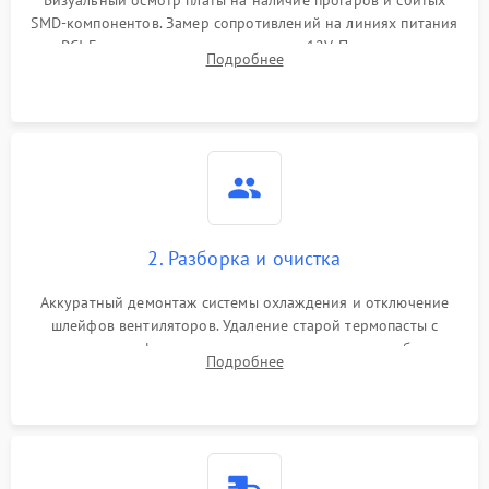
Визуальный осмотр платы на наличие прогаров и сбитых
SMD-компонентов. Замер сопротивлений на линиях питания
PCI-E и дополнительных разъемах 12V. Проверка на
Подробнее
короткое замыкание основных дросселей питания GPU и
памяти.
2. Разборка и очистка
Аккуратный демонтаж системы охлаждения и отключение
шлейфов вентиляторов. Удаление старой термопасты с
кристалла графического чипа и термопрокладок с банок
Подробнее
памяти и зоны VRM. Очистка платы от пыли и окислов.