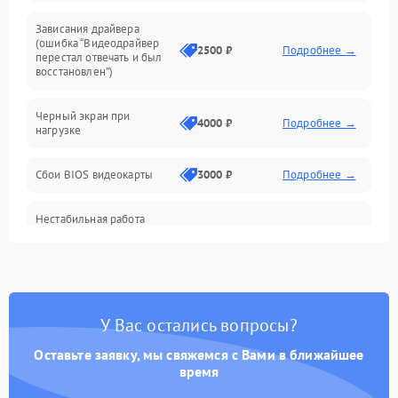
Программные ошибки
Зависания драйвера
(ошибка “Видеодрайвер
Интерфейсные и коммуникационные проблемы
2500 ₽
Подробнее →
перестал отвечать и был
восстановлен”)
Питание
Черный экран при
4000 ₽
Подробнее →
нагрузке
Электропитание
Сбои BIOS видеокарты
3000 ₽
Подробнее →
ПО
Нестабильная работа
Электронные компоненты
после обновления
2000 ₽
Подробнее →
драйверов
Интерфейсы
Общие поломки
У Вас остались вопросы?
Оставьте заявку, мы свяжемся с Вами в ближайшее
Система охлаждения
время