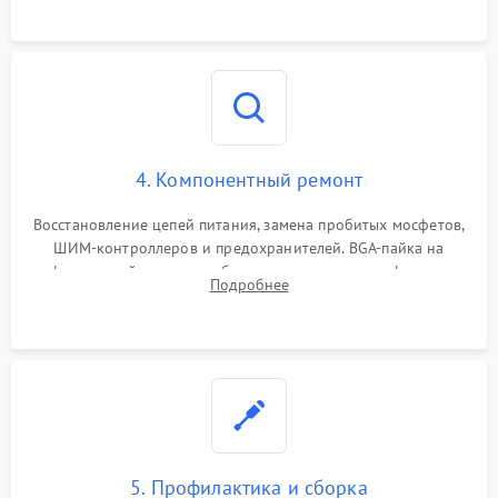
4. Компонентный ремонт
Восстановление цепей питания, замена пробитых мосфетов,
ШИМ-контроллеров и предохранителей. BGA-пайка на
инфракрасной станции реболлинг или замена графического
Подробнее
чипа и дефектной памяти GDDR. Прошивка BIOS
программатором.
5. Профилактика и сборка