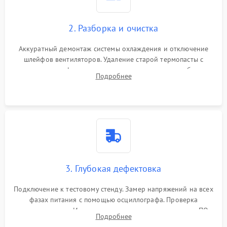
2. Разборка и очистка
Аккуратный демонтаж системы охлаждения и отключение
шлейфов вентиляторов. Удаление старой термопасты с
кристалла графического чипа и термопрокладок с банок
Подробнее
памяти и зоны VRM. Очистка платы от пыли и окислов.
3. Глубокая дефектовка
Подключение к тестовому стенду. Замер напряжений на всех
фазах питания с помощью осциллографа. Проверка
инициализации. Использование специализированного ПО
Подробнее
MATS