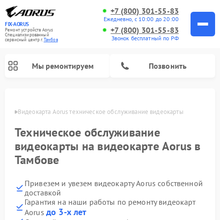
+7 (800) 301-55-83
Ежедневно, с 10:00 до 20:00
FIX-AORUS
+7 (800) 301-55-83
Ремонт устройств Aorus
Специализированный
Звонок бесплатный по РФ
cервисный центр г.
Тамбов
Мы ремонтируем
Позвонить
мбове
Видеокарта Aorus техническое обслуживание видеокарты
Техническое обслуживание
видеокарты на видеокарте Aorus в
Тамбове
Привезем и увезем видеокарту Aorus собственной
доставкой
Гарантия на наши работы по ремонту видеокарт
до 3-х лет
Aorus