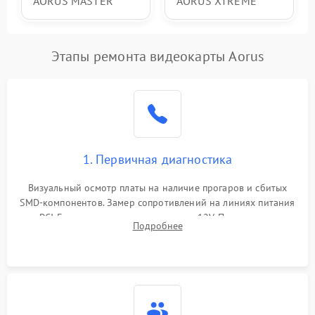
AORUS MASTER
AORUS XTREME
Этапы ремонта видеокарты Aorus
1. Первичная диагностика
Визуальный осмотр платы на наличие прогаров и сбитых
SMD-компонентов. Замер сопротивлений на линиях питания
PCI-E и дополнительных разъемах 12V. Проверка на
Подробнее
короткое замыкание основных дросселей питания GPU и
памяти.