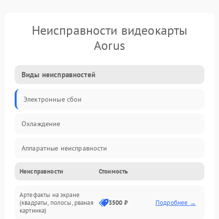
Неисправности видеокарты
Aorus
Виды неисправностей
Электронные сбои
Охлаждение
Аппаратные неисправности
Неисправности
Стоимость
Перегрев и термопроблемы
Артефакты на экране
Видео
(квадраты, полосы, рваная
3500 ₽
Подробнее →
картинка)