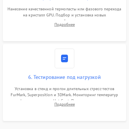
Нанесение качественной термопасты или фазового перехода
на кристалл GPU. Подбор и установка новых
термопрокладок правильной толщины на память и цепи
Подробнее
питания. Монтаж радиатора и бэкплейта, подключение и
проверка кулеров.
6. Тестирование под нагрузкой
Установка в стенд и прогон длительных стресс-тестов
FurMark, Superposition и 3DMark. Мониторинг температур
графического чипа и Hot Spot. Проверка на отсутствие
Подробнее
артефактов изображения, вылетов драйвера и зависаний.