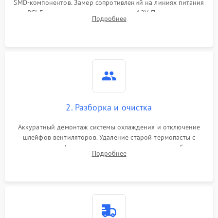
SMD-компонентов. Замер сопротивлений на линиях питания
Механические повреждения
PCI-E и дополнительных разъемах 12V. Проверка на
Подробнее
короткое замыкание основных дросселей питания GPU и
Режим работы
памяти.
ПО/Микропрограмма
2. Разборка и очистка
Аккуратный демонтаж системы охлаждения и отключение
шлейфов вентиляторов. Удаление старой термопасты с
кристалла графического чипа и термопрокладок с банок
Подробнее
памяти и зоны VRM. Очистка платы от пыли и окислов.