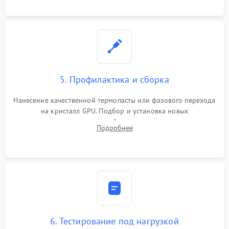
программатором.
5. Профилактика и сборка
Нанесение качественной термопасты или фазового перехода
на кристалл GPU. Подбор и установка новых
термопрокладок правильной толщины на память и цепи
Подробнее
питания. Монтаж радиатора и бэкплейта, подключение и
проверка кулеров.
6. Тестирование под нагрузкой