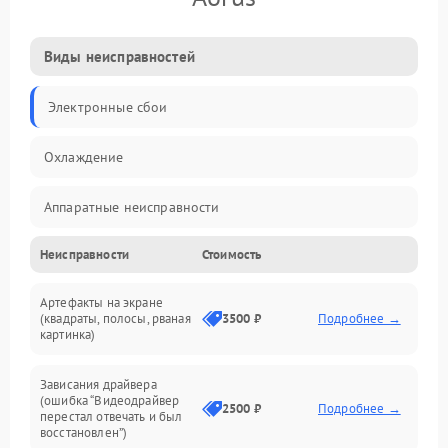
Виды неисправностей
Электронные сбои
Охлаждение
Аппаратные неисправности
Неисправности
Стоимость
Перегрев и термопроблемы
Артефакты на экране
Видео
(квадраты, полосы, рваная
3500 ₽
Подробнее →
картинка)
Программные ошибки
Зависания драйвера
(ошибка “Видеодрайвер
Интерфейсные и коммуникационные проблемы
2500 ₽
Подробнее →
перестал отвечать и был
восстановлен”)