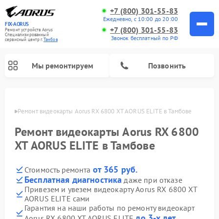
+7 (800) 301-55-83
Ежедневно, с 10:00 до 20:00
FIX-AORUS
+7 (800) 301-55-83
Ремонт устройств Aorus
Специализированный
Звонок бесплатный по РФ
cервисный центр г.
Тамбов
Мы ремонтируем
Позвонить
мбове
Ремонт видеокарты Aorus RX 6800 XT AORUS ELITE в Тамбове
Ремонт видеокарты Aorus RX 6800
XT AORUS ELITE в Тамбове
от 365 руб.
Стоимость ремонта
Бесплатная диагностика
даже при отказе
Привезем и увезем видеокарту Aorus RX 6800 XT
AORUS ELITE сами
Гарантия на наши работы по ремонту видеокарт
до 3-х лет
Aorus RX 6800 XT AORUS ELITE