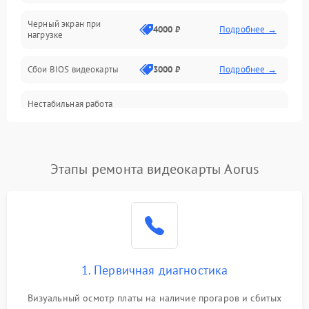
Питание
Черный экран при
4000 ₽
Подробнее →
нагрузке
Электропитание
Сбои BIOS видеокарты
3000 ₽
Подробнее →
ПО
Нестабильная работа
Электронные компоненты
после обновления
2000 ₽
Подробнее →
драйверов
Интерфейсы
Этапы ремонта видеокарты Aorus
Общие поломки
Система охлаждения
Экран (дисплей)
1. Первичная диагностика
Программные сбои
Визуальный осмотр платы на наличие прогаров и сбитых