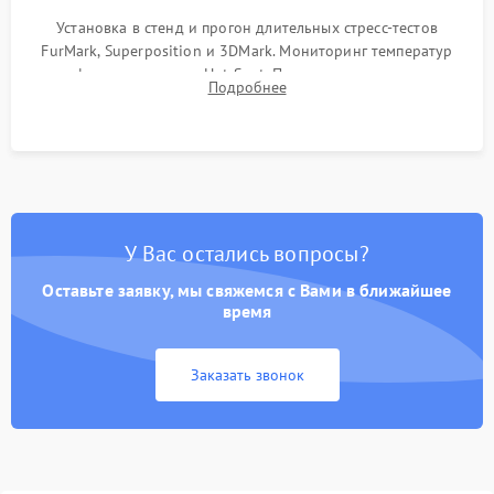
Установка в стенд и прогон длительных стресс-тестов
FurMark, Superposition и 3DMark. Мониторинг температур
графического чипа и Hot Spot. Проверка на отсутствие
Подробнее
артефактов изображения, вылетов драйвера и зависаний.
У Вас остались вопросы?
Оставьте заявку, мы свяжемся с Вами в ближайшее
время
Заказать звонок