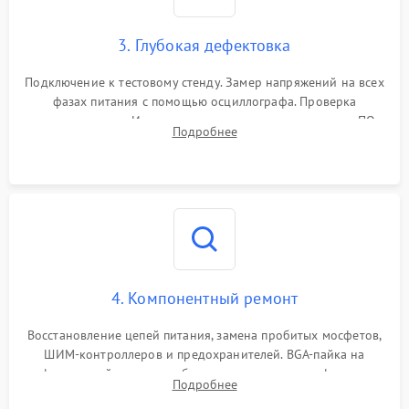
3. Глубокая дефектовка
Подключение к тестовому стенду. Замер напряжений на всех
фазах питания с помощью осциллографа. Проверка
инициализации. Использование специализированного ПО
Подробнее
MATS
4. Компонентный ремонт
Восстановление цепей питания, замена пробитых мосфетов,
ШИМ-контроллеров и предохранителей. BGA-пайка на
инфракрасной станции реболлинг или замена графического
Подробнее
чипа и дефектной памяти GDDR. Прошивка BIOS