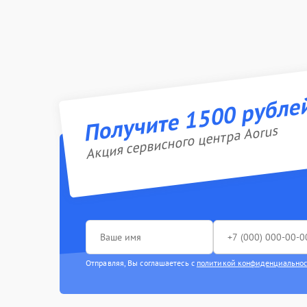
Получите 1500 рубле
Акция сервисного центра Aorus
Отправляя, Вы соглашаетесь с
политикой конфиденциально