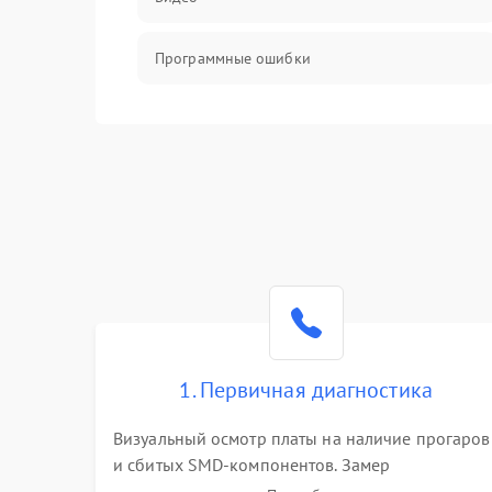
Программные ошибки
Интерфейсные и коммуникационные
проблемы
Питание
Электропитание
ПО
Электронные компоненты
1. Первичная диагностика
Визуальный осмотр платы на наличие прогаров
Интерфейсы
и сбитых SMD-компонентов. Замер
сопротивлений на линиях питания PCI-E и