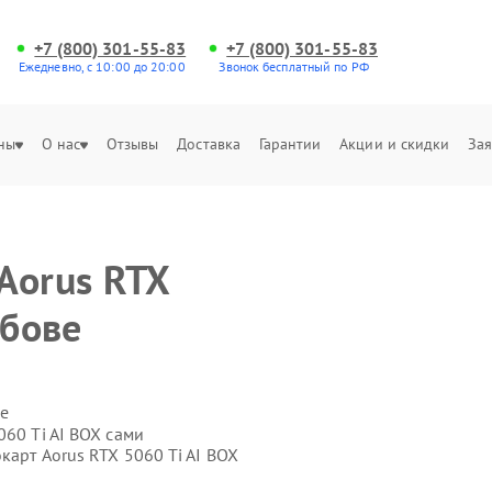
+7 (800) 301-55-83
+7 (800) 301-55-83
Ежедневно, с 10:00 до 20:00
Звонок бесплатный по РФ
ны
О нас
Отзывы
Доставка
Гарантии
Акции и скидки
Зая
Aorus RTX
мбове
е
060 Ti AI BOX сами
карт Aorus RTX 5060 Ti AI BOX