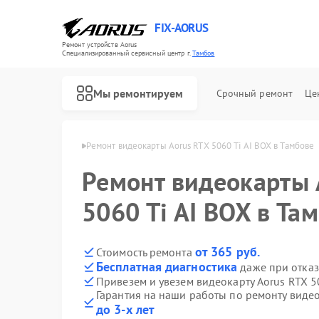
FIX-AORUS
Ремонт устройств Aorus
Специализированный cервисный центр г.
Тамбов
Мы ремонтируем
Срочный ремонт
Це
арт Aorus в Тамбове
Ремонт видеокарты Aorus RTX 5060 Ti AI BOX в Тамбове
Ремонт видеокарты 
Ремонт материнских плат Aorus
5060 Ti AI BOX в Та
от 365 руб.
Стоимость ремонта
Бесплатная диагностика
даже при отказ
Привезем и увезем видеокарту Aorus RTX 5
Гарантия на наши работы по ремонту видео
до 3-х лет