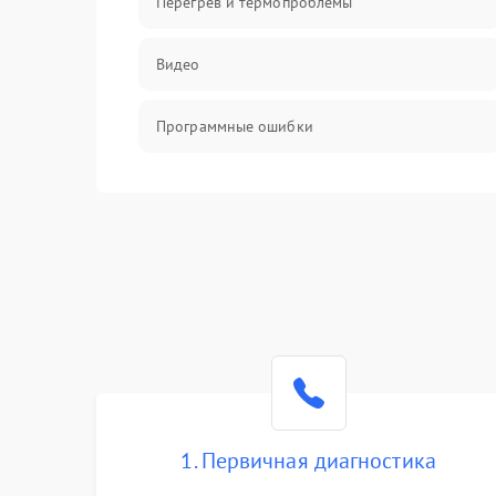
Перегрев и термопроблемы
Видео
Программные ошибки
Интерфейсные и коммуникационные
проблемы
Питание
Электропитание
ПО
Электронные компоненты
1. Первичная диагностика