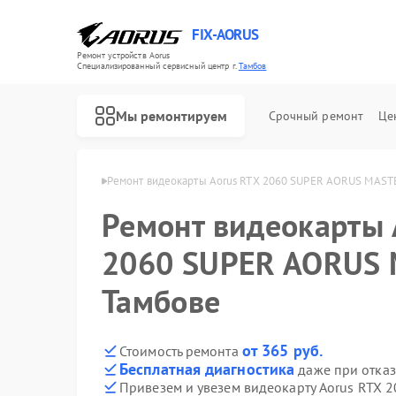
FIX-AORUS
Ремонт устройств Aorus
Специализированный cервисный центр г.
Тамбов
Мы ремонтируем
Срочный ремонт
Це
арт Aorus в Тамбове
Ремонт видеокарты Aorus RTX 2060 SUPER AORUS MAST
Ремонт видеокарты 
Ремонт материнских плат Aorus
2060 SUPER AORUS 
Тамбове
от 365 руб.
Стоимость ремонта
Бесплатная диагностика
даже при отказ
Привезем и увезем видеокарту Aorus RTX