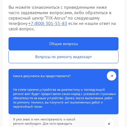
Вы можете ознакомиться с приведенными ниже
часто задаваемыми вопросами, либо обратиться в
сервисный центр “FIX-Aorus” по следующему
телефону
+7 (800) 301-55-83
если не нашли ответ на
свой вопрос.
Общие вопросы
Вопросы по ремонту видеокарт
Какие документы вы предоставляете?
На этапе приема устройства на диагностику и последующий
ремонт вам будет предоставлен заказ-наряд с указанием страховых
обязательств на ваше устройство. Далее, после выполнения работ
по ремонту техники, вы получите акт выполненных работ и
гарантийный талон.
Я уже знаю в чем неисправность и какой
ремонт необходим. Для чего проводить