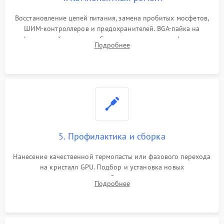
Восстановление цепей питания, замена пробитых мосфетов,
ШИМ-контроллеров и предохранителей. BGA-пайка на
инфракрасной станции реболлинг или замена графического
Подробнее
чипа и дефектной памяти GDDR. Прошивка BIOS
программатором.
5. Профилактика и сборка
Нанесение качественной термопасты или фазового перехода
на кристалл GPU. Подбор и установка новых
термопрокладок правильной толщины на память и цепи
Подробнее
питания. Монтаж радиатора и бэкплейта, подключение и
проверка кулеров.