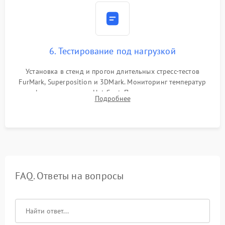
6. Тестирование под нагрузкой
Установка в стенд и прогон длительных стресс-тестов
FurMark, Superposition и 3DMark. Мониторинг температур
графического чипа и Hot Spot. Проверка на отсутствие
Подробнее
артефактов изображения, вылетов драйвера и зависаний.
FAQ. Ответы на вопросы