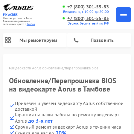
+7 (800) 301-55-83
Ежедневно, с 10:00 до 20:00
FIX-AORUS
+7 (800) 301-55-83
Ремонт устройств Aorus
Специализированный
Звонок бесплатный по РФ
cервисный центр г.
Тамбов
Мы ремонтируем
Позвонить
мбове
Видеокарта Aorus обновление/перепрошивка bios
Обновление/Перепрошивка BIOS
на видеокарте Aorus в Тамбове
Привезем и увезем видеокарту Aorus собственной
доставкой
Гарантия на наши работы по ремонту видеокарт
до 3-х лет
Aorus
Срочный ремонт видеокарт Aorus в течении часа
20%
Скидка для вас до