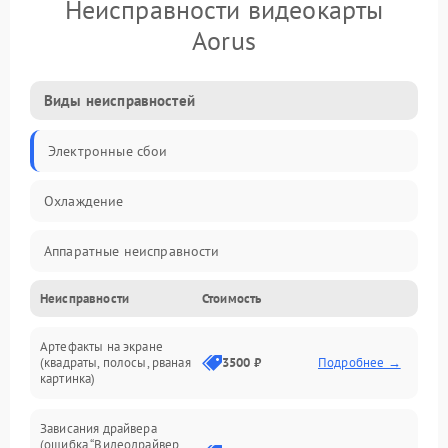
Неисправности видеокарты
Aorus
Виды неисправностей
Электронные сбои
Охлаждение
Аппаратные неисправности
Неисправности
Стоимость
Перегрев и термопроблемы
Артефакты на экране
Видео
(квадраты, полосы, рваная
3500 ₽
Подробнее →
картинка)
Программные ошибки
Зависания драйвера
(ошибка “Видеодрайвер