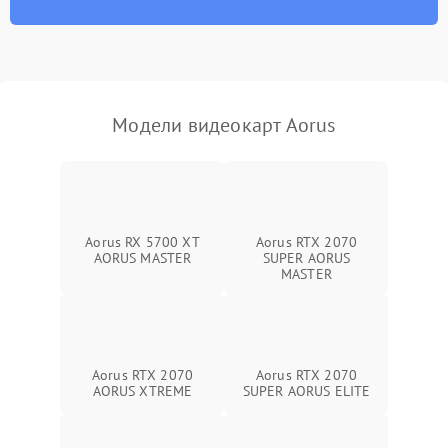
Программные сбои
Механические повреждения
Режим работы
Модели видеокарт Aorus
ПО/Микропрограмма
Aorus RX 5700 XT
Aorus RTX 2070
AORUS MASTER
SUPER AORUS
MASTER
Aorus RTX 2070
Aorus RTX 2070
AORUS XTREME
SUPER AORUS ELITE