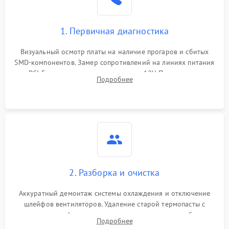
1. Первичная диагностика
Визуальный осмотр платы на наличие прогаров и сбитых
SMD-компонентов. Замер сопротивлений на линиях питания
PCI-E и дополнительных разъемах 12V. Проверка на
Подробнее
короткое замыкание основных дросселей питания GPU и
памяти.
2. Разборка и очистка
Аккуратный демонтаж системы охлаждения и отключение
шлейфов вентиляторов. Удаление старой термопасты с
кристалла графического чипа и термопрокладок с банок
Подробнее
памяти и зоны VRM. Очистка платы от пыли и окислов.