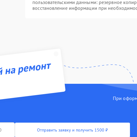
пользовательскими данными: резервное копир
восстановление информации при необходимо
й на ремонт
При оформл
Отправить заявку и получить 1500 ₽