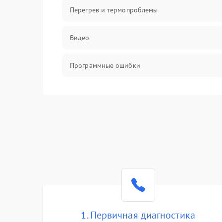
Перегрев и термопроблемы
Видео
Программные ошибки
Интерфейсные и коммуникационные
проблемы
Питание
Электропитание
ПО
Электронные компоненты
1. Первичная диагностика