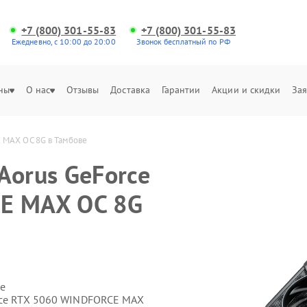
+7 (800) 301-55-83
+7 (800) 301-55-83
Ежедневно, с 10:00 до 20:00
Звонок бесплатный по РФ
ны
О нас
Отзывы
Доставка
Гарантии
Акции и скидки
Зая
 MAX OC 8G в Тамбове
Aorus GeForce
E MAX OC 8G
е
orce RTX 5060 WINDFORCE MAX