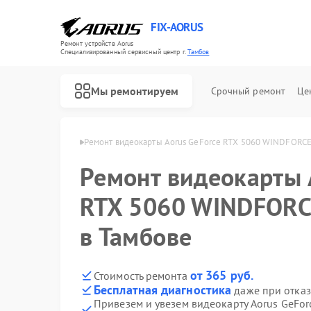
FIX-AORUS
Ремонт устройств Aorus
Специализированный cервисный центр г.
Тамбов
Мы ремонтируем
Срочный ремонт
Це
арт Aorus в Тамбове
Ремонт видеокарты Aorus GeForce RTX 5060 WINDFORCE
Ремонт видеокарты 
Ремонт материнских плат Aorus
RTX 5060 WINDFORC
в Тамбове
от 365 руб.
Стоимость ремонта
Бесплатная диагностика
даже при отказ
Привезем и увезем видеокарту Aorus GeF