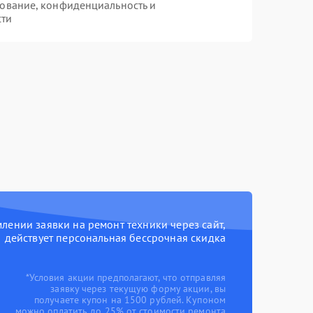
ование, конфиденциальность и
сти
ении заявки на ремонт техники через сайт,
действует персональная бессрочная скидка
*Условия акции предполагают, что отправляя
заявку через текущую форму акции, вы
получаете купон на 1500 рублей. Купоном
можно оплатить до 25% от стоимости ремонта