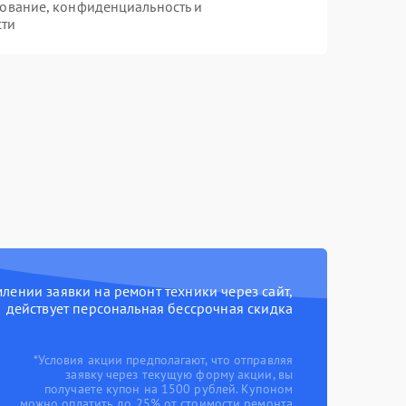
ование, конфиденциальность и
сти
ении заявки на ремонт техники через сайт,
действует персональная бессрочная скидка
*Условия акции предполагают, что отправляя
заявку через текущую форму акции, вы
получаете купон на 1500 рублей. Купоном
можно оплатить до 25% от стоимости ремонта