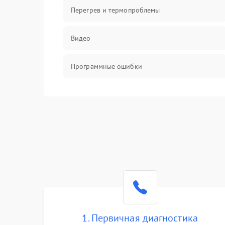
Перегрев и термопроблемы
Видео
Программные ошибки
Интерфейсные и коммуникационные
проблемы
Питание
Электропитание
ПО
Электронные компоненты
1. Первичная диагностика