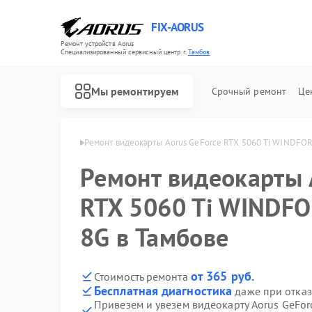
FIX-AORUS
Ремонт устройств Aorus
Специализированный cервисный центр г.
Тамбов
Мы ремонтируем
Срочный ремонт
Це
арт Aorus в Тамбове
Ремонт видеокарты Aorus GeForce RTX 5060 Ti WINDFOR
Ремонт видеокарты 
Ремонт материнских плат Aorus
RTX 5060 Ti WINDF
8G в Тамбове
от 365 руб.
Стоимость ремонта
Бесплатная диагностика
даже при отказ
Привезем и увезем видеокарту Aorus GeFo