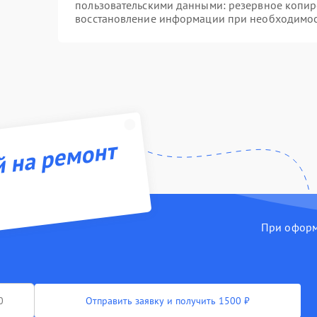
пользовательскими данными: резервное копир
восстановление информации при необходимо
й на ремонт
При оформл
Отправить заявку и получить 1500 ₽