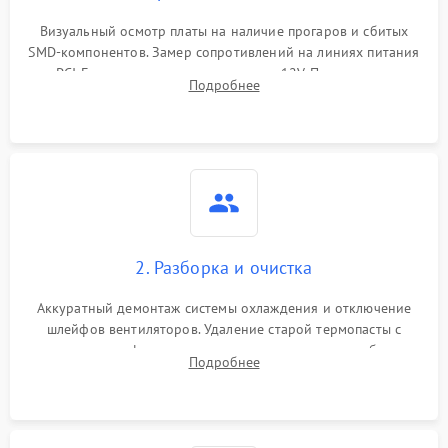
Программные сбои
Визуальный осмотр платы на наличие прогаров и сбитых
SMD-компонентов. Замер сопротивлений на линиях питания
Механические повреждения
PCI-E и дополнительных разъемах 12V. Проверка на
Подробнее
короткое замыкание основных дросселей питания GPU и
Режим работы
памяти.
ПО/Микропрограмма
2. Разборка и очистка
Аккуратный демонтаж системы охлаждения и отключение
шлейфов вентиляторов. Удаление старой термопасты с
кристалла графического чипа и термопрокладок с банок
Подробнее
памяти и зоны VRM. Очистка платы от пыли и окислов.