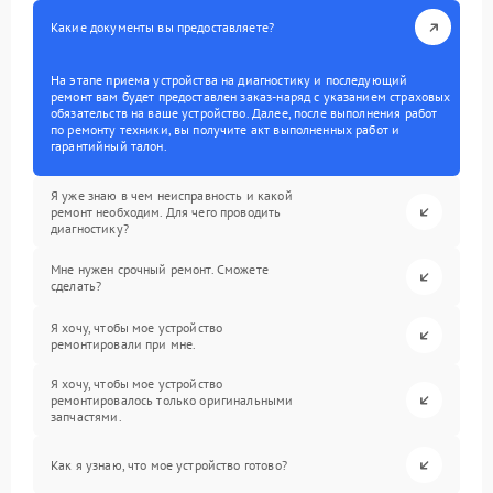
Какие документы вы предоставляете?
На этапе приема устройства на диагностику и последующий
ремонт вам будет предоставлен заказ-наряд с указанием страховых
обязательств на ваше устройство. Далее, после выполнения работ
по ремонту техники, вы получите акт выполненных работ и
гарантийный талон.
Я уже знаю в чем неисправность и какой
ремонт необходим. Для чего проводить
диагностику?
Мне нужен срочный ремонт. Сможете
сделать?
Я хочу, чтобы мое устройство
ремонтировали при мне.
Я хочу, чтобы мое устройство
ремонтировалось только оригинальными
запчастями.
Как я узнаю, что мое устройство готово?