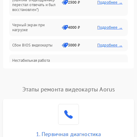
Интерфейсные и коммуникационные проблемы
2500 ₽
Подробнее →
перестал отвечать и был
восстановлен”)
Питание
Черный экран при
4000 ₽
Подробнее →
нагрузке
Электропитание
Сбои BIOS видеокарты
3000 ₽
Подробнее →
ПО
Нестабильная работа
Электронные компоненты
после обновления
2000 ₽
Подробнее →
драйверов
Интерфейсы
Этапы ремонта видеокарты Aorus
Общие поломки
Система охлаждения
Экран (дисплей)
1. Первичная диагностика