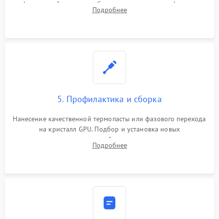
инфракрасной станции реболлинг или замена графического
Подробнее
чипа и дефектной памяти GDDR. Прошивка BIOS
программатором.
5. Профилактика и сборка
Нанесение качественной термопасты или фазового перехода
на кристалл GPU. Подбор и установка новых
термопрокладок правильной толщины на память и цепи
Подробнее
питания. Монтаж радиатора и бэкплейта, подключение и
проверка кулеров.