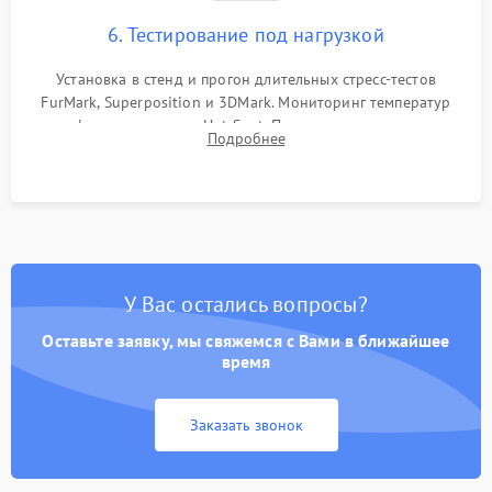
6. Тестирование под нагрузкой
Установка в стенд и прогон длительных стресс-тестов
FurMark, Superposition и 3DMark. Мониторинг температур
графического чипа и Hot Spot. Проверка на отсутствие
Подробнее
артефактов изображения, вылетов драйвера и зависаний.
У Вас остались вопросы?
Оставьте заявку, мы свяжемся с Вами в ближайшее
время
Заказать звонок