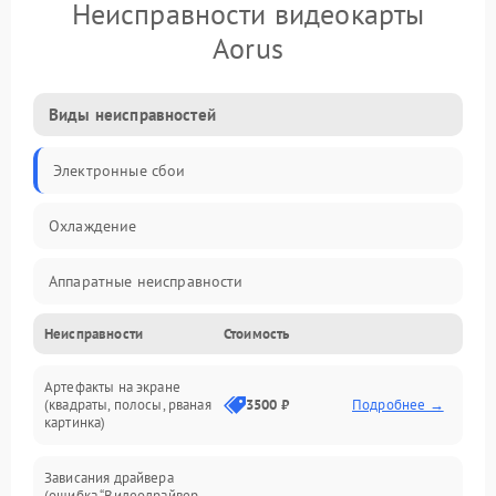
Неисправности видеокарты
Aorus
Виды неисправностей
Электронные сбои
Охлаждение
Аппаратные неисправности
Неисправности
Стоимость
Перегрев и термопроблемы
Артефакты на экране
Видео
(квадраты, полосы, рваная
3500 ₽
Подробнее →
картинка)
Программные ошибки
Зависания драйвера
(ошибка “Видеодрайвер