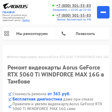
+7 (800) 301-55-83
Ежедневно, с 10:00 до 20:00
FIX-AORUS
+7 (800) 301-55-83
Ремонт устройств Aorus
Специализированный
Звонок бесплатный по РФ
cервисный центр г.
Тамбов
Мы ремонтируем
Позвонить
мбове
Ремонт видеокарты Aorus GeForce RTX 5060 Ti WINDFORCE MAX 16G в
Ремонт видеокарты Aorus GeForce
RTX 5060 Ti WINDFORCE MAX 16G в
Тамбове
от 365 руб.
Стоимость ремонта
Бесплатная диагностика
даже при отказе
Привезем и увезем видеокарту Aorus GeForce RTX
5060 Ti WINDFORCE MAX 16G сами