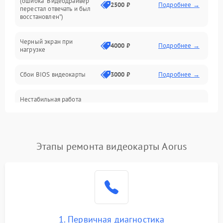
(ошибка “Видеодрайвер
Интерфейсные и коммуникационные проблемы
2500 ₽
Подробнее →
перестал отвечать и был
восстановлен”)
Питание
Черный экран при
4000 ₽
Подробнее →
нагрузке
Электропитание
Сбои BIOS видеокарты
3000 ₽
Подробнее →
ПО
Нестабильная работа
Электронные компоненты
после обновления
2000 ₽
Подробнее →
драйверов
Интерфейсы
Этапы ремонта видеокарты Aorus
Общие поломки
Система охлаждения
Экран (дисплей)
1. Первичная диагностика