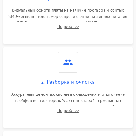
Программные сбои
Визуальный осмотр платы на наличие прогаров и сбитых
SMD-компонентов. Замер сопротивлений на линиях питания
Механические повреждения
PCI-E и дополнительных разъемах 12V. Проверка на
Подробнее
короткое замыкание основных дросселей питания GPU и
Режим работы
памяти.
ПО/Микропрограмма
2. Разборка и очистка
Аккуратный демонтаж системы охлаждения и отключение
шлейфов вентиляторов. Удаление старой термопасты с
кристалла графического чипа и термопрокладок с банок
Подробнее
памяти и зоны VRM. Очистка платы от пыли и окислов.