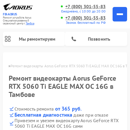
+7 (800) 301-55-83
Ежедневно, с 10:00 до 20:00
FIX-AORUS
+7 (800) 301-55-83
Ремонт устройств Aorus
Специализированный
Звонок бесплатный по РФ
cервисный центр г.
Тамбов
Мы ремонтируем
Позвонить
мбове
Ремонт видеокарты Aorus GeForce RTX 5060 Ti EAGLE MAX OC 16G в Т
Ремонт видеокарты Aorus GeForce
RTX 5060 Ti EAGLE MAX OC 16G в
Тамбове
от 365 руб.
Стоимость ремонта
Бесплатная диагностика
даже при отказе
Привезем и увезем видеокарту Aorus GeForce RTX
5060 Ti EAGLE MAX OC 16G сами