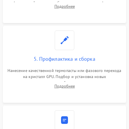
инфракрасной станции реболлинг или замена графического
Подробнее
чипа и дефектной памяти GDDR. Прошивка BIOS
программатором.
5. Профилактика и сборка
Нанесение качественной термопасты или фазового перехода
на кристалл GPU. Подбор и установка новых
термопрокладок правильной толщины на память и цепи
Подробнее
питания. Монтаж радиатора и бэкплейта, подключение и
проверка кулеров.