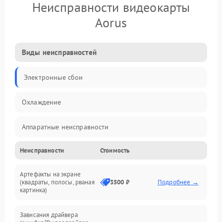
Неисправности видеокарты
Aorus
Виды неисправностей
Электронные сбои
Охлаждение
Аппаратные неисправности
Неисправности
Стоимость
Перегрев и термопроблемы
Артефакты на экране
Видео
(квадраты, полосы, рваная
3500 ₽
Подробнее →
картинка)
Программные ошибки
Зависания драйвера