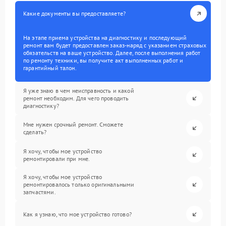
Какие документы вы предоставляете?
На этапе приема устройства на диагностику и последующий
ремонт вам будет предоставлен заказ-наряд с указанием страховых
обязательств на ваше устройство. Далее, после выполнения работ
по ремонту техники, вы получите акт выполненных работ и
гарантийный талон.
Я уже знаю в чем неисправность и какой
ремонт необходим. Для чего проводить
диагностику?
Мне нужен срочный ремонт. Сможете
сделать?
Я хочу, чтобы мое устройство
ремонтировали при мне.
Я хочу, чтобы мое устройство
ремонтировалось только оригинальными
запчастями.
Как я узнаю, что мое устройство готово?