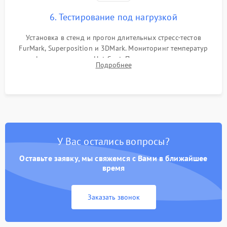
6. Тестирование под нагрузкой
Установка в стенд и прогон длительных стресс-тестов
FurMark, Superposition и 3DMark. Мониторинг температур
графического чипа и Hot Spot. Проверка на отсутствие
Подробнее
артефактов изображения, вылетов драйвера и зависаний.
У Вас остались вопросы?
Оставьте заявку, мы свяжемся с Вами в ближайшее
время
Заказать звонок