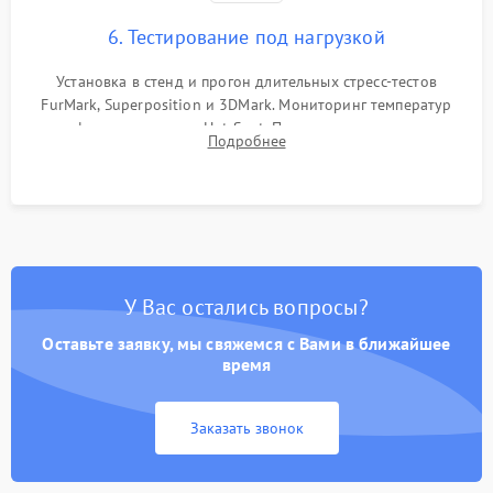
6. Тестирование под нагрузкой
Установка в стенд и прогон длительных стресс-тестов
FurMark, Superposition и 3DMark. Мониторинг температур
графического чипа и Hot Spot. Проверка на отсутствие
Подробнее
артефактов изображения, вылетов драйвера и зависаний.
У Вас остались вопросы?
Оставьте заявку, мы свяжемся с Вами в ближайшее
время
Заказать звонок