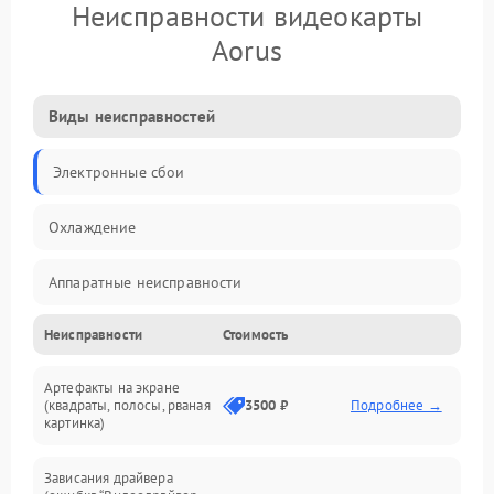
Неисправности видеокарты
Aorus
Виды неисправностей
Электронные сбои
Охлаждение
Аппаратные неисправности
Неисправности
Стоимость
Перегрев и термопроблемы
Артефакты на экране
Видео
(квадраты, полосы, рваная
3500 ₽
Подробнее →
картинка)
Программные ошибки
Зависания драйвера