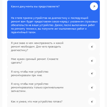
Какие документы вы предоставляете?
На этапе приема устройства на диагностику и последующий
ремонт вам будет предоставлен заказ-наряд с указанием страховых
обязательств на ваше устройство. Далее, после выполнения работ
по ремонту техники, вы получите акт выполненных работ и
гарантийный талон.
Я уже знаю в чем неисправность и какой
ремонт необходим. Для чего проводить
диагностику?
Мне нужен срочный ремонт. Сможете
сделать?
Я хочу, чтобы мое устройство
ремонтировали при мне.
Я хочу, чтобы мое устройство
ремонтировалось только оригинальными
запчастями.
Как я узнаю, что мое устройство готово?