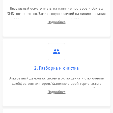
Программные сбои
Визуальный осмотр платы на наличие прогаров и сбитых
SMD-компонентов. Замер сопротивлений на линиях питания
Механические повреждения
PCI-E и дополнительных разъемах 12V. Проверка на
Подробнее
короткое замыкание основных дросселей питания GPU и
Режим работы
памяти.
ПО/Микропрограмма
2. Разборка и очистка
Аккуратный демонтаж системы охлаждения и отключение
шлейфов вентиляторов. Удаление старой термопасты с
кристалла графического чипа и термопрокладок с банок
Подробнее
памяти и зоны VRM. Очистка платы от пыли и окислов.