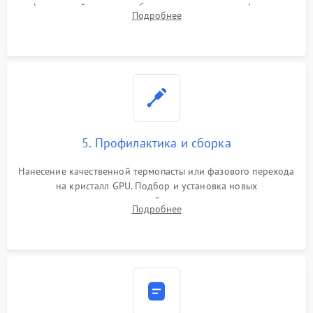
инфракрасной станции реболлинг или замена графического
Подробнее
чипа и дефектной памяти GDDR. Прошивка BIOS
программатором.
5. Профилактика и сборка
Нанесение качественной термопасты или фазового перехода
на кристалл GPU. Подбор и установка новых
термопрокладок правильной толщины на память и цепи
Подробнее
питания. Монтаж радиатора и бэкплейта, подключение и
проверка кулеров.