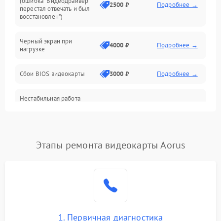
(ошибка “Видеодрайвер
Интерфейсные и коммуникационные проблемы
2500 ₽
Подробнее →
перестал отвечать и был
восстановлен”)
Питание
Черный экран при
4000 ₽
Подробнее →
нагрузке
Электропитание
Сбои BIOS видеокарты
3000 ₽
Подробнее →
ПО
Нестабильная работа
Электронные компоненты
после обновления
2000 ₽
Подробнее →
драйверов
Интерфейсы
Этапы ремонта видеокарты Aorus
Общие поломки
Система охлаждения
Экран (дисплей)
1. Первичная диагностика