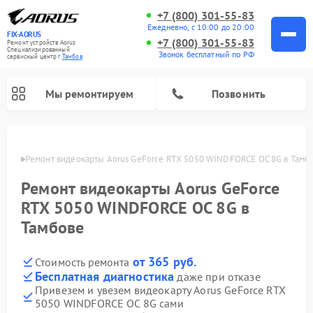
+7 (800) 301-55-83
Ежедневно, с 10:00 до 20:00
FIX-AORUS
+7 (800) 301-55-83
Ремонт устройств Aorus
Специализированный
Звонок бесплатный по РФ
cервисный центр г.
Тамбов
Мы ремонтируем
Позвонить
мбове
Ремонт видеокарты Aorus GeForce RTX 5050 WINDFORCE OC 8G в Тамб
Ремонт видеокарты Aorus GeForce
RTX 5050 WINDFORCE OC 8G в
Тамбове
от 365 руб.
Стоимость ремонта
Бесплатная диагностика
даже при отказе
Привезем и увезем видеокарту Aorus GeForce RTX
5050 WINDFORCE OC 8G сами