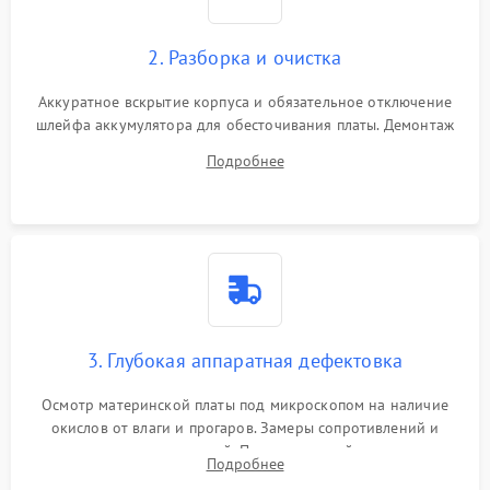
2. Разборка и очистка
Аккуратное вскрытие корпуса и обязательное отключение
шлейфа аккумулятора для обесточивания платы. Демонтаж
системы охлаждения, очистка кулера от пыли и удаление
Подробнее
высохшей термопасты с кристаллов чипов.
3. Глубокая аппаратная дефектовка
Осмотр материнской платы под микроскопом на наличие
окислов от влаги и прогаров. Замеры сопротивлений и
дежурных напряжений. Проверка цепей питания,
Подробнее
мультиконтроллера, процессора и видеочипа.