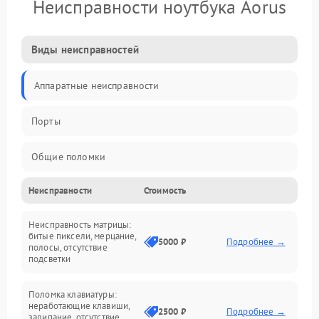
Неисправности ноутбука Aorus
Виды неисправностей
Аппаратные неисправности
Порты
Общие поломки
Неисправности
Стоимость
Устройства
Неисправность матрицы:
Программные ошибки
битые пиксели, мерцание,
5000 ₽
Подробнее →
полосы, отсутствие
подсветки
Электрические и системные сбои
Поломка клавиатуры:
Интерфейсные проблемы
неработающие клавиши,
2500 ₽
Подробнее →
залипание, отсутствие