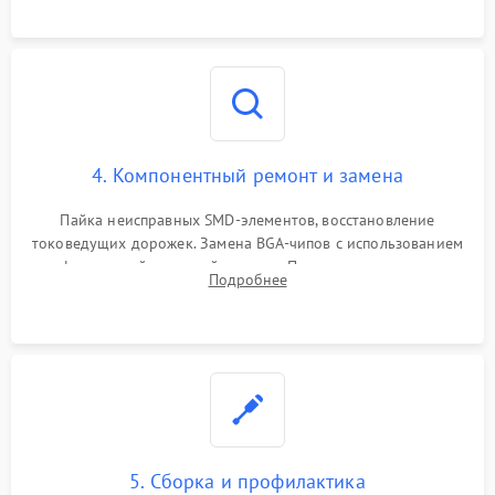
4. Компонентный ремонт и замена
Пайка неисправных SMD-элементов, восстановление
токоведущих дорожек. Замена BGA-чипов с использованием
инфракрасной паяльной станции. Прошивка микросхемы
Подробнее
BIOS или замена поврежденных портов USB
5. Сборка и профилактика