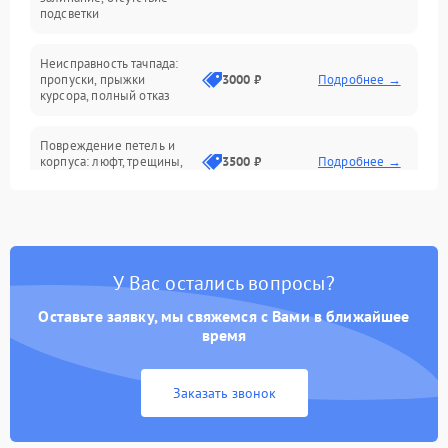
подсветки
Батарея
Неисправность тачпада:
Сеть и интернет
пропуски, прыжки
3000 ₽
Подробнее →
курсора, полный отказ
Система охлаждения
Повреждение петель и
корпуса: люфт, трещины,
3500 ₽
Подробнее →
деформация
Проблемы аккумулятора:
быстрая разрядка,
2500 ₽
Подробнее →
невозможность зарядки,
вздутие
У Вас остались вопросы?
Оставьте заявку, мы свяжемся с Вами в ближайшее
Неисправность зарядного
время
устройства или разъёма
2000 ₽
Подробнее →
питания
Заказать звонок
Перегрев из‑за пыли,
износа термопасты или
2500 ₽
Подробнее →
неисправности кулера