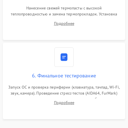
Нанесение свежей термопасты с высокой
теплопроводностью и замена термопрокладок. Установка
системы охлаждения, подключение всех внутренних
Подробнее
шлейфов, модулей памяти и накопителей. Предварительная
сборка корпуса.
6. Финальное тестирование
Запуск ОС и проверка периферии (клавиатура, тачпад, Wi-Fi,
звук, камера). Проведение стресс-тестов (AIDA64, FurMark)
для контроля температурного режима и стабильности
Подробнее
системы под пиковой нагрузкой.