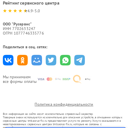
Рейтинг сервисного центра
4.9-5.0
ООО "Русервис"
ИНН 7702633247
ОГРН 1077746335776
Поделиться в соц. сетях:
Мы принимаем
все формы оплаты
Политика конфиденциальности
Вся информация на сайте носит исключительно справочный характер.
Товарные знаки используются исключительно для описания устройств, в отношении которых
сервисные центры tmb.aorus-fix.ru предоставляют услуги по ремонту. Услуги оказываются в
неавторизованных сервисных центрах tmb.aorus-fix.ru, которые не связаны с
правообладателями товарных знаков или их официальными представителями.