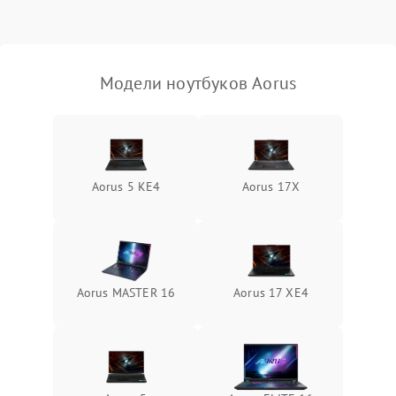
Выход из строя SSD или
HDD: медленная загрузка,
3000 ₽
Подробнее →
ошибки чтения,
пропадание диска
Модели ноутбуков Aorus
Неисправность
оперативной памяти:
2000 ₽
Подробнее →
вылеты приложений,
синие экраны
Aorus 5 KE4
Aorus 17X
Проблемы Wi‑Fi или
2500 ₽
Подробнее →
Bluetooth модулей
Aorus MASTER 16
Aorus 17 XE4