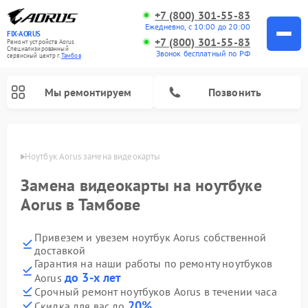
+7 (800) 301-55-83
Ежедневно, с 10:00 до 20:00
FIX-AORUS
+7 (800) 301-55-83
Ремонт устройств Aorus
Специализированный
Звонок бесплатный по РФ
cервисный центр г.
Тамбов
Мы ремонтируем
Позвонить
мбове
Ноутбук Aorus замена видеокарты
Замена видеокарты на ноутбуке
Aorus в Тамбове
Привезем и увезем ноутбук Aorus собственной
доставкой
Гарантия на наши работы по ремонту ноутбуков
до 3-х лет
Aorus
Срочный ремонт ноутбуков Aorus в течении часа
20%
Скидка для вас до