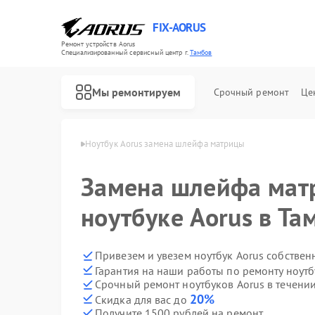
FIX-AORUS
Ремонт устройств Aorus
Специализированный cервисный центр г.
Тамбов
Мы ремонтируем
Срочный ремонт
Це
ков Aorus в Тамбове
Ноутбук Aorus замена шлейфа матрицы
Замена шлейфа мат
Ремонт материнских плат Aorus
ноутбуке Aorus в Та
Привезем и увезем ноутбук Aorus собствен
Гарантия на наши работы по ремонту ноут
Срочный ремонт ноутбуков Aorus в течении
20%
Скидка для вас до
Получите 1500 рублей на ремонт