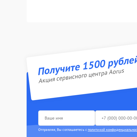
Получите 1500 рубле
Акция сервисного центра Aorus
Отправляя, Вы соглашаетесь с
политикой конфиденциально