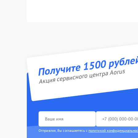
Получите 1500 рубле
Акция сервисного центра Aorus
Отправляя, Вы соглашаетесь с
политикой конфиденциально