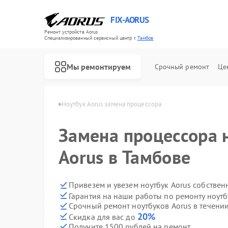
FIX-AORUS
Ремонт устройств Aorus
Специализированный cервисный центр г.
Тамбов
Мы ремонтируем
Срочный ремонт
Це
ков Aorus в Тамбове
Ноутбук Aorus замена процессора
Замена процессора 
Ремонт материнских плат Aorus
Aorus в Тамбове
Привезем и увезем ноутбук Aorus собствен
Гарантия на наши работы по ремонту ноут
Срочный ремонт ноутбуков Aorus в течении
20%
Скидка для вас до
Получите 1500 рублей на ремонт