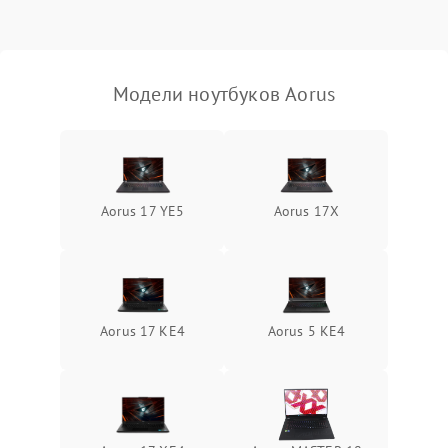
Выход из строя SSD или
HDD: медленная загрузка,
3000 ₽
Подробнее →
ошибки чтения,
пропадание диска
Модели ноутбуков Aorus
Неисправность
оперативной памяти:
2000 ₽
Подробнее →
вылеты приложений,
синие экраны
Aorus 17 YE5
Aorus 17X
Проблемы Wi‑Fi или
2500 ₽
Подробнее →
Bluetooth модулей
Aorus 17 KE4
Aorus 5 KE4