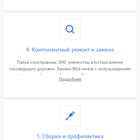
4. Компонентный ремонт и замена
Пайка неисправных SMD-элементов, восстановление
токоведущих дорожек. Замена BGA-чипов с использованием
инфракрасной паяльной станции. Прошивка микросхемы
Подробнее
BIOS или замена поврежденных портов USB
5. Сборка и профилактика