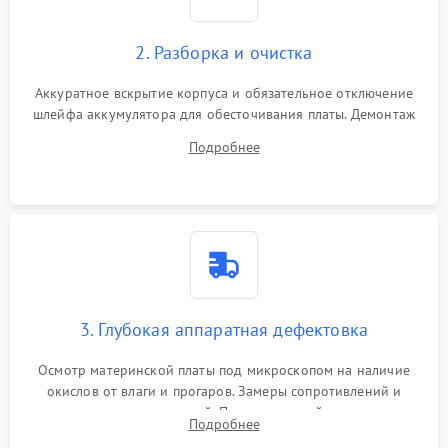
2. Разборка и очистка
Аккуратное вскрытие корпуса и обязательное отключение
шлейфа аккумулятора для обесточивания платы. Демонтаж
системы охлаждения, очистка кулера от пыли и удаление
Подробнее
высохшей термопасты с кристаллов чипов.
3. Глубокая аппаратная дефектовка
Осмотр материнской платы под микроскопом на наличие
окислов от влаги и прогаров. Замеры сопротивлений и
дежурных напряжений. Проверка цепей питания,
Подробнее
мультиконтроллера, процессора и видеочипа.