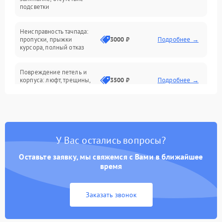
подсветки
Батарея
Неисправность тачпада:
Сеть и интернет
пропуски, прыжки
3000 ₽
Подробнее →
курсора, полный отказ
Система охлаждения
Повреждение петель и
корпуса: люфт, трещины,
3500 ₽
Подробнее →
деформация
Проблемы аккумулятора:
быстрая разрядка,
2500 ₽
Подробнее →
невозможность зарядки,
вздутие
У Вас остались вопросы?
Оставьте заявку, мы свяжемся с Вами в ближайшее
Неисправность зарядного
время
устройства или разъёма
2000 ₽
Подробнее →
питания
Заказать звонок
Перегрев из‑за пыли,
износа термопасты или
2500 ₽
Подробнее →
неисправности кулера