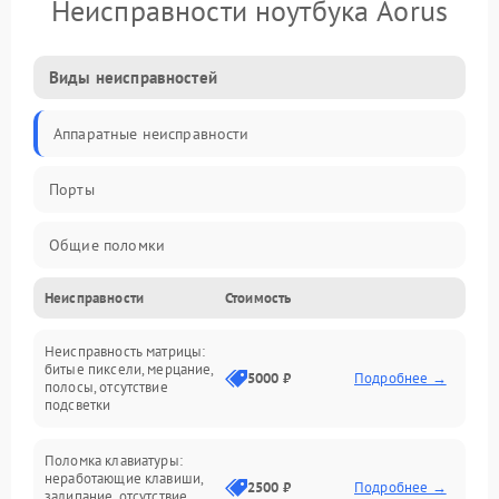
Неисправности ноутбука Aorus
Виды неисправностей
Аппаратные неисправности
Порты
Общие поломки
Неисправности
Стоимость
Устройства
Неисправность матрицы:
Программные ошибки
битые пиксели, мерцание,
5000 ₽
Подробнее →
полосы, отсутствие
подсветки
Электрические и системные сбои
Поломка клавиатуры:
Интерфейсные проблемы
неработающие клавиши,
2500 ₽
Подробнее →
залипание, отсутствие