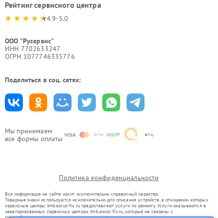
Рейтинг сервисного центра
4.9-5.0
ООО "Русервис"
ИНН 7702633247
ОГРН 1077746335776
Поделиться в соц. сетях:
Мы принимаем
все формы оплаты
Политика конфиденциальности
Вся информация на сайте носит исключительно справочный характер.
Товарные знаки используются исключительно для описания устройств, в отношении которых
сервисные центры tmb.aorus-fix.ru предоставляют услуги по ремонту. Услуги оказываются в
неавторизованных сервисных центрах tmb.aorus-fix.ru, которые не связаны с
правообладателями товарных знаков или их официальными представителями.