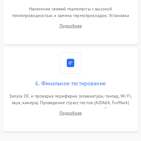
Нанесение свежей термопасты с высокой
теплопроводностью и замена термопрокладок. Установка
системы охлаждения, подключение всех внутренних
Подробнее
шлейфов, модулей памяти и накопителей. Предварительная
сборка корпуса.
6. Финальное тестирование
Запуск ОС и проверка периферии (клавиатура, тачпад, Wi-Fi,
звук, камера). Проведение стресс-тестов (AIDA64, FurMark)
для контроля температурного режима и стабильности
Подробнее
системы под пиковой нагрузкой.