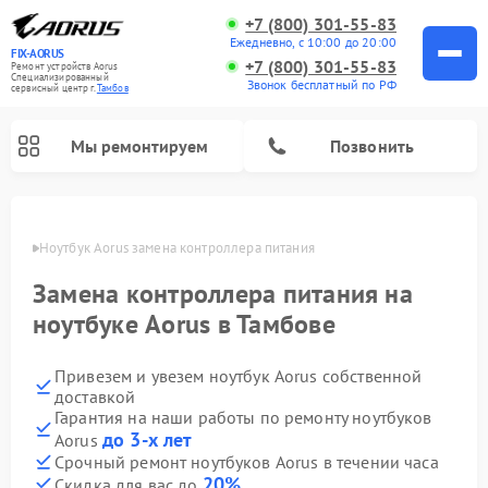
+7 (800) 301-55-83
Ежедневно, с 10:00 до 20:00
FIX-AORUS
+7 (800) 301-55-83
Ремонт устройств Aorus
Специализированный
Звонок бесплатный по РФ
cервисный центр г.
Тамбов
Мы ремонтируем
Позвонить
мбове
Ноутбук Aorus замена контроллера питания
Замена контроллера питания на
ноутбуке Aorus в Тамбове
Привезем и увезем ноутбук Aorus собственной
доставкой
Гарантия на наши работы по ремонту ноутбуков
до 3-х лет
Aorus
Срочный ремонт ноутбуков Aorus в течении часа
20%
Скидка для вас до