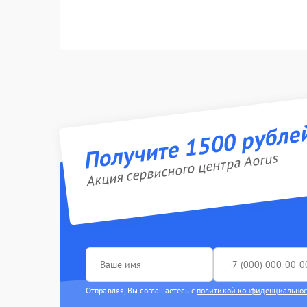
Получите 1500 рубле
Акция сервисного центра Aorus
Отправляя, Вы соглашаетесь с
политикой конфиденциально