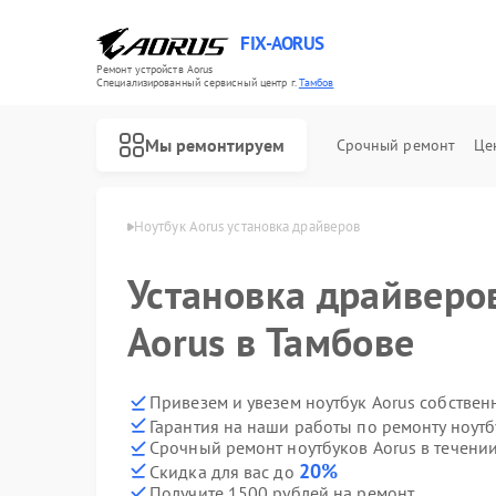
FIX-AORUS
Ремонт устройств Aorus
Специализированный cервисный центр г.
Тамбов
Мы ремонтируем
Срочный ремонт
Це
ков Aorus в Тамбове
Ноутбук Aorus установка драйверов
Установка драйверо
Ремонт материнских плат Aorus
Aorus в Тамбове
Привезем и увезем ноутбук Aorus собствен
Гарантия на наши работы по ремонту ноут
Срочный ремонт ноутбуков Aorus в течении
20%
Скидка для вас до
Получите 1500 рублей на ремонт