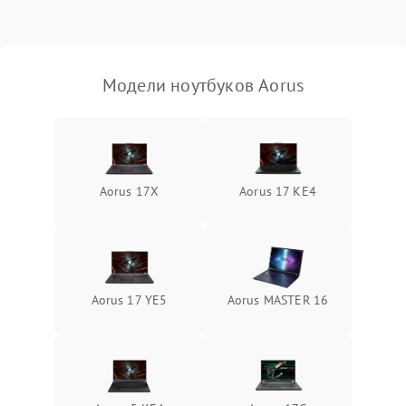
Выход из строя SSD или
HDD: медленная загрузка,
3000 ₽
Подробнее →
ошибки чтения,
пропадание диска
Модели ноутбуков Aorus
Неисправность
оперативной памяти:
2000 ₽
Подробнее →
вылеты приложений,
синие экраны
Aorus 17X
Aorus 17 KE4
Проблемы Wi‑Fi или
2500 ₽
Подробнее →
Bluetooth модулей
Aorus 17 YE5
Aorus MASTER 16