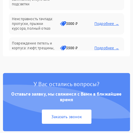
подсветки
Батарея
Неисправность тачпада:
Сеть и интернет
пропуски, прыжки
3000 ₽
Подробнее →
курсора, полный отказ
Система охлаждения
Повреждение петель и
корпуса: люфт, трещины,
3500 ₽
Подробнее →
деформация
Проблемы аккумулятора:
быстрая разрядка,
2500 ₽
Подробнее →
невозможность зарядки,
вздутие
У Вас остались вопросы?
Оставьте заявку, мы свяжемся с Вами в ближайшее
Неисправность зарядного
время
устройства или разъёма
2000 ₽
Подробнее →
питания
Заказать звонок
Перегрев из‑за пыли,
износа термопасты или
2500 ₽
Подробнее →
неисправности кулера