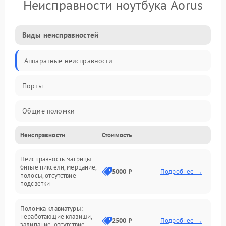
Неисправности ноутбука Aorus
Виды неисправностей
Аппаратные неисправности
Порты
Общие поломки
Неисправности
Стоимость
Устройства
Неисправность матрицы:
Программные ошибки
битые пиксели, мерцание,
5000 ₽
Подробнее →
полосы, отсутствие
подсветки
Электрические и системные сбои
Поломка клавиатуры:
Интерфейсные проблемы
неработающие клавиши,
2500 ₽
Подробнее →
залипание, отсутствие