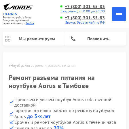
+7 (800) 301-55-83
Ежедневно, с 10:00 до 20:00
FIX-AORUS
+7 (800) 301-55-83
Ремонт устройств Aorus
Специализированный
Звонок бесплатный по РФ
cервисный центр г.
Тамбов
Мы ремонтируем
Позвонить
мбове
Ноутбук Aorus ремонт разъема питания
Ремонт разъема питания на
ноутбуке Aorus в Тамбове
Привезем и увезем ноутбук Aorus собственной
доставкой
Гарантия на наши работы по ремонту ноутбуков
до 3-х лет
Aorus
Срочный ремонт ноутбуков Aorus в течении часа
20%
Скидка для вас до