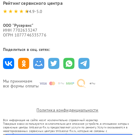
Рейтинг сервисного центра
4.9-5.0
ООО "Русервис"
ИНН 7702633247
ОГРН 1077746335776
Поделиться в соц. сетях:
Мы принимаем
все формы оплаты
Политика конфиденциальности
Вся информация на сайте носит исключительно справочный характер.
Товарные знаки используются исключительно для описания устройств, в отношении которых
сервисные центры tmb.aorus-fix.ru предоставляют услуги по ремонту. Услуги оказываются в
неавторизованных сервисных центрах tmb.aorus-fix.ru, которые не связаны с
правообладателями товарных знаков или их официальными представителями.