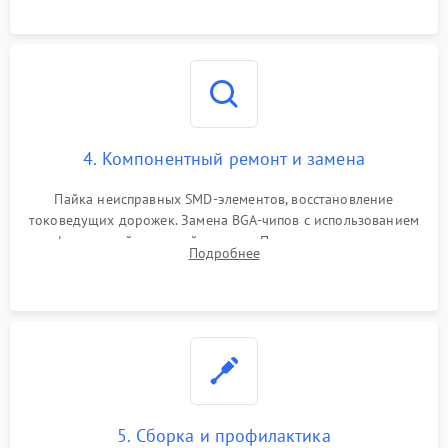
4. Компонентный ремонт и замена
Пайка неисправных SMD-элементов, восстановление
токоведущих дорожек. Замена BGA-чипов с использованием
инфракрасной паяльной станции. Прошивка микросхемы
Подробнее
BIOS или замена поврежденных портов USB
5. Сборка и профилактика