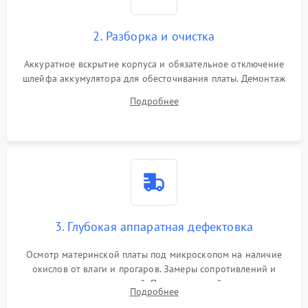
2. Разборка и очистка
Аккуратное вскрытие корпуса и обязательное отключение
шлейфа аккумулятора для обесточивания платы. Демонтаж
системы охлаждения, очистка кулера от пыли и удаление
Подробнее
высохшей термопасты с кристаллов чипов.
3. Глубокая аппаратная дефектовка
Осмотр материнской платы под микроскопом на наличие
окислов от влаги и прогаров. Замеры сопротивлений и
дежурных напряжений. Проверка цепей питания,
Подробнее
мультиконтроллера, процессора и видеочипа.