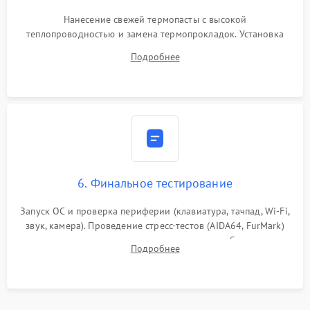
Нанесение свежей термопасты с высокой
теплопроводностью и замена термопрокладок. Установка
системы охлаждения, подключение всех внутренних
Подробнее
шлейфов, модулей памяти и накопителей. Предварительная
сборка корпуса.
6. Финальное тестирование
Запуск ОС и проверка периферии (клавиатура, тачпад, Wi-Fi,
звук, камера). Проведение стресс-тестов (AIDA64, FurMark)
для контроля температурного режима и стабильности
Подробнее
системы под пиковой нагрузкой.