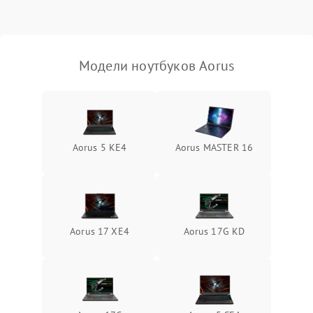
Выход из строя SSD или
HDD: медленная загрузка,
3000 ₽
Подробнее →
ошибки чтения,
пропадание диска
Модели ноутбуков Aorus
Неисправность
оперативной памяти:
2000 ₽
Подробнее →
вылеты приложений,
синие экраны
Aorus 5 KE4
Aorus MASTER 16
Проблемы Wi‑Fi или
2500 ₽
Подробнее →
Bluetooth модулей
Aorus 17 XE4
Aorus 17G KD