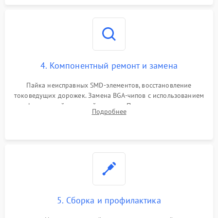
4. Компонентный ремонт и замена
Пайка неисправных SMD-элементов, восстановление
токоведущих дорожек. Замена BGA-чипов с использованием
инфракрасной паяльной станции. Прошивка микросхемы
Подробнее
BIOS или замена поврежденных портов USB
5. Сборка и профилактика