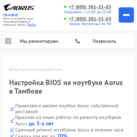
+7 (800) 301-55-83
Ежедневно, с 10:00 до 20:00
FIX-AORUS
+7 (800) 301-55-83
Ремонт устройств Aorus
Специализированный
Звонок бесплатный по РФ
cервисный центр г.
Тамбов
Мы ремонтируем
Позвонить
мбове
Ноутбук Aorus настройка bios
Настройка BIOS на ноутбуке Aorus
в Тамбове
Привезем и увезем ноутбук Aorus собственной
доставкой
Гарантия на наши работы по ремонту ноутбуков
до 3-х лет
Aorus
Срочный ремонт ноутбуков Aorus в течении часа
20%
Скидка для вас до