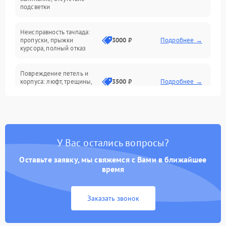
подсветки
Батарея
Неисправность тачпада:
Сеть и интернет
пропуски, прыжки
3000 ₽
Подробнее →
курсора, полный отказ
Система охлаждения
Повреждение петель и
корпуса: люфт, трещины,
3500 ₽
Подробнее →
деформация
Проблемы аккумулятора:
быстрая разрядка,
2500 ₽
Подробнее →
невозможность зарядки,
вздутие
У Вас остались вопросы?
Оставьте заявку, мы свяжемся с Вами в ближайшее
Неисправность зарядного
время
устройства или разъёма
2000 ₽
Подробнее →
питания
Заказать звонок
Перегрев из‑за пыли,
износа термопасты или
2500 ₽
Подробнее →
неисправности кулера