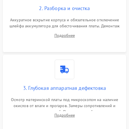
2. Разборка и очистка
Аккуратное вскрытие корпуса и обязательное отключение
шлейфа аккумулятора для обесточивания платы. Демонтаж
системы охлаждения, очистка кулера от пыли и удаление
Подробнее
высохшей термопасты с кристаллов чипов.
3. Глубокая аппаратная дефектовка
Осмотр материнской платы под микроскопом на наличие
окислов от влаги и прогаров. Замеры сопротивлений и
дежурных напряжений. Проверка цепей питания,
Подробнее
мультиконтроллера, процессора и видеочипа.