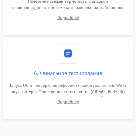
Нанесение свежей термопасты с высокой
теплопроводностью и замена термопрокладок. Установка
системы охлаждения, подключение всех внутренних
Подробнее
шлейфов, модулей памяти и накопителей. Предварительная
сборка корпуса.
6. Финальное тестирование
Запуск ОС и проверка периферии (клавиатура, тачпад, Wi-Fi,
звук, камера). Проведение стресс-тестов (AIDA64, FurMark)
для контроля температурного режима и стабильности
Подробнее
системы под пиковой нагрузкой.