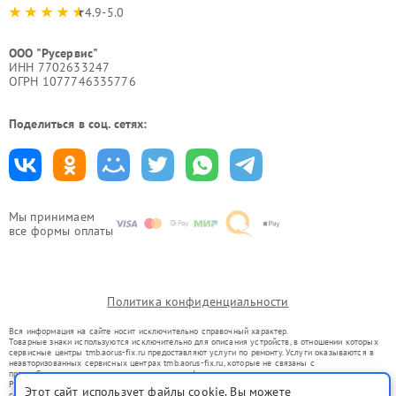
4.9-5.0
ООО "Русервис"
ИНН 7702633247
ОГРН 1077746335776
Поделиться в соц. сетях:
Мы принимаем
все формы оплаты
Политика конфиденциальности
Вся информация на сайте носит исключительно справочный характер.
Товарные знаки используются исключительно для описания устройств, в отношении которых
сервисные центры tmb.aorus-fix.ru предоставляют услуги по ремонту. Услуги оказываются в
неавторизованных сервисных центрах tmb.aorus-fix.ru, которые не связаны с
правообладателями товарных знаков или их официальными представителями.
Ремонт осуществляется для устройств, уже введенных в гражданский оборот в соответствии
Этот сайт использует файлы cookie. Вы можете
со статьей 1487 ГК РФ.