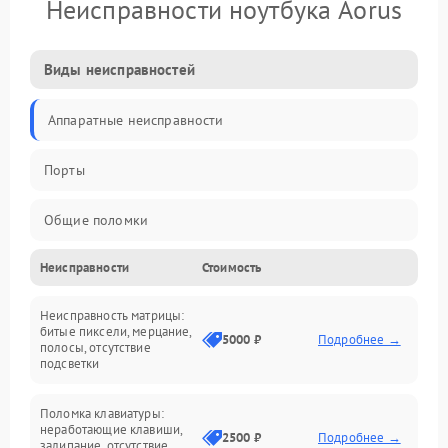
Неисправности ноутбука Aorus
Виды неисправностей
Аппаратные неисправности
Порты
Общие поломки
Неисправности
Стоимость
Устройства
Неисправность матрицы:
Программные ошибки
битые пиксели, мерцание,
5000 ₽
Подробнее →
полосы, отсутствие
подсветки
Электрические и системные сбои
Поломка клавиатуры:
Интерфейсные проблемы
неработающие клавиши,
2500 ₽
Подробнее →
залипание, отсутствие