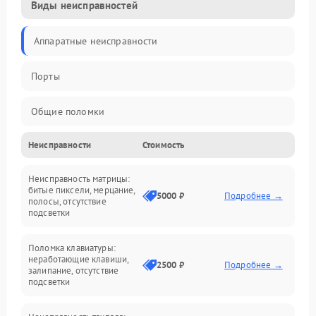
Виды неисправностей
Аппаратные неисправности
Порты
Общие поломки
Неисправности
Стоимость
Устройства
Неисправность матрицы:
Программные ошибки
битые пиксели, мерцание,
5000 ₽
Подробнее →
полосы, отсутствие
подсветки
Электрические и системные сбои
Поломка клавиатуры:
Интерфейсные проблемы
неработающие клавиши,
2500 ₽
Подробнее →
залипание, отсутствие
подсветки
Батарея