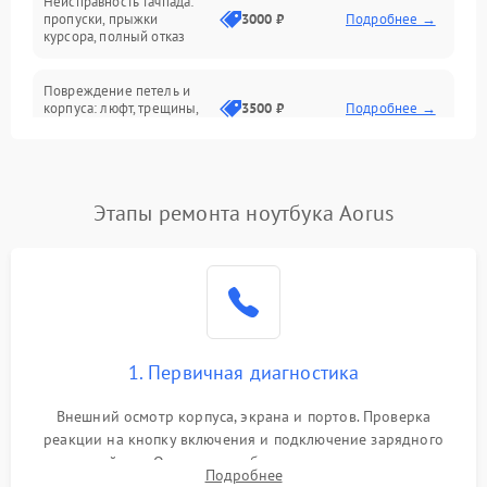
Неисправность тачпада:
Сеть и интернет
пропуски, прыжки
3000 ₽
Подробнее →
курсора, полный отказ
Система охлаждения
Повреждение петель и
корпуса: люфт, трещины,
3500 ₽
Подробнее →
деформация
Проблемы аккумулятора:
быстрая разрядка,
2500 ₽
Подробнее →
Этапы ремонта ноутбука Aorus
невозможность зарядки,
вздутие
Неисправность зарядного
устройства или разъёма
2000 ₽
Подробнее →
питания
1. Первичная диагностика
Перегрев из‑за пыли,
износа термопасты или
2500 ₽
Подробнее →
неисправности кулера
Внешний осмотр корпуса, экрана и портов. Проверка
реакции на кнопку включения и подключение зарядного
устройства. Оценка потребления тока с помощью
Выход из строя SSD или
Подробнее
HDD: медленная загрузка,
лабораторного блока питания для локализации проблемы.