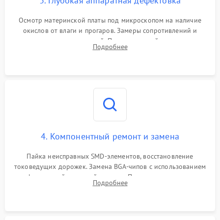
3. Глубокая аппаратная дефектовка
Осмотр материнской платы под микроскопом на наличие
окислов от влаги и прогаров. Замеры сопротивлений и
дежурных напряжений. Проверка цепей питания,
Подробнее
мультиконтроллера, процессора и видеочипа.
4. Компонентный ремонт и замена
Пайка неисправных SMD-элементов, восстановление
токоведущих дорожек. Замена BGA-чипов с использованием
инфракрасной паяльной станции. Прошивка микросхемы
Подробнее
BIOS или замена поврежденных портов USB