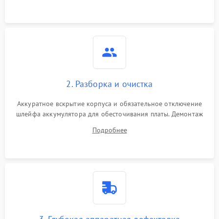
3000 ₽
Подробнее →
ошибки чтения,
пропадание диска
Неисправность
оперативной памяти:
2000 ₽
Подробнее →
вылеты приложений,
синие экраны
2. Разборка и очистка
Проблемы Wi‑Fi или
2500 ₽
Подробнее →
Bluetooth модулей
Аккуратное вскрытие корпуса и обязательное отключение
шлейфа аккумулятора для обесточивания платы. Демонтаж
системы охлаждения, очистка кулера от пыли и удаление
Подробнее
высохшей термопасты с кристаллов чипов.