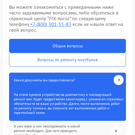
Вы можете ознакомиться с приведенными ниже
часто задаваемыми вопросами, либо обратиться в
сервисный центр “FIX-Aorus” по следующему
телефону
+7 (800) 301-55-83
если не нашли ответ на
свой вопрос.
Общие вопросы
Вопросы по ремонту ноутбуков
Какие документы вы предоставляете?
На этапе приема устройства на диагностику и последующий
ремонт вам будет предоставлен заказ-наряд с указанием страховых
обязательств на ваше устройство. Далее, после выполнения работ
по ремонту техники, вы получите акт выполненных работ и
гарантийный талон.
Я уже знаю в чем неисправность и какой
ремонт необходим. Для чего проводить