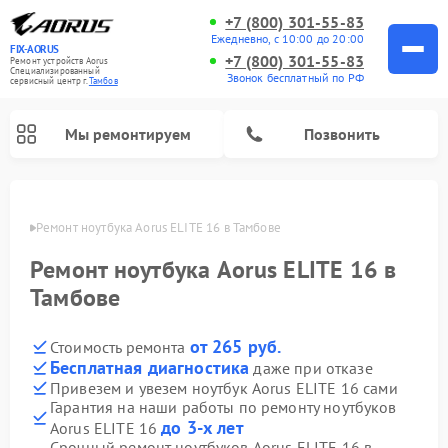
+7 (800) 301-55-83
Ежедневно, с 10:00 до 20:00
FIX-AORUS
+7 (800) 301-55-83
Ремонт устройств Aorus
Специализированный
Звонок бесплатный по РФ
cервисный центр г.
Тамбов
Мы ремонтируем
Позвонить
мбове
Ремонт ноутбука Aorus ELITE 16 в Тамбове
Ремонт ноутбука Aorus ELITE 16 в
Тамбове
от 265 руб.
Стоимость ремонта
Бесплатная диагностика
даже при отказе
Привезем и увезем ноутбук Aorus ELITE 16 сами
Гарантия на наши работы по ремонту ноутбуков
до 3-х лет
Aorus ELITE 16
Срочный ремонт ноутбуков Aorus ELITE 16 в