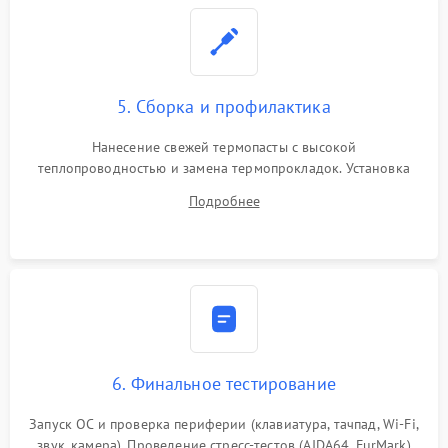
5. Сборка и профилактика
Нанесение свежей термопасты с высокой
теплопроводностью и замена термопрокладок. Установка
системы охлаждения, подключение всех внутренних
Подробнее
шлейфов, модулей памяти и накопителей. Предварительная
сборка корпуса.
6. Финальное тестирование
Запуск ОС и проверка периферии (клавиатура, тачпад, Wi-Fi,
звук, камера). Проведение стресс-тестов (AIDA64, FurMark)