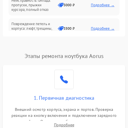
Неисправность тачпада:
Сеть и интернет
пропуски, прыжки
3000 ₽
Подробнее →
курсора, полный отказ
Система охлаждения
Повреждение петель и
корпуса: люфт, трещины,
3500 ₽
Подробнее →
деформация
Проблемы аккумулятора:
быстрая разрядка,
2500 ₽
Подробнее →
Этапы ремонта ноутбука Aorus
невозможность зарядки,
вздутие
Неисправность зарядного
устройства или разъёма
2000 ₽
Подробнее →
питания
1. Первичная диагностика
Перегрев из‑за пыли,
износа термопасты или
2500 ₽
Подробнее →
неисправности кулера
Внешний осмотр корпуса, экрана и портов. Проверка
реакции на кнопку включения и подключение зарядного
устройства. Оценка потребления тока с помощью
Выход из строя SSD или
Подробнее
HDD: медленная загрузка,
лабораторного блока питания для локализации проблемы.