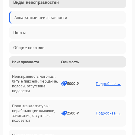
Виды неисправностей
Аппаратные неисправности
Порты
Общие поломки
Неисправности
Стоимость
Устройства
Неисправность матрицы:
Программные ошибки
битые пиксели, мерцание,
5000 ₽
Подробнее →
полосы, отсутствие
подсветки
Электрические и системные сбои
Поломка клавиатуры:
Интерфейсные проблемы
неработающие клавиши,
2500 ₽
Подробнее →
залипание, отсутствие
подсветки
Батарея