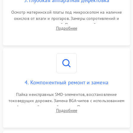
3. Глубокая аппаратная дефектовка
Осмотр материнской платы под микроскопом на наличие
окислов от влаги и прогаров. Замеры сопротивлений и
дежурных напряжений. Проверка цепей питания,
Подробнее
мультиконтроллера, процессора и видеочипа.
4. Компонентный ремонт и замена
Пайка неисправных SMD-элементов, восстановление
токоведущих дорожек. Замена BGA-чипов с использованием
инфракрасной паяльной станции. Прошивка микросхемы
Подробнее
BIOS или замена поврежденных портов USB