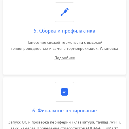
5. Сборка и профилактика
Нанесение свежей термопасты с высокой
теплопроводностью и замена термопрокладок. Установка
системы охлаждения, подключение всех внутренних
Подробнее
шлейфов, модулей памяти и накопителей. Предварительная
сборка корпуса.
6. Финальное тестирование
Запуск ОС и проверка периферии (клавиатура, тачпад, Wi-Fi,
звук, камера). Проведение стресс-тестов (AIDA64, FurMark)