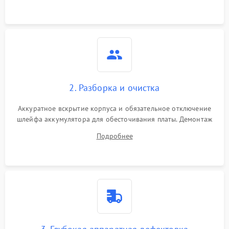
3000 ₽
Подробнее →
ошибки чтения,
пропадание диска
Неисправность
оперативной памяти:
2000 ₽
Подробнее →
вылеты приложений,
синие экраны
2. Разборка и очистка
Проблемы Wi‑Fi или
2500 ₽
Подробнее →
Bluetooth модулей
Аккуратное вскрытие корпуса и обязательное отключение
шлейфа аккумулятора для обесточивания платы. Демонтаж
системы охлаждения, очистка кулера от пыли и удаление
Подробнее
высохшей термопасты с кристаллов чипов.