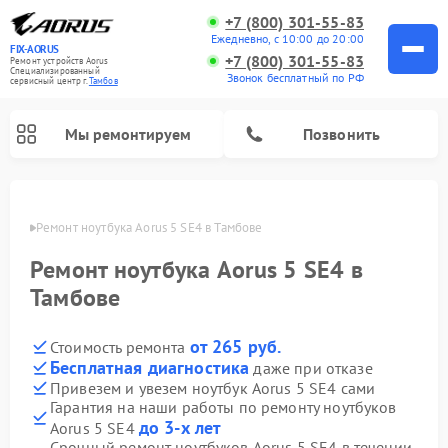
+7 (800) 301-55-83
Ежедневно, с 10:00 до 20:00
FIX-AORUS
+7 (800) 301-55-83
Ремонт устройств Aorus
Специализированный
Звонок бесплатный по РФ
cервисный центр г.
Тамбов
Мы ремонтируем
Позвонить
мбове
Ремонт ноутбука Aorus 5 SE4 в Тамбове
Ремонт ноутбука Aorus 5 SE4 в
Тамбове
от 265 руб.
Стоимость ремонта
Бесплатная диагностика
даже при отказе
Привезем и увезем ноутбук Aorus 5 SE4 сами
Гарантия на наши работы по ремонту ноутбуков
до 3-х лет
Aorus 5 SE4
Срочный ремонт ноутбуков Aorus 5 SE4 в течении