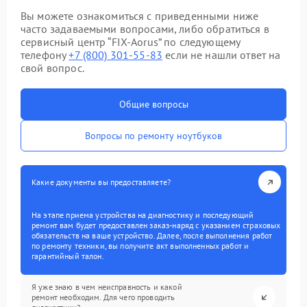
Вы можете ознакомиться с приведенными ниже
часто задаваемыми вопросами, либо обратиться в
сервисный центр “FIX-Aorus” по следующему
телефону
+7 (800) 301-55-83
если не нашли ответ на
свой вопрос.
Общие вопросы
Вопросы по ремонту ноутбуков
Какие документы вы предоставляете?
На этапе приема устройства на диагностику и последующий
ремонт вам будет предоставлен заказ-наряд с указанием страховых
обязательств на ваше устройство. Далее, после выполнения работ
по ремонту техники, вы получите акт выполненных работ и
гарантийный талон.
Я уже знаю в чем неисправность и какой
ремонт необходим. Для чего проводить