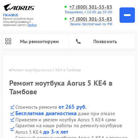
+7 (800) 301-55-83
Ежедневно, с 10:00 до 20:00
FIX-AORUS
+7 (800) 301-55-83
Ремонт устройств Aorus
Специализированный
Звонок бесплатный по РФ
cервисный центр г.
Тамбов
Мы ремонтируем
Позвонить
мбове
Ремонт ноутбука Aorus 5 KE4 в Тамбове
Ремонт ноутбука Aorus 5 KE4 в
Тамбове
от 265 руб.
Стоимость ремонта
Бесплатная диагностика
даже при отказе
Привезем и увезем ноутбук Aorus 5 KE4 сами
Гарантия на наши работы по ремонту ноутбуков
до 3-х лет
Aorus 5 KE4
Срочный ремонт ноутбуков Aorus 5 KE4 в течении