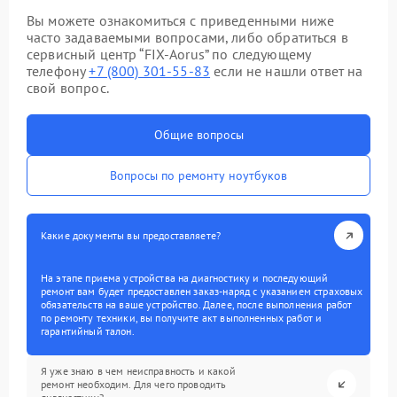
Вы можете ознакомиться с приведенными ниже
часто задаваемыми вопросами, либо обратиться в
сервисный центр “FIX-Aorus” по следующему
телефону
+7 (800) 301-55-83
если не нашли ответ на
свой вопрос.
Общие вопросы
Вопросы по ремонту ноутбуков
Какие документы вы предоставляете?
На этапе приема устройства на диагностику и последующий
ремонт вам будет предоставлен заказ-наряд с указанием страховых
обязательств на ваше устройство. Далее, после выполнения работ
по ремонту техники, вы получите акт выполненных работ и
гарантийный талон.
Я уже знаю в чем неисправность и какой
ремонт необходим. Для чего проводить