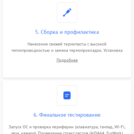
5. Сборка и профилактика
Нанесение свежей термопасты с высокой
теплопроводностью и замена термопрокладок. Установка
системы охлаждения, подключение всех внутренних
Подробнее
шлейфов, модулей памяти и накопителей. Предварительная
сборка корпуса.
6. Финальное тестирование
Запуск ОС и проверка периферии (клавиатура, тачпад, Wi-Fi,
звук, камера). Проведение стресс-тестов (AIDA64, FurMark)