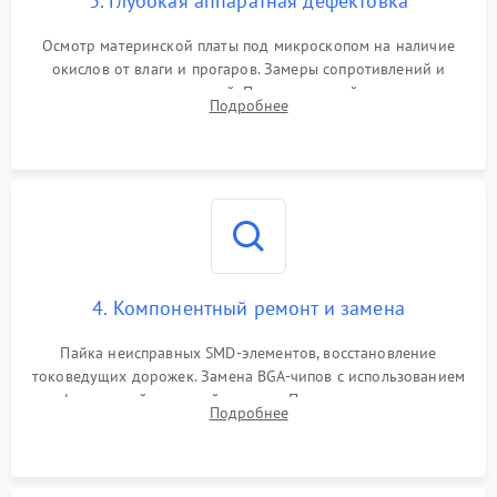
3. Глубокая аппаратная дефектовка
Осмотр материнской платы под микроскопом на наличие
окислов от влаги и прогаров. Замеры сопротивлений и
дежурных напряжений. Проверка цепей питания,
Подробнее
мультиконтроллера, процессора и видеочипа.
4. Компонентный ремонт и замена
Пайка неисправных SMD-элементов, восстановление
токоведущих дорожек. Замена BGA-чипов с использованием
инфракрасной паяльной станции. Прошивка микросхемы
Подробнее
BIOS или замена поврежденных портов USB