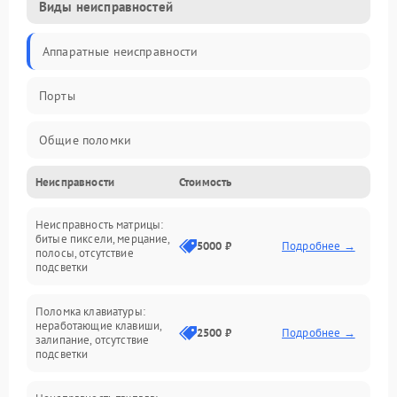
Виды неисправностей
Аппаратные неисправности
Порты
Общие поломки
Неисправности
Стоимость
Устройства
Неисправность матрицы:
Программные ошибки
битые пиксели, мерцание,
5000 ₽
Подробнее →
полосы, отсутствие
подсветки
Электрические и системные сбои
Поломка клавиатуры:
Интерфейсные проблемы
неработающие клавиши,
2500 ₽
Подробнее →
залипание, отсутствие
подсветки
Батарея