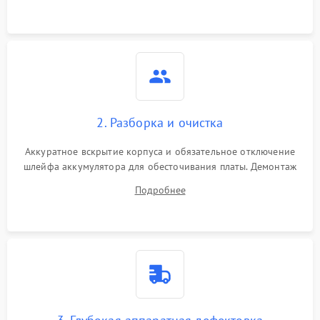
3000 ₽
Подробнее →
ошибки чтения,
пропадание диска
Неисправность
оперативной памяти:
2000 ₽
Подробнее →
вылеты приложений,
синие экраны
2. Разборка и очистка
Проблемы Wi‑Fi или
2500 ₽
Подробнее →
Bluetooth модулей
Аккуратное вскрытие корпуса и обязательное отключение
шлейфа аккумулятора для обесточивания платы. Демонтаж
системы охлаждения, очистка кулера от пыли и удаление
Подробнее
высохшей термопасты с кристаллов чипов.