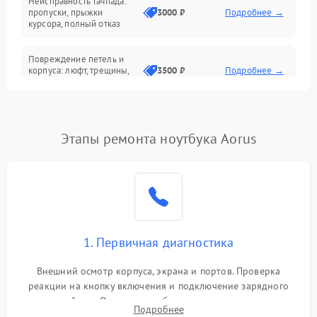
Неисправность тачпада:
Сеть и интернет
пропуски, прыжки
3000 ₽
Подробнее →
курсора, полный отказ
Система охлаждения
Повреждение петель и
корпуса: люфт, трещины,
3500 ₽
Подробнее →
деформация
Проблемы аккумулятора:
быстрая разрядка,
2500 ₽
Подробнее →
Этапы ремонта ноутбука Aorus
невозможность зарядки,
вздутие
Неисправность зарядного
устройства или разъёма
2000 ₽
Подробнее →
питания
1. Первичная диагностика
Перегрев из‑за пыли,
износа термопасты или
2500 ₽
Подробнее →
неисправности кулера
Внешний осмотр корпуса, экрана и портов. Проверка
реакции на кнопку включения и подключение зарядного
устройства. Оценка потребления тока с помощью
Выход из строя SSD или
Подробнее
HDD: медленная загрузка,
лабораторного блока питания для локализации проблемы.