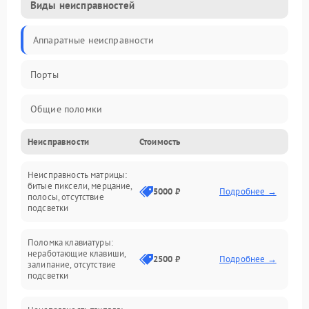
Виды неисправностей
Аппаратные неисправности
Порты
Общие поломки
Неисправности
Стоимость
Устройства
Неисправность матрицы:
Программные ошибки
битые пиксели, мерцание,
5000 ₽
Подробнее →
полосы, отсутствие
подсветки
Электрические и системные сбои
Поломка клавиатуры:
Интерфейсные проблемы
неработающие клавиши,
2500 ₽
Подробнее →
залипание, отсутствие
подсветки
Батарея