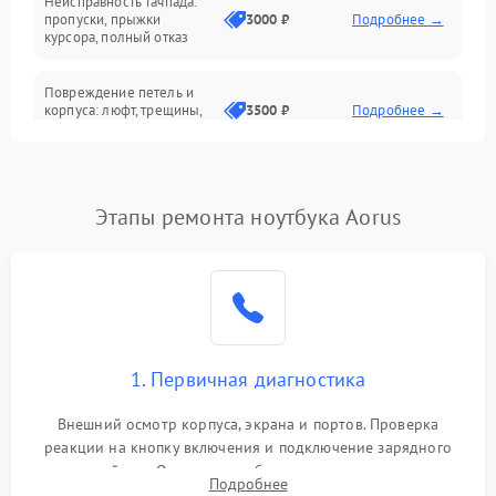
Неисправность тачпада:
Сеть и интернет
пропуски, прыжки
3000 ₽
Подробнее →
курсора, полный отказ
Система охлаждения
Повреждение петель и
корпуса: люфт, трещины,
3500 ₽
Подробнее →
деформация
Проблемы аккумулятора:
быстрая разрядка,
2500 ₽
Подробнее →
Этапы ремонта ноутбука Aorus
невозможность зарядки,
вздутие
Неисправность зарядного
устройства или разъёма
2000 ₽
Подробнее →
питания
1. Первичная диагностика
Перегрев из‑за пыли,
износа термопасты или
2500 ₽
Подробнее →
неисправности кулера
Внешний осмотр корпуса, экрана и портов. Проверка
реакции на кнопку включения и подключение зарядного
устройства. Оценка потребления тока с помощью
Выход из строя SSD или
Подробнее
HDD: медленная загрузка,
лабораторного блока питания для локализации проблемы.