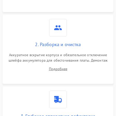
3000 ₽
Подробнее →
ошибки чтения,
пропадание диска
Неисправность
оперативной памяти:
2000 ₽
Подробнее →
вылеты приложений,
синие экраны
2. Разборка и очистка
Проблемы Wi‑Fi или
2500 ₽
Подробнее →
Bluetooth модулей
Аккуратное вскрытие корпуса и обязательное отключение
шлейфа аккумулятора для обесточивания платы. Демонтаж
системы охлаждения, очистка кулера от пыли и удаление
Подробнее
высохшей термопасты с кристаллов чипов.