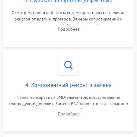
3. Глубокая аппаратная дефектовка
Осмотр материнской платы под микроскопом на наличие
окислов от влаги и прогаров. Замеры сопротивлений и
дежурных напряжений. Проверка цепей питания,
Подробнее
мультиконтроллера, процессора и видеочипа.
4. Компонентный ремонт и замена
Пайка неисправных SMD-элементов, восстановление
токоведущих дорожек. Замена BGA-чипов с использованием
инфракрасной паяльной станции. Прошивка микросхемы
Подробнее
BIOS или замена поврежденных портов USB