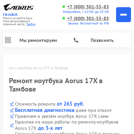
+7 (800) 301-55-83
Ежедневно, с 10:00 до 20:00
FIX-AORUS
+7 (800) 301-55-83
Ремонт устройств Aorus
Специализированный
Звонок бесплатный по РФ
cервисный центр г.
Тамбов
Мы ремонтируем
Позвонить
е
Ремонт ноутбука Aorus 17X в Тамбове
Ремонт ноутбука Aorus 17X в
Тамбове
от 265 руб.
Стоимость ремонта
Бесплатная диагностика
даже при отказе
Привезем и увезем ноутбук Aorus 17X сами
Гарантия на наши работы по ремонту ноутбуков
до 3-х лет
Aorus 17X
Срочный ремонт ноутбуков Aorus 17X в течении