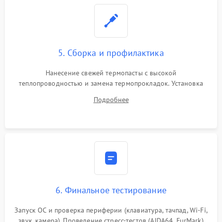
5. Сборка и профилактика
Нанесение свежей термопасты с высокой
теплопроводностью и замена термопрокладок. Установка
системы охлаждения, подключение всех внутренних
Подробнее
шлейфов, модулей памяти и накопителей. Предварительная
сборка корпуса.
6. Финальное тестирование
Запуск ОС и проверка периферии (клавиатура, тачпад, Wi-Fi,
звук, камера). Проведение стресс-тестов (AIDA64, FurMark)