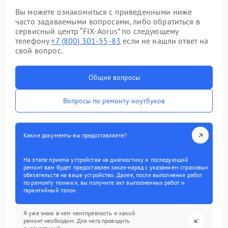
Вы можете ознакомиться с приведенными ниже
часто задаваемыми вопросами, либо обратиться в
сервисный центр “FIX-Aorus” по следующему
телефону
+7 (800) 301-55-83
если не нашли ответ на
свой вопрос.
Общие вопросы
Вопросы по ремонту ноутбуков
Какие документы вы предоставляете?
На этапе приема устройства на диагностику и последующий
ремонт вам будет предоставлен заказ-наряд с указанием страховых
обязательств на ваше устройство. Далее, после выполнения работ
по ремонту техники, вы получите акт выполненных работ и
гарантийный талон.
Я уже знаю в чем неисправность и какой
ремонт необходим. Для чего проводить