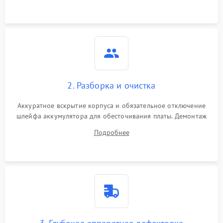
3000 ₽
Подробнее →
ошибки чтения,
пропадание диска
Неисправность
оперативной памяти:
2000 ₽
Подробнее →
вылеты приложений,
синие экраны
2. Разборка и очистка
Проблемы Wi‑Fi или
2500 ₽
Подробнее →
Bluetooth модулей
Аккуратное вскрытие корпуса и обязательное отключение
шлейфа аккумулятора для обесточивания платы. Демонтаж
системы охлаждения, очистка кулера от пыли и удаление
Подробнее
высохшей термопасты с кристаллов чипов.