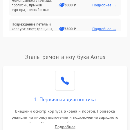
Неисправность тачпада:
Сеть и интернет
пропуски, прыжки
3000 ₽
Подробнее →
курсора, полный отказ
Система охлаждения
Повреждение петель и
корпуса: люфт, трещины,
3500 ₽
Подробнее →
деформация
Проблемы аккумулятора:
быстрая разрядка,
2500 ₽
Подробнее →
Этапы ремонта ноутбука Aorus
невозможность зарядки,
вздутие
Неисправность зарядного
устройства или разъёма
2000 ₽
Подробнее →
питания
1. Первичная диагностика
Перегрев из‑за пыли,
износа термопасты или
2500 ₽
Подробнее →
неисправности кулера
Внешний осмотр корпуса, экрана и портов. Проверка
реакции на кнопку включения и подключение зарядного
устройства. Оценка потребления тока с помощью
Выход из строя SSD или
Подробнее
HDD: медленная загрузка,
лабораторного блока питания для локализации проблемы.