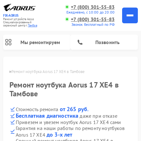
+7 (800) 301-55-83
Ежедневно, с 10:00 до 20:00
FIX-AORUS
+7 (800) 301-55-83
Ремонт устройств Aorus
Специализированный
Звонок бесплатный по РФ
cервисный центр г.
Тамбов
Мы ремонтируем
Позвонить
мбове
Ремонт ноутбука Aorus 17 XE4 в Тамбове
Ремонт ноутбука Aorus 17 XE4 в
Тамбове
от 265 руб.
Стоимость ремонта
Бесплатная диагностика
даже при отказе
Привезем и увезем ноутбук Aorus 17 XE4 сами
Гарантия на наши работы по ремонту ноутбуков
до 3-х лет
Aorus 17 XE4
Срочный ремонт ноутбуков Aorus 17 XE4 в