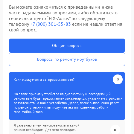
Вы можете ознакомиться с приведенными ниже
часто задаваемыми вопросами, либо обратиться в
сервисный центр “FIX-Aorus” по следующему
телефону
+7 (800) 301-55-83
если не нашли ответ на
свой вопрос.
Общие вопросы
Вопросы по ремонту ноутбуков
Какие документы вы предоставляете?
На этапе приема устройства на диагностику и последующий
ремонт вам будет предоставлен заказ-наряд с указанием страховых
обязательств на ваше устройство. Далее, после выполнения работ
по ремонту техники, вы получите акт выполненных работ и
гарантийный талон.
Я уже знаю в чем неисправность и какой
ремонт необходим. Для чего проводить