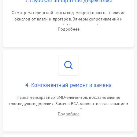
3. Глубокая аппаратная дефектовка
Осмотр материнской платы под микроскопом на наличие
окислов от влаги и прогаров. Замеры сопротивлений и
дежурных напряжений. Проверка цепей питания,
Подробнее
мультиконтроллера, процессора и видеочипа.
4. Компонентный ремонт и замена
Пайка неисправных SMD-элементов, восстановление
токоведущих дорожек. Замена BGA-чипов с использованием
инфракрасной паяльной станции. Прошивка микросхемы
Подробнее
BIOS или замена поврежденных портов USB