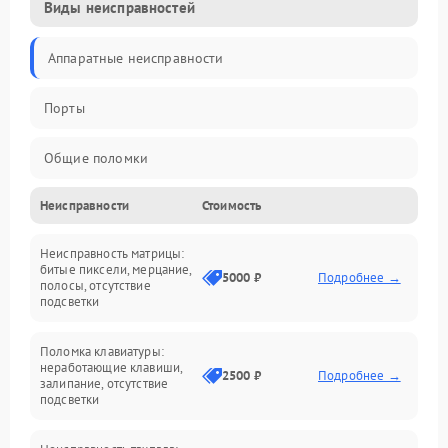
Виды неисправностей
Аппаратные неисправности
Порты
Общие поломки
Неисправности
Стоимость
Устройства
Неисправность матрицы:
Программные ошибки
битые пиксели, мерцание,
5000 ₽
Подробнее →
полосы, отсутствие
подсветки
Электрические и системные сбои
Поломка клавиатуры:
Интерфейсные проблемы
неработающие клавиши,
2500 ₽
Подробнее →
залипание, отсутствие
подсветки
Батарея