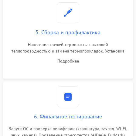
5. Сборка и профилактика
Нанесение свежей термопасты с высокой
теплопроводностью и замена термопрокладок. Установка
системы охлаждения, подключение всех внутренних
Подробнее
шлейфов, модулей памяти и накопителей. Предварительная
сборка корпуса.
6. Финальное тестирование
Запуск ОС и проверка периферии (клавиатура, тачпад, Wi-Fi,
звук, камера). Проведение стресс-тестов (AIDA64, FurMark)