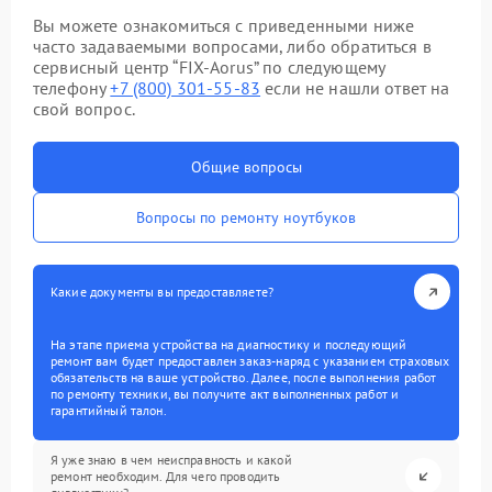
Вы можете ознакомиться с приведенными ниже
часто задаваемыми вопросами, либо обратиться в
сервисный центр “FIX-Aorus” по следующему
телефону
+7 (800) 301-55-83
если не нашли ответ на
свой вопрос.
Общие вопросы
Вопросы по ремонту ноутбуков
Какие документы вы предоставляете?
На этапе приема устройства на диагностику и последующий
ремонт вам будет предоставлен заказ-наряд с указанием страховых
обязательств на ваше устройство. Далее, после выполнения работ
по ремонту техники, вы получите акт выполненных работ и
гарантийный талон.
Я уже знаю в чем неисправность и какой
ремонт необходим. Для чего проводить