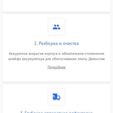
3000 ₽
Подробнее →
ошибки чтения,
пропадание диска
Неисправность
оперативной памяти:
2000 ₽
Подробнее →
вылеты приложений,
синие экраны
2. Разборка и очистка
Проблемы Wi‑Fi или
2500 ₽
Подробнее →
Bluetooth модулей
Аккуратное вскрытие корпуса и обязательное отключение
шлейфа аккумулятора для обесточивания платы. Демонтаж
системы охлаждения, очистка кулера от пыли и удаление
Подробнее
высохшей термопасты с кристаллов чипов.