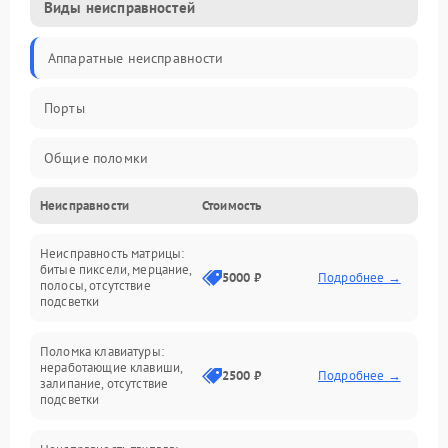
Виды неисправностей
Аппаратные неисправности
Порты
Общие поломки
Неисправности
Стоимость
Устройства
Неисправность матрицы:
Программные ошибки
битые пиксели, мерцание,
5000 ₽
Подробнее →
полосы, отсутствие
подсветки
Электрические и системные сбои
Поломка клавиатуры:
Интерфейсные проблемы
неработающие клавиши,
2500 ₽
Подробнее →
залипание, отсутствие
подсветки
Батарея