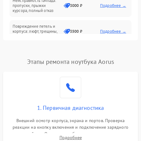
Неисправность тачпада:
Сеть и интернет
пропуски, прыжки
3000 ₽
Подробнее →
курсора, полный отказ
Система охлаждения
Повреждение петель и
корпуса: люфт, трещины,
3500 ₽
Подробнее →
деформация
Проблемы аккумулятора:
быстрая разрядка,
2500 ₽
Подробнее →
Этапы ремонта ноутбука Aorus
невозможность зарядки,
вздутие
Неисправность зарядного
устройства или разъёма
2000 ₽
Подробнее →
питания
1. Первичная диагностика
Перегрев из‑за пыли,
износа термопасты или
2500 ₽
Подробнее →
неисправности кулера
Внешний осмотр корпуса, экрана и портов. Проверка
реакции на кнопку включения и подключение зарядного
устройства. Оценка потребления тока с помощью
Выход из строя SSD или
Подробнее
HDD: медленная загрузка,
лабораторного блока питания для локализации проблемы.