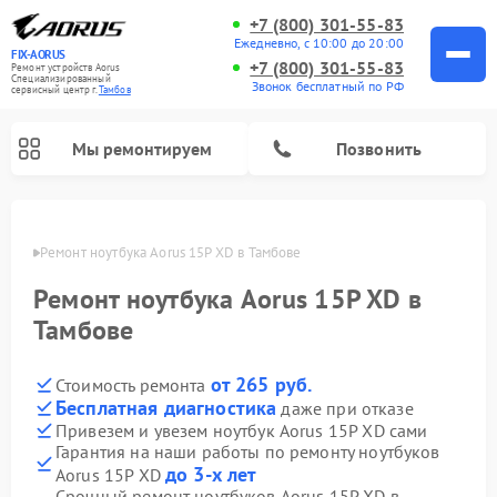
+7 (800) 301-55-83
Ежедневно, с 10:00 до 20:00
FIX-AORUS
+7 (800) 301-55-83
Ремонт устройств Aorus
Специализированный
Звонок бесплатный по РФ
cервисный центр г.
Тамбов
Мы ремонтируем
Позвонить
мбове
Ремонт ноутбука Aorus 15P XD в Тамбове
Ремонт ноутбука Aorus 15P XD в
Тамбове
от 265 руб.
Стоимость ремонта
Бесплатная диагностика
даже при отказе
Привезем и увезем ноутбук Aorus 15P XD сами
Гарантия на наши работы по ремонту ноутбуков
до 3-х лет
Aorus 15P XD
Срочный ремонт ноутбуков Aorus 15P XD в