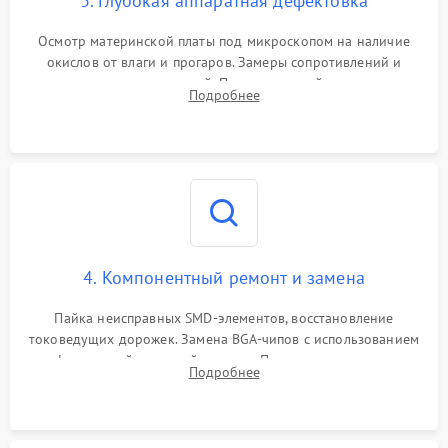
3. Глубокая аппаратная дефектовка
Осмотр материнской платы под микроскопом на наличие
окислов от влаги и прогаров. Замеры сопротивлений и
дежурных напряжений. Проверка цепей питания,
Подробнее
мультиконтроллера, процессора и видеочипа.
4. Компонентный ремонт и замена
Пайка неисправных SMD-элементов, восстановление
токоведущих дорожек. Замена BGA-чипов с использованием
инфракрасной паяльной станции. Прошивка микросхемы
Подробнее
BIOS или замена поврежденных портов USB