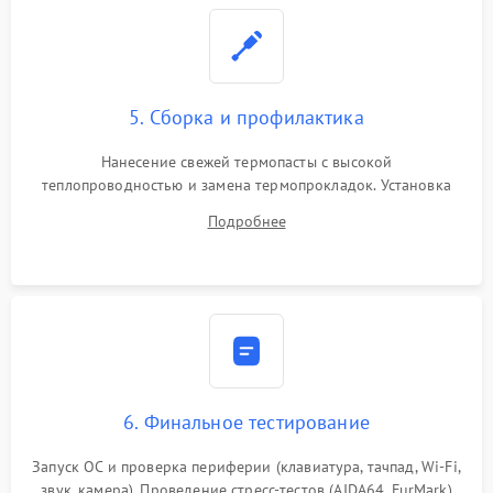
5. Сборка и профилактика
Нанесение свежей термопасты с высокой
теплопроводностью и замена термопрокладок. Установка
системы охлаждения, подключение всех внутренних
Подробнее
шлейфов, модулей памяти и накопителей. Предварительная
сборка корпуса.
6. Финальное тестирование
Запуск ОС и проверка периферии (клавиатура, тачпад, Wi-Fi,
звук, камера). Проведение стресс-тестов (AIDA64, FurMark)