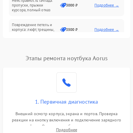
Неисправность тачпада:
Сеть и интернет
пропуски, прыжки
3000 ₽
Подробнее →
курсора, полный отказ
Система охлаждения
Повреждение петель и
корпуса: люфт, трещины,
3500 ₽
Подробнее →
деформация
Проблемы аккумулятора:
быстрая разрядка,
2500 ₽
Подробнее →
Этапы ремонта ноутбука Aorus
невозможность зарядки,
вздутие
Неисправность зарядного
устройства или разъёма
2000 ₽
Подробнее →
питания
1. Первичная диагностика
Перегрев из‑за пыли,
износа термопасты или
2500 ₽
Подробнее →
неисправности кулера
Внешний осмотр корпуса, экрана и портов. Проверка
реакции на кнопку включения и подключение зарядного
устройства. Оценка потребления тока с помощью
Выход из строя SSD или
Подробнее
HDD: медленная загрузка,
лабораторного блока питания для локализации проблемы.