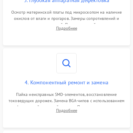
3. Глубокая аппаратная дефектовка
Осмотр материнской платы под микроскопом на наличие
окислов от влаги и прогаров. Замеры сопротивлений и
дежурных напряжений. Проверка цепей питания,
Подробнее
мультиконтроллера, процессора и видеочипа.
4. Компонентный ремонт и замена
Пайка неисправных SMD-элементов, восстановление
токоведущих дорожек. Замена BGA-чипов с использованием
инфракрасной паяльной станции. Прошивка микросхемы
Подробнее
BIOS или замена поврежденных портов USB