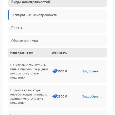
Виды неисправностей
Аппаратные неисправности
Порты
Общие поломки
Неисправности
Стоимость
Устройства
Неисправность матрицы:
Программные ошибки
битые пиксели, мерцание,
5000 ₽
Подробнее →
полосы, отсутствие
подсветки
Электрические и системные сбои
Поломка клавиатуры:
Интерфейсные проблемы
неработающие клавиши,
2500 ₽
Подробнее →
залипание, отсутствие
подсветки
Батарея