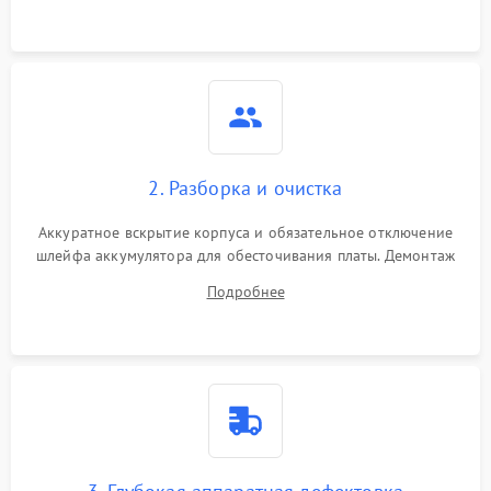
3000 ₽
Подробнее →
ошибки чтения,
пропадание диска
Неисправность
оперативной памяти:
2000 ₽
Подробнее →
вылеты приложений,
синие экраны
2. Разборка и очистка
Проблемы Wi‑Fi или
2500 ₽
Подробнее →
Bluetooth модулей
Аккуратное вскрытие корпуса и обязательное отключение
шлейфа аккумулятора для обесточивания платы. Демонтаж
системы охлаждения, очистка кулера от пыли и удаление
Подробнее
высохшей термопасты с кристаллов чипов.