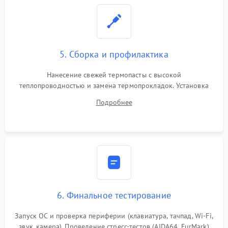
5. Сборка и профилактика
Нанесение свежей термопасты с высокой
теплопроводностью и замена термопрокладок. Установка
системы охлаждения, подключение всех внутренних
Подробнее
шлейфов, модулей памяти и накопителей. Предварительная
сборка корпуса.
6. Финальное тестирование
Запуск ОС и проверка периферии (клавиатура, тачпад, Wi-Fi,
звук, камера). Проведение стресс-тестов (AIDA64, FurMark)