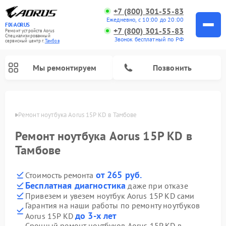
+7 (800) 301-55-83
Ежедневно, с 10:00 до 20:00
FIX-AORUS
+7 (800) 301-55-83
Ремонт устройств Aorus
Специализированный
Звонок бесплатный по РФ
cервисный центр г.
Тамбов
Мы ремонтируем
Позвонить
мбове
Ремонт ноутбука Aorus 15P KD в Тамбове
Ремонт ноутбука Aorus 15P KD в
Тамбове
от 265 руб.
Стоимость ремонта
Бесплатная диагностика
даже при отказе
Привезем и увезем ноутбук Aorus 15P KD сами
Гарантия на наши работы по ремонту ноутбуков
до 3-х лет
Aorus 15P KD
Срочный ремонт ноутбуков Aorus 15P KD в