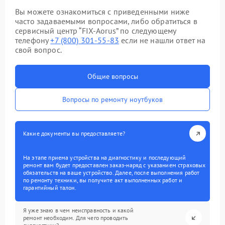
Вы можете ознакомиться с приведенными ниже
часто задаваемыми вопросами, либо обратиться в
сервисный центр “FIX-Aorus” по следующему
телефону
+7 (800) 301-55-83
если не нашли ответ на
свой вопрос.
Общие вопросы
Вопросы по ремонту ноутбуков
Какие документы вы предоставляете?
На этапе приема устройства на диагностику и последующий
ремонт вам будет предоставлен заказ-наряд с указанием страховых
обязательств на ваше устройство. Далее, после выполнения работ
по ремонту техники, вы получите акт выполненных работ и
гарантийный талон.
Я уже знаю в чем неисправность и какой
ремонт необходим. Для чего проводить