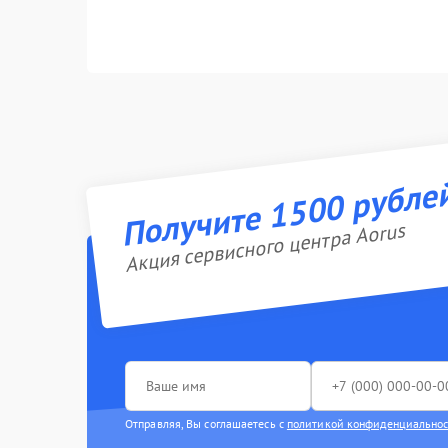
Получите 1500 рубле
Акция сервисного центра Aorus
Отправляя, Вы соглашаетесь с
политикой конфиденциально