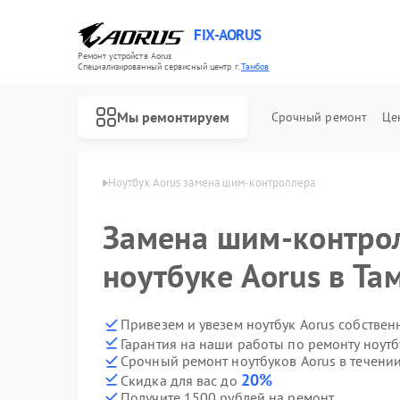
FIX-AORUS
Ремонт устройств Aorus
Специализированный cервисный центр г.
Тамбов
Мы ремонтируем
Срочный ремонт
Це
ков Aorus в Тамбове
Ноутбук Aorus замена шим-контроллера
Замена шим-контро
Ремонт материнских плат Aorus
ноутбуке Aorus в Та
Привезем и увезем ноутбук Aorus собствен
Гарантия на наши работы по ремонту ноут
Срочный ремонт ноутбуков Aorus в течении
20%
Скидка для вас до
Получите 1500 рублей на ремонт