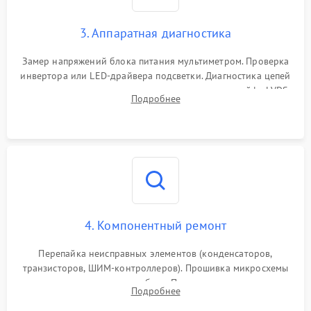
3. Аппаратная диагностика
Замер напряжений блока питания мультиметром. Проверка
инвертора или LED-драйвера подсветки. Диагностика цепей
питания скалера и тестирование сигналов на шлейфе LVDS
Подробнее
4. Компонентный ремонт
Перепайка неисправных элементов (конденсаторов,
транзисторов, ШИМ-контроллеров). Прошивка микросхемы
памяти при программных сбоях. При поломке подсветки —
Подробнее
разборка матрицы и замена выгоревших светодиодов.