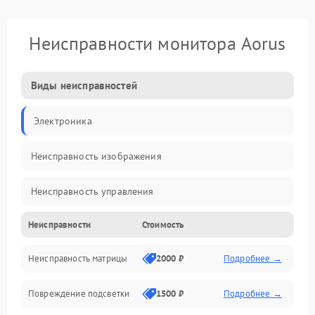
Неисправности монитора Aorus
Виды неисправностей
Электроника
Неисправность изображения
Неисправность управления
Неисправности
Стоимость
Неисправность интерфейсов
Неисправность матрицы
2000 ₽
Подробнее →
Прочие неисправности
Повреждение подсветки
1500 ₽
Подробнее →
Неисправность звука