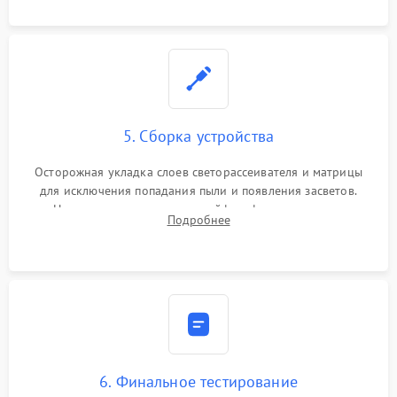
5. Сборка устройства
Осторожная укладка слоев светорассеивателя и матрицы
для исключения попадания пыли и появления засветов.
Надежное подключение шлейфов, фиксация плат и
Подробнее
аккуратное защелкивание пластикового корпуса монитора.
6. Финальное тестирование