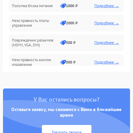
Поломка блока питания
1000 ₽
Подробнее →
Механические повреждения
Неисправность платы
2000 ₽
Подробнее →
управления
Повреждение разъемов
500 ₽
Подробнее →
(HDMI, VGA, DVI)
Неисправность кнопок
500 ₽
Подробнее →
управления
Поломка инвертора
1500 ₽
Подробнее →
Повреждение кабеля
500 ₽
Подробнее →
У Вас остались вопросы?
питания
Оставьте заявку, мы свяжемся с Вами в ближайшее
Неисправность системы
время
1000 ₽
Подробнее →
защиты от перегрузок
Заказать звонок