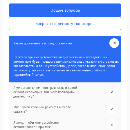
Общие вопросы
Вопросы по ремонту мониторов
Какие документы вы предоставляете?
На этапе приема устройства на диагностику и последующий
ремонт вам будет предоставлен заказ-наряд с указанием страховых
обязательств на ваше устройство. Далее, после выполнения работ
по ремонту техники, вы получите акт выполненных работ и
гарантийный талон.
Я уже знаю в чем неисправность и какой
ремонт необходим. Для чего проводить
диагностику?
Мне нужен срочный ремонт. Сможете
сделать?
Я хочу, чтобы мое устройство
ремонтировали при мне.