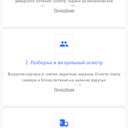
дежурного питания. Осмотр экрана на механические
повреждения. Подключение к ПК для оценки вывода
Подробнее
изображения, работы подсветки и выявления артефактов на
матрице.
2. Разборка и визуальный осмотр
Вскрытие корпуса и снятие защитных экранов. Осмотр платы
скалера и блока питания на наличие вздутых
конденсаторов, прогаров, окислений. Проверка надежности
Подробнее
контактов и целостности шлейфов матрицы.