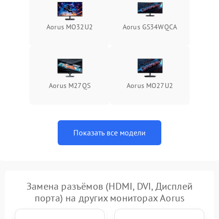
1000 ₽
Подробнее →
защиты от перегрева
Aorus MO32U2
Aorus GS34WQCA
Поломка системы защиты
1000 ₽
Подробнее →
от перенапряжения
Поломка системы защиты
1000 ₽
Подробнее →
от замыкания
Aorus M27QS
Aorus MO27U2
Показать все модели
Замена разъёмов (HDMI, DVI, Дисплей
порта) на других мониторах Aorus