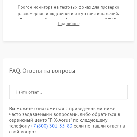
Прогон монитора на тестовых фонах для проверки
равномерности подсветки и отсутствия искажений.
Проверка работоспособности всех портов (HDMI,
Подробнее
DisplayPort, VGA) и кнопок управления под нагрузкой в
течение пары часов.
FAQ. Ответы на вопросы
Вы можете ознакомиться с приведенными ниже
часто задаваемыми вопросами, либо обратиться в
сервисный центр “FIX-Aorus” по следующему
телефону
+7 (800) 301-55-83
если не нашли ответ на
свой вопрос.