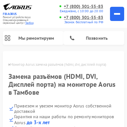
+7 (800) 301-55-83
Ежедневно, с 10:00 до 20:00
FIX-AORUS
+7 (800) 301-55-83
Ремонт устройств Aorus
Специализированный
Звонок бесплатный по РФ
cервисный центр г.
Тамбов
Мы ремонтируем
Позвонить
мбове
Монитор Aorus замена разъёмов (hdmi, dvi, дисплей порта)
Замена разъёмов (HDMI, DVI,
Дисплей порта) на мониторе Aorus
в Тамбове
Привезем и увезем монитор Aorus собственной
доставкой
Гарантия на наши работы по ремонту мониторов
до 3-х лет
Aorus