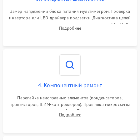
Замер напряжений блока питания мультиметром. Проверка
инвертора или LED-драйвера подсветки. Диагностика цепей
питания скалера и тестирование сигналов на шлейфе LVDS
Подробнее
4. Компонентный ремонт
Перепайка неисправных элементов (конденсаторов,
транзисторов, ШИМ-контроллеров). Прошивка микросхемы
памяти при программных сбоях. При поломке подсветки —
Подробнее
разборка матрицы и замена выгоревших светодиодов.