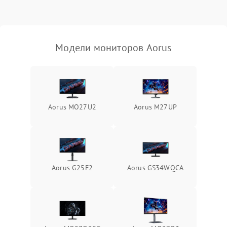
Неисправность системы
защиты от короткого
1000 ₽
Подробнее →
замыкания
Модели мониторов Aorus
Повреждение системы
1000 ₽
Подробнее →
защиты от перегрева
Неисправность системы
защиты от
1000 ₽
Подробнее →
Aorus MO27U2
Aorus M27UP
перенапряжения
Неисправность системы
1000 ₽
Подробнее →
защиты от замыкания
Повреждение системы
Aorus G25F2
Aorus GS34WQCA
1000 ₽
Подробнее →
защиты от перегрузок
Неисправность системы
1000 ₽
Подробнее →
защиты от перегрева