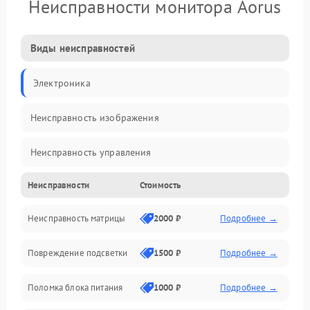
Неисправности монитора Aorus
Виды неисправностей
Электроника
Неисправность изображения
Неисправность управления
Неисправности
Стоимость
Неисправность интерфейсов
Неисправность матрицы
2000 ₽
Подробнее →
Прочие неисправности
Повреждение подсветки
1500 ₽
Подробнее →
Неисправность звука
Поломка блока питания
1000 ₽
Подробнее →
Механические повреждения