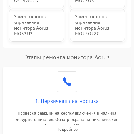
GS34WQCA
MO27Q3
Замена кнопок
Замена кнопок
управления
управления
монитора Aorus
монитора Aorus
MO32U2
MO27Q28G
Этапы ремонта монитора Aorus
1. Первичная диагностика
Проверка реакции на кнопку включения и наличия
дежурного питания. Осмотр экрана на механические
повреждения. Подключение к ПК для оценки вывода
Подробнее
изображения, работы подсветки и выявления артефактов на