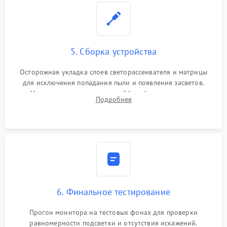
5. Сборка устройства
Осторожная укладка слоев светорассеивателя и матрицы
для исключения попадания пыли и появления засветов.
Надежное подключение шлейфов, фиксация плат и
Подробнее
аккуратное защелкивание пластикового корпуса монитора.
6. Финальное тестирование
Прогон монитора на тестовых фонах для проверки
равномерности подсветки и отсутствия искажений.