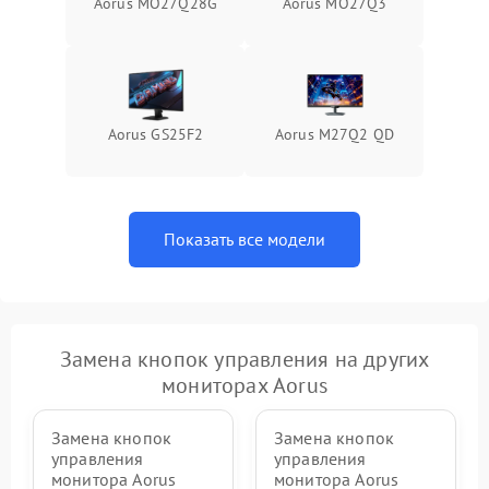
Aorus MO27Q28G
Aorus MO27Q3
Поломка системы защиты
1000 ₽
Подробнее →
от перенапряжения
Поломка системы защиты
1000 ₽
Подробнее →
от замыкания
Aorus GS25F2
Aorus M27Q2 QD
Показать все модели
Замена кнопок управления на других
мониторах Aorus
Замена кнопок
Замена кнопок
управления
управления
монитора Aorus
монитора Aorus