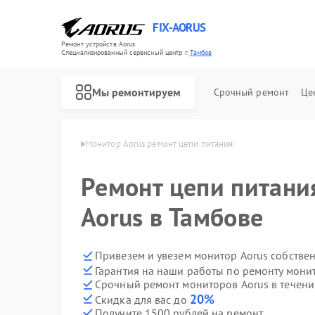
FIX-AORUS
Ремонт устройств Aorus
Специализированный cервисный центр г.
Тамбов
Мы ремонтируем
Срочный ремонт
Це
ров Aorus в Тамбове
Монитор Aorus ремонт цепи питания
Ремонт цепи питани
Ремонт материнских плат Aorus
Aorus в Тамбове
Привезем и увезем монитор Aorus собстве
Гарантия на наши работы по ремонту мони
Срочный ремонт мониторов Aorus в течени
20%
Скидка для вас до
Получите 1500 рублей на ремонт