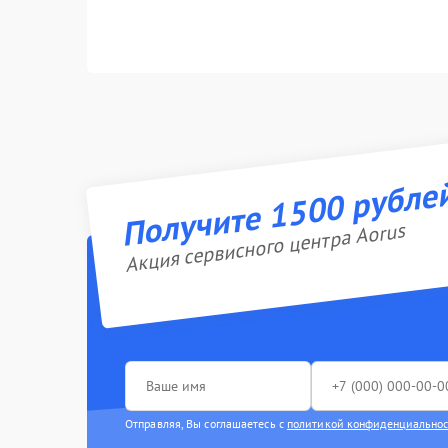
Получите 1500 рубле
Акция сервисного центра Aorus
Отправляя, Вы соглашаетесь с
политикой конфиденциально