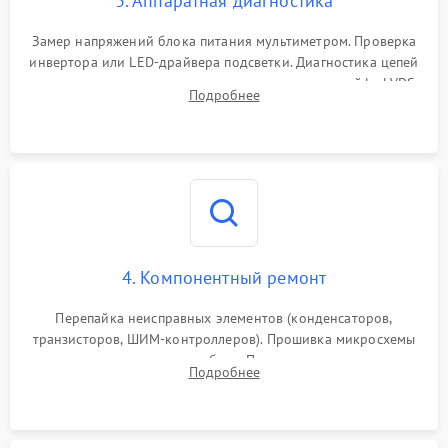
3. Аппаратная диагностика
Поломка системы защиты
1000 ₽
Подробнее →
от замыкания
Замер напряжений блока питания мультиметром. Проверка
инвертора или LED-драйвера подсветки. Диагностика цепей
питания скалера и тестирование сигналов на шлейфе LVDS
Подробнее
4. Компонентный ремонт
Перепайка неисправных элементов (конденсаторов,
транзисторов, ШИМ-контроллеров). Прошивка микросхемы
памяти при программных сбоях. При поломке подсветки —
Подробнее
разборка матрицы и замена выгоревших светодиодов.