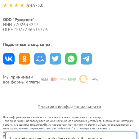
4.9-5.0
ООО "Русервис"
ИНН 7702633247
ОГРН 1077746335776
Поделиться в соц. сетях:
Мы принимаем
все формы оплаты
Политика конфиденциальности
Вся информация на сайте носит исключительно справочный характер.
Товарные знаки используются исключительно для описания устройств, в отношении которых
сервисные центры tmb.aorus-fix.ru предоставляют услуги по ремонту. Услуги оказываются в
неавторизованных сервисных центрах tmb.aorus-fix.ru, которые не связаны с
правообладателями товарных знаков или их официальными представителями.
Ремонт осуществляется для устройств, уже введенных в гражданский оборот в соответствии
Этот сайт использует файлы cookie. Вы можете