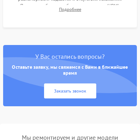
Проверка работоспособности всех портов (HDMI,
Подробнее
DisplayPort, VGA) и кнопок управления под нагрузкой в
течение пары часов.
У Вас остались вопросы?
Оставьте заявку, мы свяжемся с Вами в ближайшее
время
Заказать звонок
Мы ремонтируем и другие модели