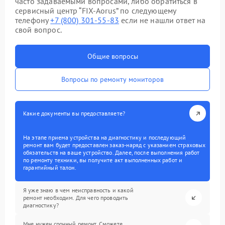
часто задаваемыми вопросами, либо обратиться в
сервисный центр “FIX-Aorus” по следующему
телефону
+7 (800) 301-55-83
если не нашли ответ на
свой вопрос.
Общие вопросы
Вопросы по ремонту мониторов
Какие документы вы предоставляете?
На этапе приема устройства на диагностику и последующий
ремонт вам будет предоставлен заказ-наряд с указанием страховых
обязательств на ваше устройство. Далее, после выполнения работ
по ремонту техники, вы получите акт выполненных работ и
гарантийный талон.
Я уже знаю в чем неисправность и какой
ремонт необходим. Для чего проводить
диагностику?
Мне нужен срочный ремонт. Сможете