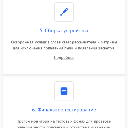
5. Сборка устройства
Осторожная укладка слоев светорассеивателя и матрицы
для исключения попадания пыли и появления засветов.
Надежное подключение шлейфов, фиксация плат и
Подробнее
аккуратное защелкивание пластикового корпуса монитора.
6. Финальное тестирование
Прогон монитора на тестовых фонах для проверки
равномерности подсветки и отсутствия искажений.