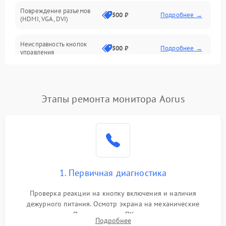
Повреждение разъемов
500 ₽
Подробнее →
(HDMI, VGA, DVI)
Неисправность кнопок
500 ₽
Подробнее →
управления
Поломка инвертора
1500 ₽
Подробнее →
Этапы ремонта монитора Aorus
Повреждение кабеля
500 ₽
Подробнее →
питания
Неисправность системы
1000 ₽
Подробнее →
защиты от перегрузок
Поломка системы
1. Первичная диагностика
автоматического
1000 ₽
Подробнее →
отключения
Проверка реакции на кнопку включения и наличия
дежурного питания. Осмотр экрана на механические
Неисправность системы
повреждения. Подключение к ПК для оценки вывода
защиты от короткого
1000 ₽
Подробнее →
Подробнее
изображения, работы подсветки и выявления артефактов на