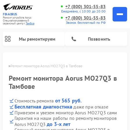
+7 (800) 301-55-83
Ежедневно, с 10:00 до 20:00
FIX-AORUS
+7 (800) 301-55-83
Ремонт устройств Aorus
Специализированный
Звонок бесплатный по РФ
cервисный центр г.
Тамбов
Мы ремонтируем
Позвонить
мбове
Ремонт монитора Aorus MO27Q3 в Тамбове
Ремонт монитора Aorus MO27Q3 в
Тамбове
от 565 руб.
Стоимость ремонта
Бесплатная диагностика
даже при отказе
Привезем и увезем монитор Aorus MO27Q3 сами
Гарантия на наши работы по ремонту мониторов
до 3-х лет
Aorus MO27Q3
Срочный ремонт мониторов Aorus MO27Q3 в