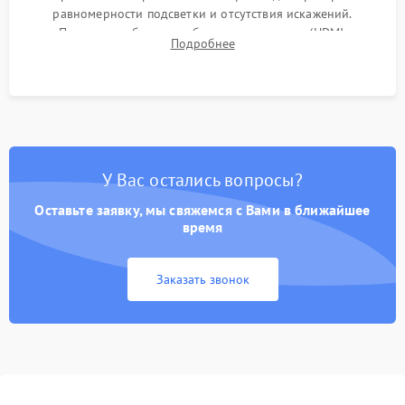
равномерности подсветки и отсутствия искажений.
Проверка работоспособности всех портов (HDMI,
Подробнее
DisplayPort, VGA) и кнопок управления под нагрузкой в
течение пары часов.
У Вас остались вопросы?
Оставьте заявку, мы свяжемся с Вами в ближайшее
время
Заказать звонок