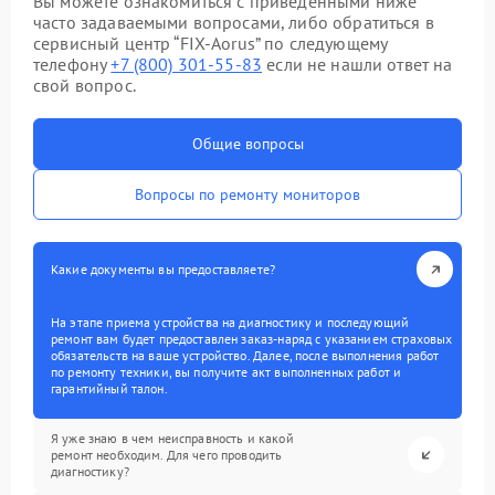
Вы можете ознакомиться с приведенными ниже
часто задаваемыми вопросами, либо обратиться в
сервисный центр “FIX-Aorus” по следующему
телефону
+7 (800) 301-55-83
если не нашли ответ на
свой вопрос.
Общие вопросы
Вопросы по ремонту мониторов
Какие документы вы предоставляете?
На этапе приема устройства на диагностику и последующий
ремонт вам будет предоставлен заказ-наряд с указанием страховых
обязательств на ваше устройство. Далее, после выполнения работ
по ремонту техники, вы получите акт выполненных работ и
гарантийный талон.
Я уже знаю в чем неисправность и какой
ремонт необходим. Для чего проводить
диагностику?