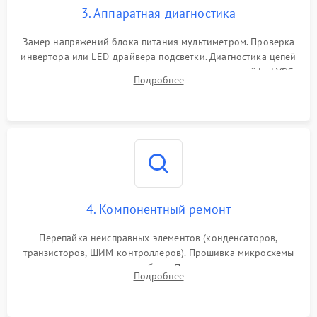
3. Аппаратная диагностика
Поломка системы защиты
1000 ₽
Подробнее →
от замыкания
Замер напряжений блока питания мультиметром. Проверка
инвертора или LED-драйвера подсветки. Диагностика цепей
питания скалера и тестирование сигналов на шлейфе LVDS
Подробнее
4. Компонентный ремонт
Перепайка неисправных элементов (конденсаторов,
транзисторов, ШИМ-контроллеров). Прошивка микросхемы
памяти при программных сбоях. При поломке подсветки —
Подробнее
разборка матрицы и замена выгоревших светодиодов.