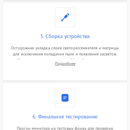
5. Сборка устройства
Осторожная укладка слоев светорассеивателя и матрицы
для исключения попадания пыли и появления засветов.
Надежное подключение шлейфов, фиксация плат и
Подробнее
аккуратное защелкивание пластикового корпуса монитора.
6. Финальное тестирование
Прогон монитора на тестовых фонах для проверки