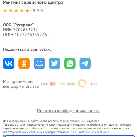
Рейтинг сервисного центра
4.9-5.0
ООО "Русервис"
ИНН 7702633247
ОГРН 1077746335776
Поделиться в соц. сетях:
Мы принимаем
все формы оплаты
Политика конфиденциальности
Вся информация на сайте носит исключительно справочный характер.
Товарные знаки используются исключительно для описания устройств, в отношении которых
сервисные центры tmb.aorus-fix.ru предоставляют услуги по ремонту. Услуги оказываются в
неавторизованных сервисных центрах tmb.aorus-fix.ru, которые не связаны с
правообладателями товарных знаков или их официальными представителями.