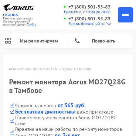
+7 (800) 301-55-83
Ежедневно, с 10:00 до 20:00
FIX-AORUS
+7 (800) 301-55-83
Ремонт устройств Aorus
Специализированный
Звонок бесплатный по РФ
cервисный центр г.
Тамбов
Мы ремонтируем
Позвонить
мбове
Ремонт монитора Aorus MO27Q28G в Тамбове
Ремонт монитора Aorus MO27Q28G
в Тамбове
от 565 руб.
Стоимость ремонта
Бесплатная диагностика
даже при отказе
Привезем и увезем монитор Aorus MO27Q28G
сами
Гарантия на наши работы по ремонту мониторов
до 3-х лет
Aorus MO27Q28G