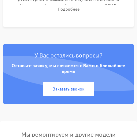
Проверка работоспособности всех портов (HDMI,
Подробнее
DisplayPort, VGA) и кнопок управления под нагрузкой в
течение пары часов.
У Вас остались вопросы?
Оставьте заявку, мы свяжемся с Вами в ближайшее
время
Заказать звонок
Мы ремонтируем и другие модели