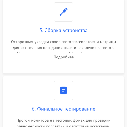
5. Сборка устройства
Осторожная укладка слоев светорассеивателя и матрицы
для исключения попадания пыли и появления засветов.
Надежное подключение шлейфов, фиксация плат и
Подробнее
аккуратное защелкивание пластикового корпуса монитора.
6. Финальное тестирование
Прогон монитора на тестовых фонах для проверки
равномерности подсветки и отсутствия искажений.