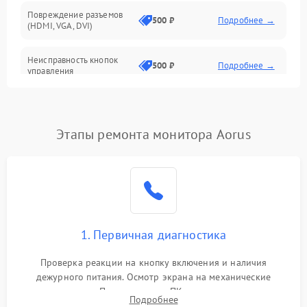
Повреждение разъемов
500 ₽
Подробнее →
(HDMI, VGA, DVI)
Неисправность кнопок
500 ₽
Подробнее →
управления
Поломка инвертора
1500 ₽
Подробнее →
Этапы ремонта монитора Aorus
Повреждение кабеля
500 ₽
Подробнее →
питания
Неисправность системы
1000 ₽
Подробнее →
защиты от перегрузок
Поломка системы
1. Первичная диагностика
автоматического
1000 ₽
Подробнее →
отключения
Проверка реакции на кнопку включения и наличия
дежурного питания. Осмотр экрана на механические
Неисправность системы
повреждения. Подключение к ПК для оценки вывода
защиты от короткого
1000 ₽
Подробнее →
Подробнее
изображения, работы подсветки и выявления артефактов на