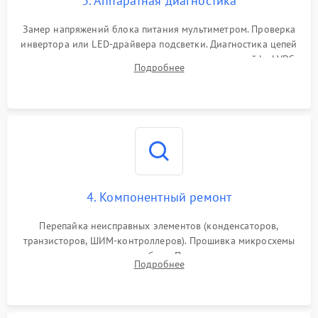
3. Аппаратная диагностика
Поломка системы защиты
1000 ₽
Подробнее →
от замыкания
Замер напряжений блока питания мультиметром. Проверка
инвертора или LED-драйвера подсветки. Диагностика цепей
питания скалера и тестирование сигналов на шлейфе LVDS
Подробнее
4. Компонентный ремонт
Перепайка неисправных элементов (конденсаторов,
транзисторов, ШИМ-контроллеров). Прошивка микросхемы
памяти при программных сбоях. При поломке подсветки —
Подробнее
разборка матрицы и замена выгоревших светодиодов.