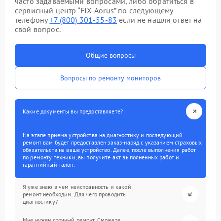
часто задаваемыми вопросами, либо обратиться в
сервисный центр “FIX-Aorus” по следующему
телефону
+7 (800) 301-55-83
если не нашли ответ на
свой вопрос.
Общие вопросы
Вопросы по ремонту мониторов
Какие документы вы предоставляете?
На этапе приема устройства на диагностику и последующий
ремонт вам будет предоставлен заказ-наряд с указанием страховых
обязательств на ваше устройство. Далее, после выполнения работ
по ремонту техники, вы получите акт выполненных работ и
гарантийный талон.
Я уже знаю в чем неисправность и какой
ремонт необходим. Для чего проводить
диагностику?
Мне нужен срочный ремонт. Сможете