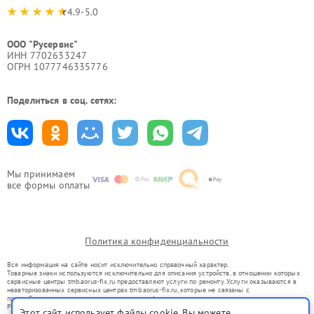
4.9-5.0
ООО "Русервис"
ИНН 7702633247
ОГРН 1077746335776
Поделиться в соц. сетях:
Мы принимаем
все формы оплаты
Политика конфиденциальности
Вся информация на сайте носит исключительно справочный характер.
Товарные знаки используются исключительно для описания устройств, в отношении которых
сервисные центры tmb.aorus-fix.ru предоставляют услуги по ремонту. Услуги оказываются в
неавторизованных сервисных центрах tmb.aorus-fix.ru, которые не связаны с
правообладателями товарных знаков или их официальными представителями.
Ремонт осуществляется для устройств, уже введенных в гражданский оборот в соответствии
Этот сайт использует файлы cookie. Вы можете