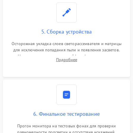
5. Сборка устройства
Осторожная укладка слоев светорассеивателя и матрицы
для исключения попадания пыли и появления засветов.
Надежное подключение шлейфов, фиксация плат и
Подробнее
аккуратное защелкивание пластикового корпуса монитора.
6. Финальное тестирование
Прогон монитора на тестовых фонах для проверки
равномерности подсветки и отсутствия искажений.