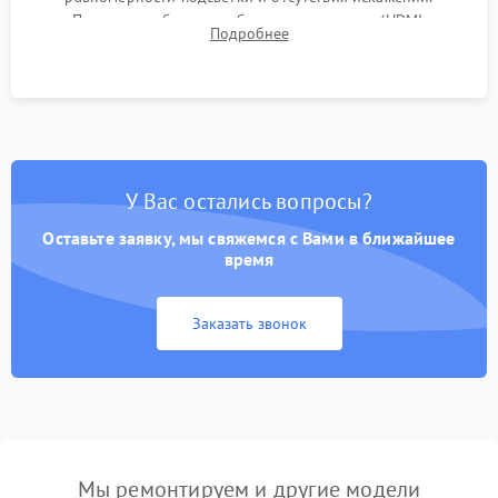
Проверка работоспособности всех портов (HDMI,
Подробнее
DisplayPort, VGA) и кнопок управления под нагрузкой в
течение пары часов.
У Вас остались вопросы?
Оставьте заявку, мы свяжемся с Вами в ближайшее
время
Заказать звонок
Мы ремонтируем и другие модели