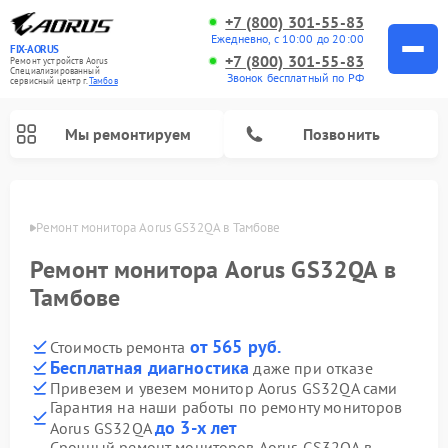
+7 (800) 301-55-83
Ежедневно, с 10:00 до 20:00
FIX-AORUS
+7 (800) 301-55-83
Ремонт устройств Aorus
Специализированный
Звонок бесплатный по РФ
cервисный центр г.
Тамбов
Мы ремонтируем
Позвонить
мбове
Ремонт монитора Aorus GS32QA в Тамбове
Ремонт монитора Aorus GS32QA в
Тамбове
от 565 руб.
Стоимость ремонта
Бесплатная диагностика
даже при отказе
Привезем и увезем монитор Aorus GS32QA сами
Гарантия на наши работы по ремонту мониторов
до 3-х лет
Aorus GS32QA
Срочный ремонт мониторов Aorus GS32QA в