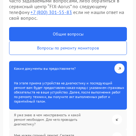
часто задаваемыми вопросами, либо обратиться в
сервисный центр “FIX-Aorus” по следующему
телефону
+7 (800) 301-55-83
если не нашли ответ на
свой вопрос.
Общие вопросы
Вопросы по ремонту мониторов
Какие документы вы предоставляете?
На этапе приема устройства на диагностику и последующий
ремонт вам будет предоставлен заказ-наряд с указанием страховых
обязательств на ваше устройство. Далее, после выполнения работ
по ремонту техники, вы получите акт выполненных работ и
гарантийный талон.
Я уже знаю в чем неисправность и какой
ремонт необходим. Для чего проводить
диагностику?
Мне нужен срочный ремонт. Сможете