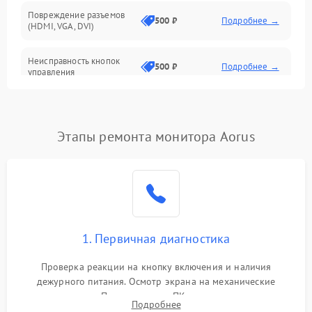
Повреждение разъемов
500 ₽
Подробнее →
(HDMI, VGA, DVI)
Неисправность кнопок
500 ₽
Подробнее →
управления
Поломка инвертора
1500 ₽
Подробнее →
Этапы ремонта монитора Aorus
Повреждение кабеля
500 ₽
Подробнее →
питания
Неисправность системы
1000 ₽
Подробнее →
защиты от перегрузок
Поломка системы
1. Первичная диагностика
автоматического
1000 ₽
Подробнее →
отключения
Проверка реакции на кнопку включения и наличия
дежурного питания. Осмотр экрана на механические
Неисправность системы
повреждения. Подключение к ПК для оценки вывода
защиты от короткого
1000 ₽
Подробнее →
Подробнее
изображения, работы подсветки и выявления артефактов на