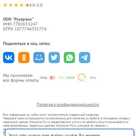
4.9-5.0
ООО "Русервис"
ИНН 7702633247
ОГРН 1077746335776
Поделиться в соц. сетях:
Мы принимаем
все формы оплаты
Политика конфиденциальности
Вся информация на сайте носит исключительно справочный характер.
Товарные знаки используются исключительно для описания устройств, в отношении которых
сервисные центры tmb.aorus-fix.ru предоставляют услуги по ремонту. Услуги оказываются в
неавторизованных сервисных центрах tmb.aorus-fix.ru, которые не связаны с
правообладателями товарных знаков или их официальными представителями.
Ремонт осуществляется для устройств, уже введенных в гражданский оборот в соответствии
Этот сайт использует файлы cookie. Вы можете