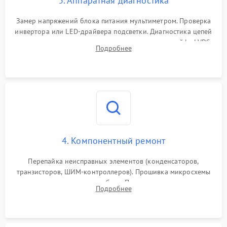
3. Аппаратная диагностика
Поломка системы защиты
1000 ₽
Подробнее →
от замыкания
Замер напряжений блока питания мультиметром. Проверка
инвертора или LED-драйвера подсветки. Диагностика цепей
питания скалера и тестирование сигналов на шлейфе LVDS
Подробнее
4. Компонентный ремонт
Перепайка неисправных элементов (конденсаторов,
транзисторов, ШИМ-контроллеров). Прошивка микросхемы
памяти при программных сбоях. При поломке подсветки —
Подробнее
разборка матрицы и замена выгоревших светодиодов.