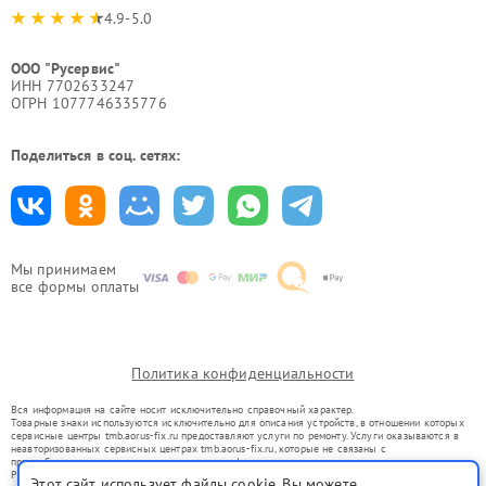
4.9-5.0
ООО "Русервис"
ИНН 7702633247
ОГРН 1077746335776
Поделиться в соц. сетях:
Мы принимаем
все формы оплаты
Политика конфиденциальности
Вся информация на сайте носит исключительно справочный характер.
Товарные знаки используются исключительно для описания устройств, в отношении которых
сервисные центры tmb.aorus-fix.ru предоставляют услуги по ремонту. Услуги оказываются в
неавторизованных сервисных центрах tmb.aorus-fix.ru, которые не связаны с
правообладателями товарных знаков или их официальными представителями.
Ремонт осуществляется для устройств, уже введенных в гражданский оборот в соответствии
Этот сайт использует файлы cookie. Вы можете