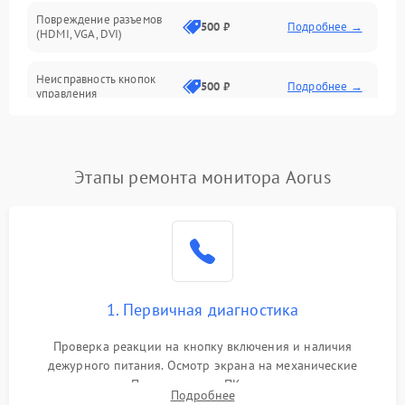
Повреждение разъемов
500 ₽
Подробнее →
(HDMI, VGA, DVI)
Неисправность кнопок
500 ₽
Подробнее →
управления
Поломка инвертора
1500 ₽
Подробнее →
Этапы ремонта монитора Aorus
Повреждение кабеля
500 ₽
Подробнее →
питания
Неисправность системы
1000 ₽
Подробнее →
защиты от перегрузок
Поломка системы
1. Первичная диагностика
автоматического
1000 ₽
Подробнее →
отключения
Проверка реакции на кнопку включения и наличия
дежурного питания. Осмотр экрана на механические
Неисправность системы
повреждения. Подключение к ПК для оценки вывода
защиты от короткого
1000 ₽
Подробнее →
Подробнее
изображения, работы подсветки и выявления артефактов на