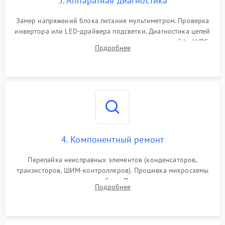
3. Аппаратная диагностика
Поломка системы защиты
1000 ₽
Подробнее →
от замыкания
Замер напряжений блока питания мультиметром. Проверка
инвертора или LED-драйвера подсветки. Диагностика цепей
питания скалера и тестирование сигналов на шлейфе LVDS
Подробнее
4. Компонентный ремонт
Перепайка неисправных элементов (конденсаторов,
транзисторов, ШИМ-контроллеров). Прошивка микросхемы
памяти при программных сбоях. При поломке подсветки —
Подробнее
разборка матрицы и замена выгоревших светодиодов.