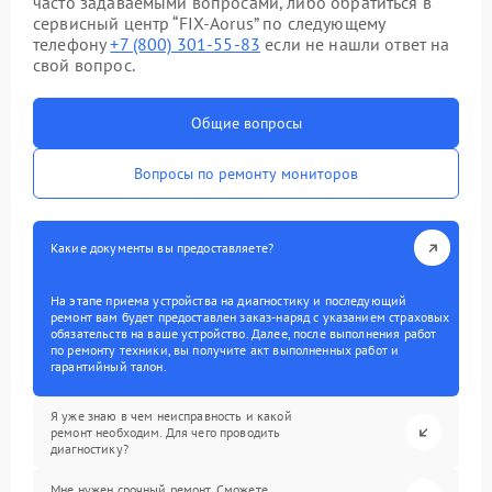
часто задаваемыми вопросами, либо обратиться в
сервисный центр “FIX-Aorus” по следующему
телефону
+7 (800) 301-55-83
если не нашли ответ на
свой вопрос.
Общие вопросы
Вопросы по ремонту мониторов
Какие документы вы предоставляете?
На этапе приема устройства на диагностику и последующий
ремонт вам будет предоставлен заказ-наряд с указанием страховых
обязательств на ваше устройство. Далее, после выполнения работ
по ремонту техники, вы получите акт выполненных работ и
гарантийный талон.
Я уже знаю в чем неисправность и какой
ремонт необходим. Для чего проводить
диагностику?
Мне нужен срочный ремонт. Сможете