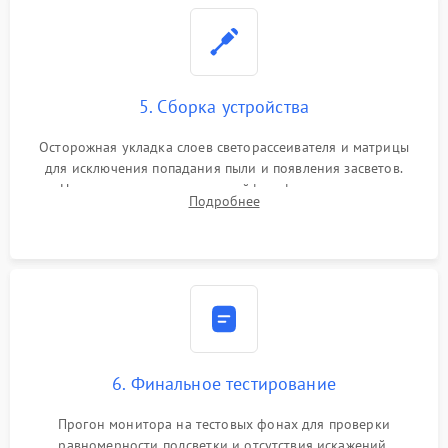
5. Сборка устройства
Осторожная укладка слоев светорассеивателя и матрицы
для исключения попадания пыли и появления засветов.
Надежное подключение шлейфов, фиксация плат и
Подробнее
аккуратное защелкивание пластикового корпуса монитора.
6. Финальное тестирование
Прогон монитора на тестовых фонах для проверки
равномерности подсветки и отсутствия искажений.