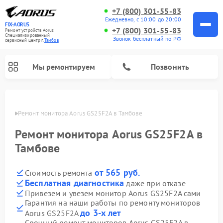
+7 (800) 301-55-83
Ежедневно, с 10:00 до 20:00
FIX-AORUS
+7 (800) 301-55-83
Ремонт устройств Aorus
Специализированный
Звонок бесплатный по РФ
cервисный центр г.
Тамбов
Мы ремонтируем
Позвонить
мбове
Ремонт монитора Aorus GS25F2A в Тамбове
Ремонт монитора Aorus GS25F2A в
Тамбове
от 565 руб.
Стоимость ремонта
Бесплатная диагностика
даже при отказе
Привезем и увезем монитор Aorus GS25F2A сами
Гарантия на наши работы по ремонту мониторов
до 3-х лет
Aorus GS25F2A
Срочный ремонт мониторов Aorus GS25F2A в