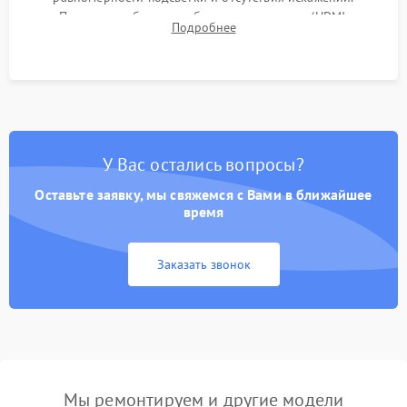
Проверка работоспособности всех портов (HDMI,
Подробнее
DisplayPort, VGA) и кнопок управления под нагрузкой в
течение пары часов.
У Вас остались вопросы?
Оставьте заявку, мы свяжемся с Вами в ближайшее
время
Заказать звонок
Мы ремонтируем и другие модели