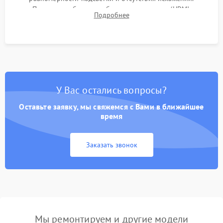
Проверка работоспособности всех портов (HDMI,
Подробнее
DisplayPort, VGA) и кнопок управления под нагрузкой в
течение пары часов.
У Вас остались вопросы?
Оставьте заявку, мы свяжемся с Вами в ближайшее
время
Заказать звонок
Мы ремонтируем и другие модели