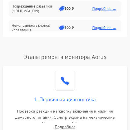
Повреждение разъемов
500 ₽
Подробнее →
(HDMI, VGA, DVI)
Неисправность кнопок
500 ₽
Подробнее →
управления
Поломка инвертора
1500 ₽
Подробнее →
Этапы ремонта монитора Aorus
Повреждение кабеля
500 ₽
Подробнее →
питания
Неисправность системы
1000 ₽
Подробнее →
защиты от перегрузок
Поломка системы
1. Первичная диагностика
автоматического
1000 ₽
Подробнее →
отключения
Проверка реакции на кнопку включения и наличия
дежурного питания. Осмотр экрана на механические
Неисправность системы
повреждения. Подключение к ПК для оценки вывода
защиты от короткого
1000 ₽
Подробнее →
Подробнее
изображения, работы подсветки и выявления артефактов на