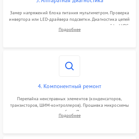
3. Аппаратная диагностика
Поломка системы защиты
1000 ₽
Подробнее →
от замыкания
Замер напряжений блока питания мультиметром. Проверка
инвертора или LED-драйвера подсветки. Диагностика цепей
питания скалера и тестирование сигналов на шлейфе LVDS
Подробнее
4. Компонентный ремонт
Перепайка неисправных элементов (конденсаторов,
транзисторов, ШИМ-контроллеров). Прошивка микросхемы
памяти при программных сбоях. При поломке подсветки —
Подробнее
разборка матрицы и замена выгоревших светодиодов.