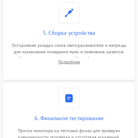
5. Сборка устройства
Осторожная укладка слоев светорассеивателя и матрицы
для исключения попадания пыли и появления засветов.
Надежное подключение шлейфов, фиксация плат и
Подробнее
аккуратное защелкивание пластикового корпуса монитора.
6. Финальное тестирование
Прогон монитора на тестовых фонах для проверки
равномерности подсветки и отсутствия искажений.