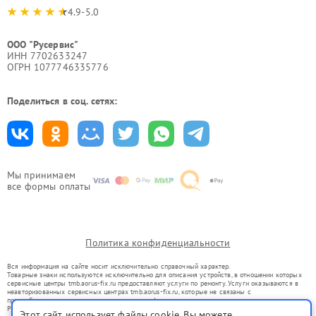
4.9-5.0
ООО "Русервис"
ИНН 7702633247
ОГРН 1077746335776
Поделиться в соц. сетях:
Мы принимаем
все формы оплаты
Политика конфиденциальности
Вся информация на сайте носит исключительно справочный характер.
Товарные знаки используются исключительно для описания устройств, в отношении которых
сервисные центры tmb.aorus-fix.ru предоставляют услуги по ремонту. Услуги оказываются в
неавторизованных сервисных центрах tmb.aorus-fix.ru, которые не связаны с
правообладателями товарных знаков или их официальными представителями.
Ремонт осуществляется для устройств, уже введенных в гражданский оборот в соответствии
Этот сайт использует файлы cookie. Вы можете