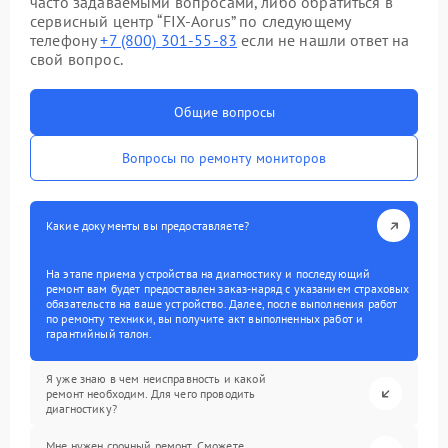
часто задаваемыми вопросами, либо обратиться в
сервисный центр “FIX-Aorus” по следующему
телефону
+7 (800) 301-55-83
если не нашли ответ на
свой вопрос.
Общие вопросы
Вопросы по ремонту мониторов
Какие документы вы предоставляете?
На этапе приема устройства на диагностику и последующий
ремонт вам будет предоставлен заказ-наряд с указанием страховых
обязательств на ваше устройство. Далее, после выполнения работ
по ремонту техники, вы получите акт выполненных работ и
гарантийный талон.
Я уже знаю в чем неисправность и какой
ремонт необходим. Для чего проводить
диагностику?
Мне нужен срочный ремонт. Сможете