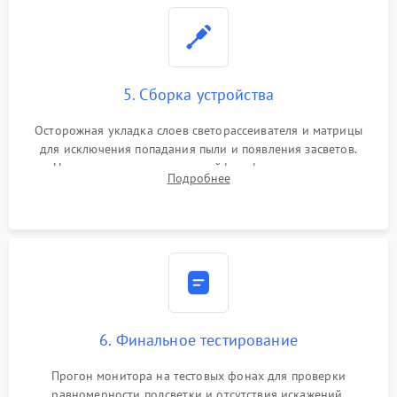
5. Сборка устройства
Осторожная укладка слоев светорассеивателя и матрицы
для исключения попадания пыли и появления засветов.
Надежное подключение шлейфов, фиксация плат и
Подробнее
аккуратное защелкивание пластикового корпуса монитора.
6. Финальное тестирование
Прогон монитора на тестовых фонах для проверки
равномерности подсветки и отсутствия искажений.