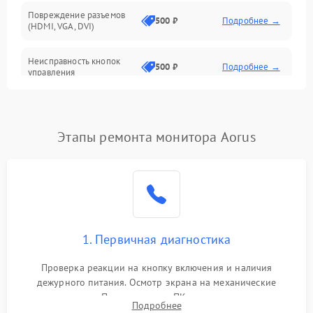
Повреждение разъемов
500 ₽
Подробнее →
(HDMI, VGA, DVI)
Неисправность кнопок
500 ₽
Подробнее →
управления
Поломка инвертора
1500 ₽
Подробнее →
Этапы ремонта монитора Aorus
Повреждение кабеля
500 ₽
Подробнее →
питания
Неисправность системы
1000 ₽
Подробнее →
защиты от перегрузок
Поломка системы
1. Первичная диагностика
автоматического
1000 ₽
Подробнее →
отключения
Проверка реакции на кнопку включения и наличия
дежурного питания. Осмотр экрана на механические
Неисправность системы
повреждения. Подключение к ПК для оценки вывода
защиты от короткого
1000 ₽
Подробнее →
Подробнее
изображения, работы подсветки и выявления артефактов на