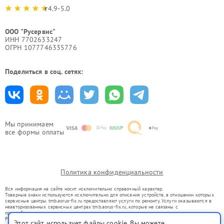
4.9-5.0
ООО "Русервис"
ИНН 7702633247
ОГРН 1077746335776
Поделиться в соц. сетях:
Мы принимаем
все формы оплаты
Политика конфиденциальности
Вся информация на сайте носит исключительно справочный характер.
Товарные знаки используются исключительно для описания устройств, в отношении которых
сервисные центры tmb.aorus-fix.ru предоставляют услуги по ремонту. Услуги оказываются в
неавторизованных сервисных центрах tmb.aorus-fix.ru, которые не связаны с
правообладателями товарных знаков или их официальными представителями.
Ремонт осуществляется для устройств, уже введенных в гражданский оборот в соответствии
Этот сайт использует файлы cookie. Вы можете