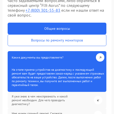
часто задаваемыми вопросами, либо обратиться в
сервисный центр “FIX-Aorus” по следующему
телефону
+7 (800) 301-55-83
если не нашли ответ на
свой вопрос.
Общие вопросы
Вопросы по ремонту мониторов
Какие документы вы предоставляете?
На этапе приема устройства на диагностику и последующий
ремонт вам будет предоставлен заказ-наряд с указанием страховых
обязательств на ваше устройство. Далее, после выполнения работ
по ремонту техники, вы получите акт выполненных работ и
гарантийный талон.
Я уже знаю в чем неисправность и какой
ремонт необходим. Для чего проводить
диагностику?
Мне нужен срочный ремонт. Сможете