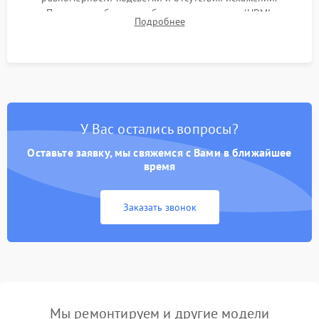
Проверка работоспособности всех портов (HDMI,
Подробнее
DisplayPort, VGA) и кнопок управления под нагрузкой в
течение пары часов.
У Вас остались вопросы?
Оставьте заявку, мы свяжемся с Вами в ближайшее
время
Заказать звонок
Мы ремонтируем и другие модели