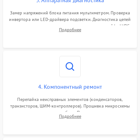
3. Аппаратная диагностика
Поломка системы защиты
1000 ₽
Подробнее →
от замыкания
Замер напряжений блока питания мультиметром. Проверка
инвертора или LED-драйвера подсветки. Диагностика цепей
питания скалера и тестирование сигналов на шлейфе LVDS
Подробнее
4. Компонентный ремонт
Перепайка неисправных элементов (конденсаторов,
транзисторов, ШИМ-контроллеров). Прошивка микросхемы
памяти при программных сбоях. При поломке подсветки —
Подробнее
разборка матрицы и замена выгоревших светодиодов.