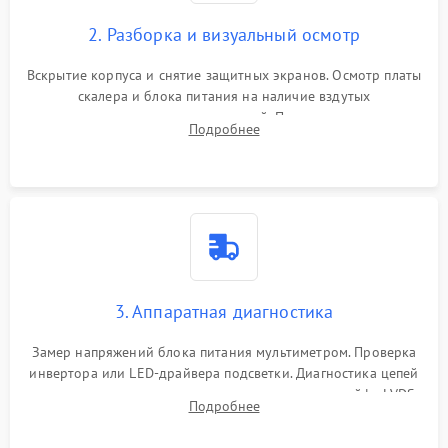
2. Разборка и визуальный осмотр
Вскрытие корпуса и снятие защитных экранов. Осмотр платы
скалера и блока питания на наличие вздутых
конденсаторов, прогаров, окислений. Проверка надежности
Подробнее
контактов и целостности шлейфов матрицы.
3. Аппаратная диагностика
Замер напряжений блока питания мультиметром. Проверка
инвертора или LED-драйвера подсветки. Диагностика цепей
питания скалера и тестирование сигналов на шлейфе LVDS
Подробнее