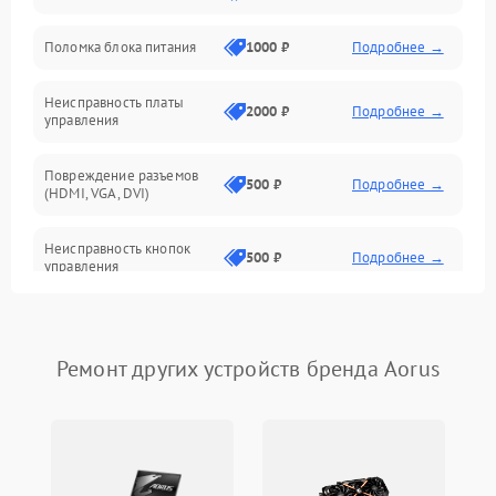
Поломка блока питания
1000 ₽
Подробнее →
Механические повреждения
Неисправность платы
2000 ₽
Подробнее →
управления
Повреждение разъемов
500 ₽
Подробнее →
(HDMI, VGA, DVI)
Неисправность кнопок
500 ₽
Подробнее →
управления
Поломка инвертора
1500 ₽
Подробнее →
Ремонт других устройств бренда Aorus
Повреждение кабеля
500 ₽
Подробнее →
питания
Неисправность системы
1000 ₽
Подробнее →
защиты от перегрузок