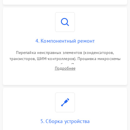
4. Компонентный ремонт
Перепайка неисправных элементов (конденсаторов,
транзисторов, ШИМ-контроллеров). Прошивка микросхемы
памяти при программных сбоях. При поломке подсветки —
Подробнее
разборка матрицы и замена выгоревших светодиодов.
5. Сборка устройства