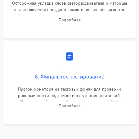
Осторожная укладка слоев светорассеивателя и матрицы
для исключения попадания пыли и появления засветов.
Надежное подключение шлейфов, фиксация плат и
Подробнее
аккуратное защелкивание пластикового корпуса монитора.
6. Финальное тестирование
Прогон монитора на тестовых фонах для проверки
равномерности подсветки и отсутствия искажений.
Проверка работоспособности всех портов (HDMI,
Подробнее
DisplayPort, VGA) и кнопок управления под нагрузкой в
течение пары часов.