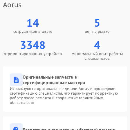
Aorus
Неисправность системы
1000 ₽
Подробнее →
защиты от перегрева
14
5
Поломка системы защиты
1000 ₽
Подробнее →
от перенапряжения
сотрудников в штате
лет на рынке
3348
4
Поломка системы защиты
1000 ₽
Подробнее →
от замыкания
отремонтированных устройств
минимальный опыт работы
специалистов
Оригинальные запчасти и
сертифицированные мастера
Используются оригинальные детали Aorus и прошедшие
сертификацию специалисты, что гарантирует корректную
работу после ремонта и сохранение гарантийных
обязательств
Бесплатная диагностика и быстрый ремонт