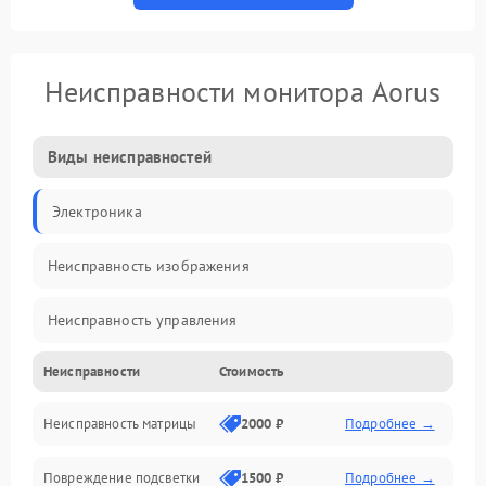
Неисправности монитора Aorus
Виды неисправностей
Электроника
Неисправность изображения
Неисправность управления
Неисправности
Стоимость
Неисправность интерфейсов
Неисправность матрицы
2000 ₽
Подробнее →
Прочие неисправности
Повреждение подсветки
1500 ₽
Подробнее →
Неисправность звука