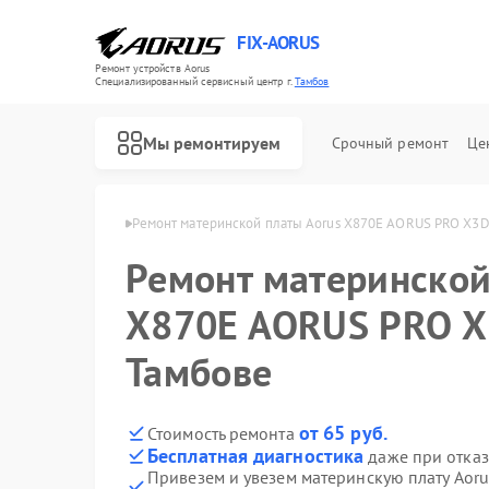
FIX-AORUS
Ремонт устройств Aorus
Специализированный cервисный центр г.
Тамбов
Мы ремонтируем
Срочный ремонт
Це
лат Aorus в Тамбове
Ремонт материнской платы Aorus X870E AORUS PRO X3D 
Ремонт материнской
X870E AORUS PRO X3
Тамбове
от 65 руб.
Стоимость ремонта
Бесплатная диагностика
даже при отказ
Привезем и увезем материнскую плату Aor