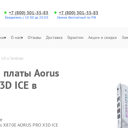
+7 (800) 301-55-83
+7 (800) 301-55-83
Ежедневно, с 10:00 до 20:00
Звонок бесплатный по РФ
ны
О нас
Отзывы
Доставка
Гарантии
Акции и скидки
Зая
ICE в Тамбове
 платы Aorus
D ICE в
е
us X870E AORUS PRO X3D ICE