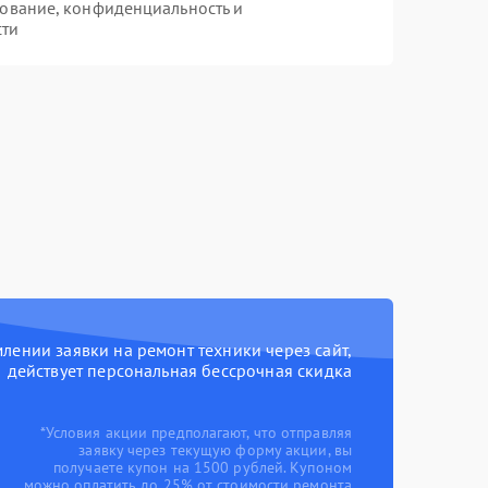
ование, конфиденциальность и
сти
ении заявки на ремонт техники через сайт,
действует персональная бессрочная скидка
*Условия акции предполагают, что отправляя
заявку через текущую форму акции, вы
получаете купон на 1500 рублей. Купоном
можно оплатить до 25% от стоимости ремонта