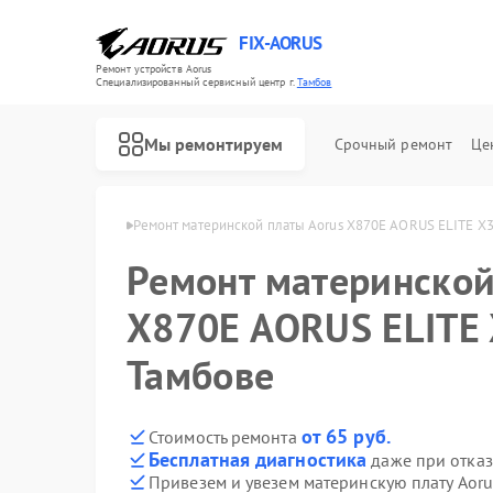
FIX-AORUS
Ремонт устройств Aorus
Специализированный cервисный центр г.
Тамбов
Мы ремонтируем
Срочный ремонт
Це
лат Aorus в Тамбове
Ремонт материнской платы Aorus X870E AORUS ELITE X3
Ремонт материнской
X870E AORUS ELITE 
Тамбове
от 65 руб.
Стоимость ремонта
Бесплатная диагностика
даже при отказ
Привезем и увезем материнскую плату Aor