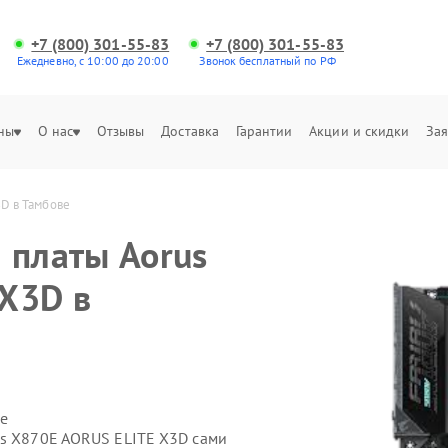
+7 (800) 301-55-83
+7 (800) 301-55-83
Ежедневно, с 10:00 до 20:00
Звонок бесплатный по РФ
ны
О нас
Отзывы
Доставка
Гарантии
Акции и скидки
Зая
D в Тамбове
 платы Aorus
X3D в
е
us X870E AORUS ELITE X3D сами