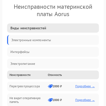
Неисправности материнской
платы Aorus
Виды неисправностей
Электронные компоненты
Интерфейсы
Электропитание
Неисправности
Стоимость
Корпус/Герметичность
Перегрев процессора
2000 ₽
Подробнее →
Механика
Не видит оперативную
ПО/Микропрограмма
2000 ₽
Подробнее →
память