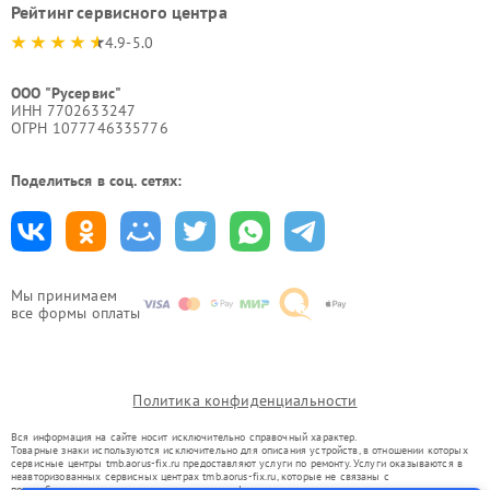
Рейтинг сервисного центра
4.9-5.0
ООО "Русервис"
ИНН 7702633247
ОГРН 1077746335776
Поделиться в соц. сетях:
Мы принимаем
все формы оплаты
Политика конфиденциальности
Вся информация на сайте носит исключительно справочный характер.
Товарные знаки используются исключительно для описания устройств, в отношении которых
сервисные центры tmb.aorus-fix.ru предоставляют услуги по ремонту. Услуги оказываются в
неавторизованных сервисных центрах tmb.aorus-fix.ru, которые не связаны с
правообладателями товарных знаков или их официальными представителями.