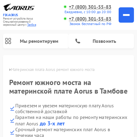
+7 (800) 301-55-83
Ежедневно, с 10:00 до 20:00
FIX-AORUS
+7 (800) 301-55-83
Ремонт устройств Aorus
Специализированный
Звонок бесплатный по РФ
cервисный центр г.
Тамбов
Мы ремонтируем
Позвонить
мбове
Материнская плата Aorus ремонт южного моста
Ремонт южного моста на
материнской плате Aorus в Тамбове
Привезем и увезем материнскую плату Aorus
собственной доставкой
Гарантия на наши работы по ремонту материнских
до 3-х лет
плат Aorus
Срочный ремонт материнских плат Aorus в
течении часа