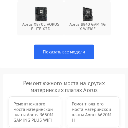
Aorus X870E AORUS
Aorus B840 GAMING
ELITE X3D
X WIFI6E
Показать все модели
Ремонт южного моста на других
материнских платах Aorus
Ремонт южного
Ремонт южного
моста материнской
моста материнской
платы Aorus B650M
платы Aorus A620M
GAMING PLUS WIFI
H