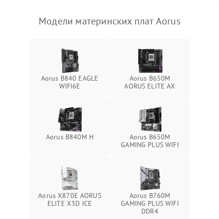
Модели материнских плат Aorus
Aorus B840 EAGLE
Aorus B650M
WIFI6E
AORUS ELITE AX
Aorus B840M H
Aorus B650M
GAMING PLUS WIFI
Aorus X870E AORUS
Aorus B760M
ELITE X3D ICE
GAMING PLUS WIFI
DDR4