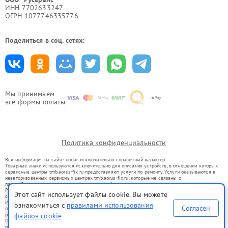
ИНН 7702633247
ОГРН 1077746335776
Поделиться в соц. сетях:
Мы принимаем
все формы оплаты
Политика конфиденциальности
Вся информация на сайте носит исключительно справочный характер.
Товарные знаки используются исключительно для описания устройств, в отношении которых
сервисные центры tmb.aorus-fix.ru предоставляют услуги по ремонту. Услуги оказываются в
неавторизованных сервисных центрах tmb.aorus-fix.ru, которые не связаны с
правообладателями товарных знаков или их официальными представителями.
Ремонт осуществляется для устройств, уже введенных в гражданский оборот в соответствии
Этот сайт использует файлы cookie. Вы можете
со статьей 1487 ГК РФ.
Использование товарных знаков не преследует цели индивидуализации услуг или введения
ознакомиться с
правилами использования
Согласен
потребителей в заблуждение, а служит для информирования о предоставляемых услугах по
ремонту техники указанных брендов.
файлов cookie
Представленная на сайте информация не является публичной офертой, определяемой
положениями Статьи 437(2) Гражданского кодекса РФ