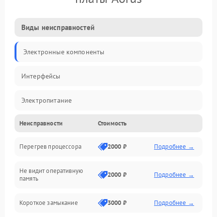
Виды неисправностей
Электронные компоненты
Интерфейсы
Электропитание
Неисправности
Стоимость
Корпус/Герметичность
Перегрев процессора
2000 ₽
Подробнее →
Механика
Не видит оперативную
ПО/Микропрограмма
2000 ₽
Подробнее →
память
Короткое замыкание
3000 ₽
Подробнее →