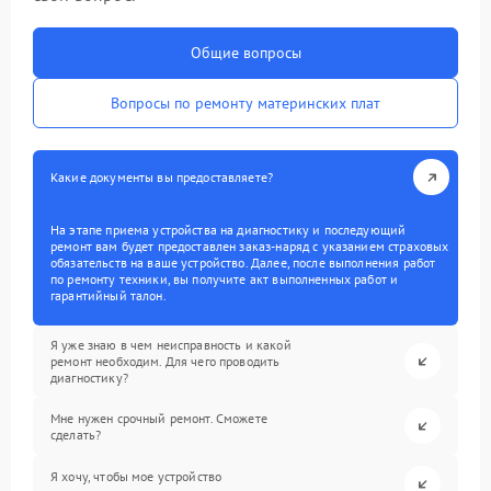
Общие вопросы
Вопросы по ремонту материнских плат
Какие документы вы предоставляете?
На этапе приема устройства на диагностику и последующий
ремонт вам будет предоставлен заказ-наряд с указанием страховых
обязательств на ваше устройство. Далее, после выполнения работ
по ремонту техники, вы получите акт выполненных работ и
гарантийный талон.
Я уже знаю в чем неисправность и какой
ремонт необходим. Для чего проводить
диагностику?
Мне нужен срочный ремонт. Сможете
сделать?
Я хочу, чтобы мое устройство