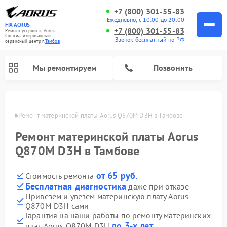
+7 (800) 301-55-83
Ежедневно, с 10:00 до 20:00
FIX-AORUS
+7 (800) 301-55-83
Ремонт устройств Aorus
Специализированный
Звонок бесплатный по РФ
cервисный центр г.
Тамбов
Мы ремонтируем
Позвонить
мбове
Ремонт материнской платы Aorus Q870M D3H в Тамбове
Ремонт материнской платы Aorus
Q870M D3H в Тамбове
от 65 руб.
Стоимость ремонта
Бесплатная диагностика
даже при отказе
Привезем и увезем материнскую плату Aorus
Q870M D3H сами
Гарантия на наши работы по ремонту материнских
до 3-х лет
плат Aorus Q870M D3H