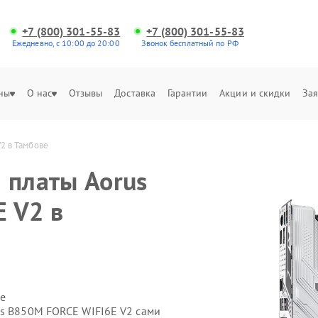
+7 (800) 301-55-83
+7 (800) 301-55-83
Ежедневно, с 10:00 до 20:00
Звонок бесплатный по РФ
ны
О нас
Отзывы
Доставка
Гарантии
Акции и скидки
Зая
2 в Тамбове
 платы Aorus
 V2 в
е
us B850M FORCE WIFI6E V2 сами