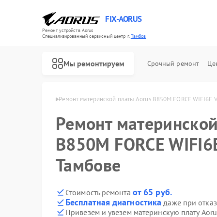
FIX-AORUS
Ремонт устройств Aorus
Специализированный cервисный центр г.
Тамбов
Мы ремонтируем
Срочный ремонт
Це
лат Aorus в Тамбове
Ремонт материнской платы Aorus B850M FORCE WIFI6E V
Ремонт материнской
B850M FORCE WIFI6E
Тамбове
от 65 руб.
Стоимость ремонта
Бесплатная диагностика
даже при отказ
Привезем и увезем материнскую плату Aor