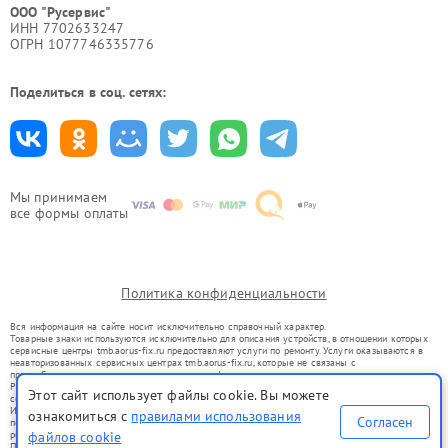
ООО "Русервис"
ИНН 7702633247
ОГРН 1077746335776
Поделиться в соц. сетях:
Мы принимаем
все формы оплаты
Политика конфиденциальности
Вся информация на сайте носит исключительно справочный характер.
Товарные знаки используются исключительно для описания устройств, в отношении которых
сервисные центры tmb.aorus-fix.ru предоставляют услуги по ремонту. Услуги оказываются в
неавторизованных сервисных центрах tmb.aorus-fix.ru, которые не связаны с
правообладателями товарных знаков или их официальными представителями.
Ремонт осуществляется для устройств, уже введенных в гражданский оборот в соответствии
Этот сайт использует файлы cookie. Вы можете
со статьей 1487 ГК РФ.
Использование товарных знаков не преследует цели индивидуализации услуг или введения
ознакомиться с
правилами использования
Согласен
потребителей в заблуждение, а служит для информирования о предоставляемых услугах по
ремонту техники указанных брендов.
файлов cookie
Представленная на сайте информация не является публичной офертой, определяемой