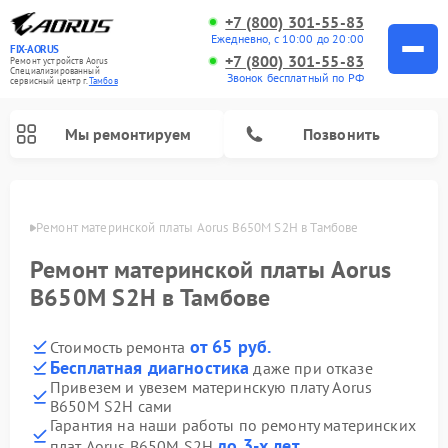
+7 (800) 301-55-83
Ежедневно, с 10:00 до 20:00
FIX-AORUS
+7 (800) 301-55-83
Ремонт устройств Aorus
Специализированный
Звонок бесплатный по РФ
cервисный центр г.
Тамбов
Мы ремонтируем
Позвонить
мбове
Ремонт материнской платы Aorus B650M S2H в Тамбове
Ремонт материнской платы Aorus
B650M S2H в Тамбове
от 65 руб.
Стоимость ремонта
Бесплатная диагностика
даже при отказе
Привезем и увезем материнскую плату Aorus
B650M S2H сами
Гарантия на наши работы по ремонту материнских
до 3-х лет
плат Aorus B650M S2H