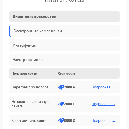
Виды неисправностей
Электронные компоненты
Интерфейсы
Электропитание
Неисправности
Стоимость
Корпус/Герметичность
Перегрев процессора
2000 ₽
Подробнее →
Механика
Не видит оперативную
ПО/Микропрограмма
2000 ₽
Подробнее →
память
Короткое замыкание
3000 ₽
Подробнее →