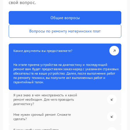
свой вопрос.
Общие вопросы
Вопросы по ремонту материнских плат
Какие документы вы предоставляете?
На этапе приема устройства на диагностику и последующий
ремонт вам будет предоставлен заказ-наряд с указанием страховых
обязательств на ваше устройство. Далее, после выполнения работ
по ремонту техники, вы получите акт выполненных работ и
гарантийный талон.
Я уже знаю в чем неисправность и какой
ремонт необходим. Для чего проводить
диагностику?
Мне нужен срочный ремонт. Сможете
сделать?
Я хочу, чтобы мое устройство