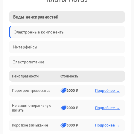
Виды неисправностей
Электронные компоненты
Интерфейсы
Электропитание
Неисправности
Стоимость
Корпус/Герметичность
Перегрев процессора
2000 ₽
Подробнее →
Механика
Не видит оперативную
ПО/Микропрограмма
2000 ₽
Подробнее →
память
Короткое замыкание
3000 ₽
Подробнее →