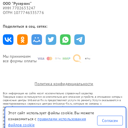
ООО "Русервис"
ИНН 7702633247
ОГРН 1077746335776
Поделиться в соц. сетях:
Мы принимаем
все формы оплаты
Политика конфиденциальности
Вся информация на сайте носит исключительно справочный характер.
Товарные знаки используются исключительно для описания устройств, в отношении которых
сервисные центры tmb.aorus-fix.ru предоставляют услуги по ремонту. Услуги оказываются в
неавторизованных сервисных центрах tmb.aorus-fix.ru, которые не связаны с
правообладателями товарных знаков или их официальными представителями.
Ремонт осуществляется для устройств, уже введенных в гражданский оборот в соответствии
Этот сайт использует файлы cookie. Вы можете
со статьей 1487 ГК РФ.
Использование товарных знаков не преследует цели индивидуализации услуг или введения
ознакомиться с
правилами использования
Согласен
потребителей в заблуждение, а служит для информирования о предоставляемых услугах по
ремонту техники указанных брендов.
файлов cookie
Представленная на сайте информация не является публичной офертой, определяемой