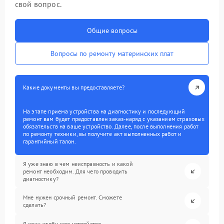
свой вопрос.
Общие вопросы
Вопросы по ремонту материнских плат
Какие документы вы предоставляете?
На этапе приема устройства на диагностику и последующий
ремонт вам будет предоставлен заказ-наряд с указанием страховых
обязательств на ваше устройство. Далее, после выполнения работ
по ремонту техники, вы получите акт выполненных работ и
гарантийный талон.
Я уже знаю в чем неисправность и какой
ремонт необходим. Для чего проводить
диагностику?
Мне нужен срочный ремонт. Сможете
сделать?
Я хочу, чтобы мое устройство