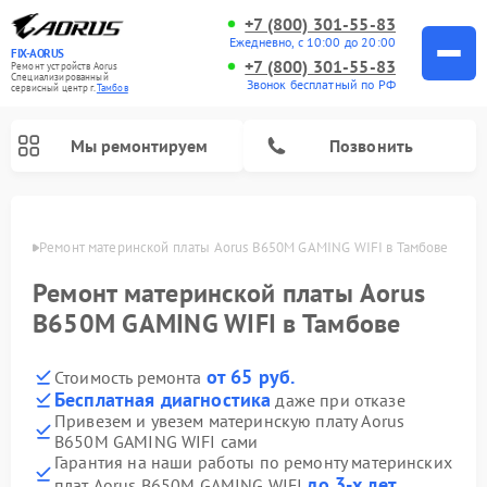
+7 (800) 301-55-83
Ежедневно, с 10:00 до 20:00
FIX-AORUS
+7 (800) 301-55-83
Ремонт устройств Aorus
Специализированный
Звонок бесплатный по РФ
cервисный центр г.
Тамбов
Мы ремонтируем
Позвонить
мбове
Ремонт материнской платы Aorus B650M GAMING WIFI в Тамбове
Ремонт материнской платы Aorus
B650M GAMING WIFI в Тамбове
от 65 руб.
Стоимость ремонта
Бесплатная диагностика
даже при отказе
Привезем и увезем материнскую плату Aorus
B650M GAMING WIFI сами
Гарантия на наши работы по ремонту материнских
до 3-х лет
плат Aorus B650M GAMING WIFI