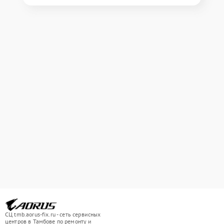
СЦ tmb.aorus-fix.ru - сеть сервисных
центров в Тамбове по ремонту и